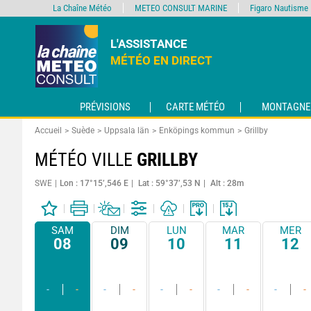
La Chaîne Météo
METEO CONSULT MARINE
Figaro Nautisme
L'ASSISTANCE
MÉTÉO EN DIRECT
PRÉVISIONS
CARTE MÉTÉO
MONTAGNE
Accueil
Suède
Uppsala län
Enköpings kommun
Grillby
MÉTÉO VILLE
GRILLBY
SWE
Lon : 17°15’,546 E
Lat : 59°37’,53 N
Alt : 28m
SAM
DIM
LUN
MAR
MER
08
09
10
11
12
-
-
-
-
-
-
-
-
-
-