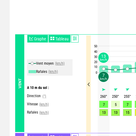
Graphe
Tableau
50
40
13
30
km/h
20
Vent moyen
(km/h)
10
Rafales
(km/h)
0
7
km/h
VENT
A 10 m du sol :
Direction
(°)
260
°
250
°
255
°
Vitesse
(km/h)
7
5
7
Rafales
13
13
15
(km/h)