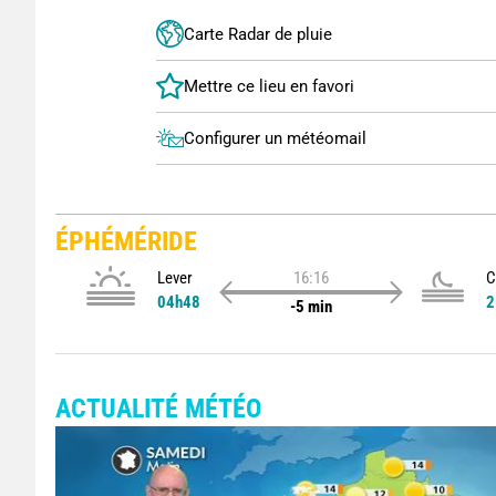
Carte Radar de pluie
Configurer un météomail
ÉPHÉMÉRIDE
Lever
16:16
C
04h48
2
-5 min
ACTUALITÉ MÉTÉO