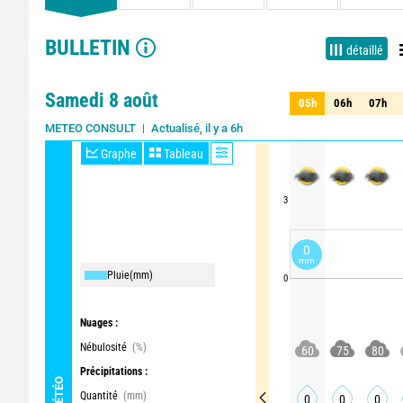
BULLETIN
détaillé
Samedi 8 août
05h
06h
07h
05h
06h
07h
Actualisé, il y a 6h
METEO CONSULT
Graphe
Tableau
3
0
mm
Pluie
(mm)
0
Nuages :
Nébulosité
(%)
60
75
80
Précipitations :
MÉTÉO
Quantité
(mm)
0
0
0