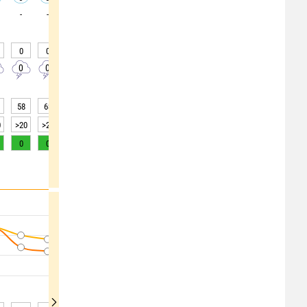
-
-
-
-
-
-
-
-
-
0
0
0
0
0
0
0
0
0
0
0
0
0
0
0
0
0
0
58
63
65
69
72
75
77
80
82
0
>20
>20
>20
>20
>20
>20
>20
>20
>20
0
0
0
0
0
0
0
0
0