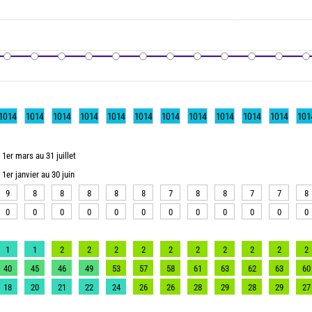
1014
1014
1014
1014
1014
1014
1014
1014
1014
1014
1014
101
1er mars au 31 juillet
1er janvier au 30 juin
9
8
8
8
8
8
7
8
8
7
7
8
0
0
0
0
0
0
0
0
0
0
0
0
1
1
2
2
2
2
2
2
2
2
2
2
40
45
46
49
53
57
58
61
63
62
63
60
18
20
21
22
24
26
26
28
29
28
29
27