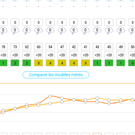
-
-
-
-
-
-
-
-
-
-
-
-
0
0
0
0
0
0
0
0
0
0
0
0
0
0
0
0
0
0
0
0
0
0
0
0
78
73
62
60
54
47
42
41
43
45
49
50
>20
>20
>20
>20
>20
>20
>20
>20
>20
>20
>20
>2
1
2
2
3
4
4
4
3
1
1
1
0
Comparer les modèles météo