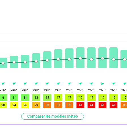
255
°
245
°
245
°
240
°
240
°
245
°
250
°
255
°
255
°
260
°
255
°
250
9
11
11
13
15
17
17
19
17
19
17
17
20
24
26
29
33
37
39
41
41
41
41
36
Comparer les modèles météo