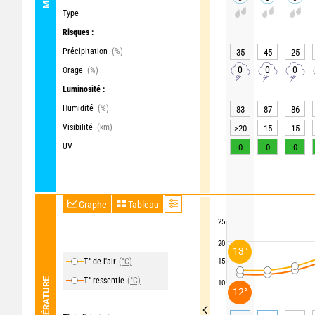
Type
Risques :
Précipitation
(%)
35
45
25
0
0
0
Orage
(%)
Luminosité :
Humidité
(%)
83
87
86
Visibilité
(km)
>20
15
15
UV
0
0
0
Graphe
Tableau
25
20
13°
T° de l'air
(°C)
15
T° ressentie
(°C)
TEMPÉRATURE
10
12°