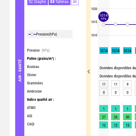
Graphe
Tableau
1020
1014
hPa
1015
Pression
(hPa)
1010
Pression
(hPa)
1014
1014
1014
Pollen
(grains/m³) :
AIR - SANTÉ
Bouleau
Données disponibles du 
Olivier
Données disponibles du 
Graminées
11
11
9
Ambroisie
0
0
0
Indice qualité air :
ATMO
1
1
1
AQI
27
26
30
CAQI
12
12
13