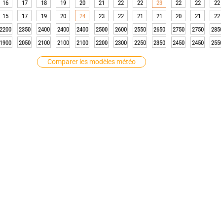
16
17
18
19
20
21
22
22
23
22
22
22
15
17
19
20
24
23
22
21
21
20
21
22
2200
2350
2400
2400
2400
2500
2600
2550
2650
2750
2750
285
1900
2050
2100
2100
2100
2200
2300
2250
2350
2450
2450
255
Comparer les modèles météo