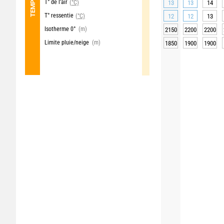
T° de l'air
(°C)
13
13
14
T° ressentie
(°C)
12
12
13
Isotherme 0°
(m)
2150
2200
2200
Limite pluie/neige
(m)
1850
1900
1900