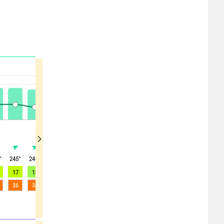
°
245
°
240
°
235
°
235
°
240
°
240
°
230
°
220
°
215
°
17
14
12
13
13
12
12
11
11
36
34
29
26
27
27
25
24
22