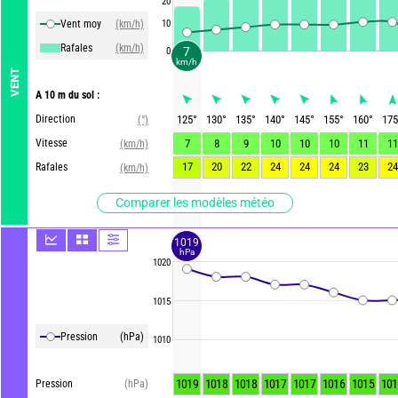
20
Vent moy
(km/h)
10
Rafales
(km/h)
7
0
km/h
VENT
A 10 m du sol :
Direction
125
°
130
°
135
°
140
°
145
°
155
°
160
°
175
(°)
Vitesse
7
8
9
10
10
10
11
11
(km/h)
17
20
22
24
24
24
23
24
Rafales
(km/h)
Comparer les modèles météo
1019
hPa
1020
1015
Pression
(hPa)
1010
1019
1018
1018
1017
1017
1016
1015
101
Pression
(hPa)