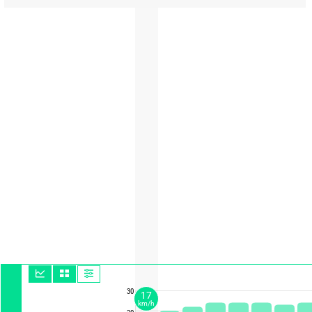
30
17
km/h