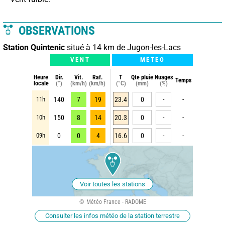
OBSERVATIONS
Station Quintenic
situé à 14 km de Jugon-les-Lacs
VENT
METEO
Heure
Dir.
Vit.
Raf.
T
Qte pluie
Nuages
Temps
locale
(°)
(km/h)
(km/h)
(°C)
(mm)
(%)
11h
140
7
19
23.4
0
-
-
10h
150
8
14
20.3
0
-
-
09h
0
0
4
16.6
0
-
-
Voir toutes les stations
Météo France - RADOME
Consulter les infos météo de la station terrestre