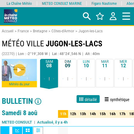
La Chaîne Météo
METEO CONSULT MARINE
Figaro Nautisme
Abon
Accueil
France
Bretagne
Côtes-d'Armor
Jugon-les-Lacs
MÉTÉO VILLE
JUGON-LES-LACS
(22270)
Lon : -2°19’,308 W
Lat : 48°24’,546 N
Alt : 40m
SAM
DIM
LUN
MAR
MER
08
09
10
11
12
-
-
-
-
-
-
-
-
-
-
Météo du jour
BULLETIN
détaillé
synthétique
Live
1 jour
3 jours
7 jours
15 jours
80%
Fiabilité
Samedi 8 aoû
11h
12h
13h
14h
15h
16h
17h
18
11h
12h
13h
14h
15h
16h
17h
18
Actualisé, il y a 4h
METEO CONSULT