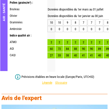
Pollen
(grains/m³) :
AIR - SANTÉ
Bouleau
Données disponibles du 1er mars au 31 juillet
Olivier
Données disponibles du 1er janvier au 30 juin
Graminées
10
10
9
8
7
7
7
8
Ambroisie
0
0
0
0
0
0
0
0
Indice qualité air :
ATMO
2
2
2
2
2
2
2
2
AQI
60
72
84
88
90
90
89
89
CAQI
27
33
38
40
41
41
40
40
Prévisions établies en heure locale (Europe/Paris, UTC+02)
Légende
Glossaire
Avis de l'expert