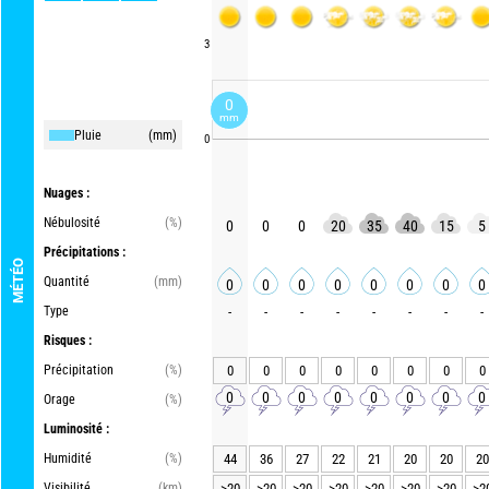
3
0
mm
Pluie
(mm)
0
Nuages :
Nébulosité
(%)
0
0
0
20
35
40
15
5
Précipitations :
MÉTÉO
Quantité
(mm)
0
0
0
0
0
0
0
0
Type
-
-
-
-
-
-
-
-
Risques :
Précipitation
(%)
0
0
0
0
0
0
0
0
0
0
0
0
0
0
0
0
Orage
(%)
Luminosité :
Humidité
(%)
44
36
27
22
21
20
20
20
Visibilité
(km)
>20
>20
>20
>20
>20
>20
>20
>2