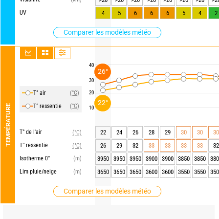
UV
4
5
6
6
6
5
4
2
Comparer les modèles météo
40
26°
30
T° air
(°C)
20
22°
T° ressentie
(°C)
TEMPÉRATURE
10
T° de l'air
22
24
26
28
29
30
30
30
(°C)
T° ressentie
26
29
32
33
33
33
33
32
(°C)
Isotherme 0°
(m)
3950
3950
3950
3900
3900
3850
3850
380
Lim pluie/neige
(m)
3650
3650
3650
3600
3600
3550
3550
350
Comparer les modèles météo