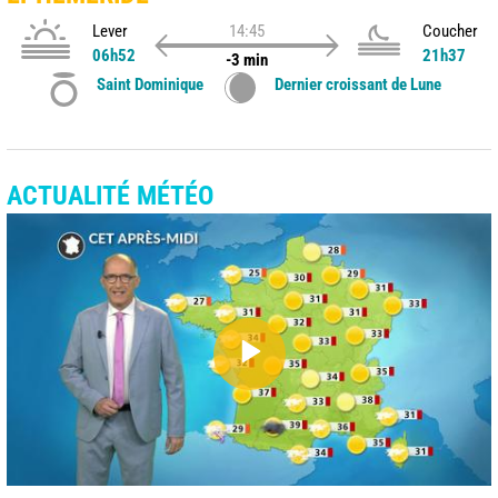
Lever
14:45
Coucher
06h52
21h37
-3 min
Saint Dominique
Dernier croissant de Lune
ACTUALITÉ MÉTÉO