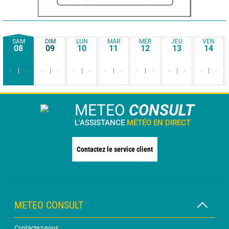
SAM
DIM
LUN
MAR
MER
JEU
VEN
08
09
10
11
12
13
14
-
-
-
-
-
-
-
-
-
-
-
-
-
-
METEO
CONSULT
L'ASSISTANCE
MÉTÉO EN DIRECT
Contactez le service client
METEO CONSULT
Contactez-nous