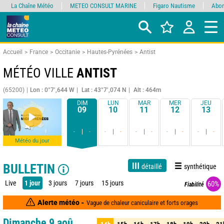
La Chaîne Météo
METEO CONSULT MARINE
Figaro Nautisme
Abon
Accueil
France
Occitanie
Hautes-Pyrénées
Antist
MÉTÉO VILLE
ANTIST
(65200)
Lon : 0°7’,644 W
Lat : 43°7’,074 N
Alt : 464m
DIM
LUN
MAR
MER
JEU
09
10
11
12
13
-
-
-
-
-
-
-
-
-
-
Météo du jour
BULLETIN
détaillé
synthétique
Live
1 jour
3 jours
7 jours
15 jours
60%
Fiabilité
Alerte météo -
Vague de chaleur caniculaire et forts orages
Dimanche 9 aoû