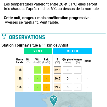
Les températures varieront entre 20 et 31°C, elles seront 
très chaudes l'après-midi et 6°C au-dessus de la normale.
Cette nuit,
orageux mais amélioration progressive.
 Averses se raréfiant. Vent faible.
OBSERVATIONS
Station Tournay
situé à 11 km de Antist
VENT
METEO
Heure
Dir.
Vit.
Raf.
T
Qte pluie
Nuages
Temps
locale
(°)
(km/h)
(km/h)
(°C)
(mm)
(%)
14h
-
-
-
32.8
0
-
-
13h
-
-
-
29.7
0
-
-
12h
-
-
-
23.7
0
-
-