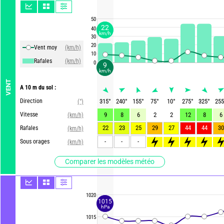
50
22
40
km/h
30
20
Vent moy
(km/h)
10
Rafales
(km/h)
0
9
km/h
VENT
A 10 m du sol :
Direction
315
°
240
°
155
°
75
°
10
°
275
°
325
°
255
(°)
Vitesse
9
8
6
2
2
12
8
6
(km/h)
22
23
25
29
27
44
44
30
Rafales
(km/h)
-
-
-
>85
>85
>90
>85
>8
Sous orages
(km/h)
Comparer les modèles météo
1020
1015
hPa
1015