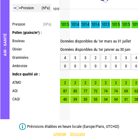
Pression
(hPa)
1010
1015
1014
1014
1014
1013
1015
1015
101
Pression
(hPa)
Pollen
(grains/m³) :
AIR - SANTÉ
Bouleau
Données disponibles du 1er mars au 31 juillet
Olivier
Données disponibles du 1er janvier au 30 juin
Graminées
4
3
3
2
2
3
3
4
Ambroisie
0
0
0
0
0
0
0
0
Indice qualité air :
ATMO
2
2
2
2
2
2
2
2
AQI
87
85
77
72
74
74
69
62
CAQI
40
39
35
33
34
34
31
28
Prévisions établies en heure locale (Europe/Paris, UTC+02)
Légende
Glossaire