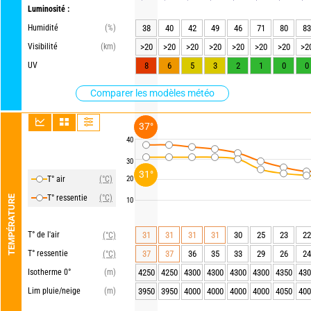
Luminosité :
Humidité
(%)
38
40
42
49
46
71
80
83
Visibilité
(km)
>20
>20
>20
>20
>20
>20
>20
>2
UV
8
6
5
3
2
1
0
0
Comparer les modèles météo
37°
40
30
31°
T° air
(°C)
20
T° ressentie
(°C)
TEMPÉRATURE
10
T° de l'air
31
31
31
31
30
25
23
22
(°C)
T° ressentie
37
37
36
35
33
29
26
24
(°C)
Isotherme 0°
(m)
4250
4250
4300
4300
4300
4300
4350
430
Lim pluie/neige
(m)
3950
3950
4000
4000
4000
4000
4050
400