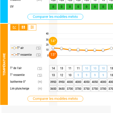
UV
0
0
0
0
0
0
0
1
Comparer les modèles météo
40
30
14°
20
T° air
(°C)
10
13°
T° ressentie
(°C)
TEMPÉRATURE
0
T° de l'air
14
13
11
11
10
10
10
13
(°C)
T° ressentie
13
12
10
9
9
9
9
13
(°C)
Isotherme 0°
(m)
3950
3950
4000
4000
4050
4050
4000
400
Lim pluie/neige
(m)
3650
3650
3700
3700
3750
3750
3700
370
Comparer les modèles météo