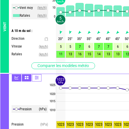
20
km/h
Vent moy
(km/h)
10
Rafales
(km/h)
0
5
km/h
VENT
A 10 m du sol :
Direction
20
°
25
°
35
°
35
°
45
°
45
°
45
°
50
(°)
Vitesse
5
5
7
6
7
7
6
6
(km/h)
11
13
16
15
14
13
13
12
Rafales
(km/h)
Comparer les modèles météo
1023
hPa
1025
1020
1015
Pression
(hPa)
1010
1023
1023
1023
1023
1023
1023
1023
102
Pression
(hPa)