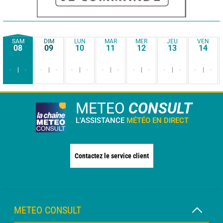
SAM
DIM
LUN
MAR
MER
JEU
VEN
08
09
10
11
12
13
14
-
-
-
-
-
-
-
-
-
-
-
-
-
-
METEO
CONSULT
L'ASSISTANCE
MÉTÉO EN DIRECT
Contactez le service client
METEO CONSULT