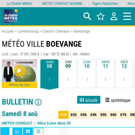
La Chaîne Météo
METEO CONSULT MARINE
Figaro Nautisme
Abon
Accueil
Luxembourg
Canton Clervaux
Boevange
MÉTÉO VILLE
BOEVANGE
LUX
Lon : 5°55’,788 E
Lat : 50°2’,88 N
Alt : 456m
SAM
DIM
LUN
MAR
MER
08
09
10
11
12
-
-
-
-
-
-
-
-
-
-
Météo du jour
BULLETIN
détaillé
synthétique
1 jour
3 jours
7 jours
15 jours
90%
Fiabilité
Samedi 8 aoû
01h
02h
03h
04h
05h
06h
07h
08
01h
02h
03h
04h
05h
06h
07h
08
Mise à jour dans 3h
METEO CONSULT