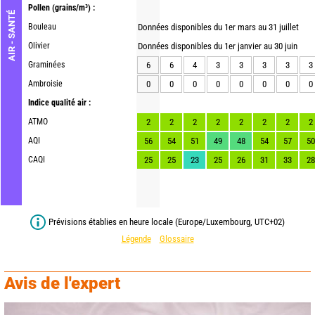
Pollen
(grains/m³) :
AIR - SANTÉ
Bouleau
Données disponibles du 1er mars au 31 juillet
Olivier
Données disponibles du 1er janvier au 30 juin
Graminées
6
6
4
3
3
3
3
3
Ambroisie
0
0
0
0
0
0
0
0
Indice qualité air :
ATMO
2
2
2
2
2
2
2
2
AQI
56
54
51
49
48
54
57
50
CAQI
25
25
23
25
26
31
33
28
Prévisions établies en heure locale (Europe/Luxembourg, UTC+02)
Légende
Glossaire
Avis de l'expert