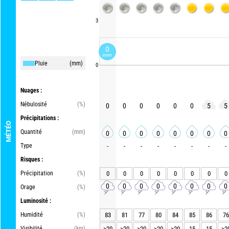
3
0
mm
Pluie
(mm)
0
Nuages :
Nébulosité
(%)
0
0
0
0
0
0
5
5
Précipitations :
MÉTÉO
Quantité
(mm)
0
0
0
0
0
0
0
0
Type
-
-
-
-
-
-
-
-
Risques :
Précipitation
(%)
0
0
0
0
0
0
0
0
0
0
0
0
0
0
0
0
Orage
(%)
Luminosité :
Humidité
(%)
83
81
77
80
84
85
86
76
Visibilité
(km)
>20
>20
>20
>20
>20
15
15
>2