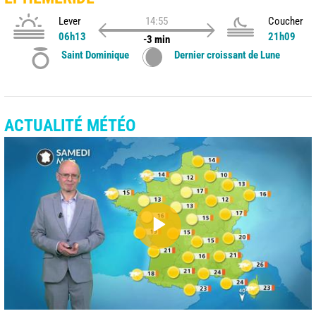
Lever
14:55
Coucher
06h13
21h09
-3 min
Saint Dominique
Dernier croissant de Lune
ACTUALITÉ MÉTÉO