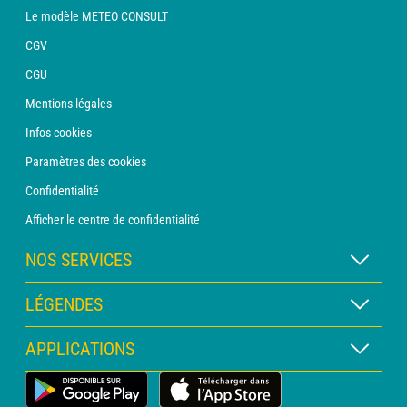
Le modèle METEO CONSULT
CGV
CGU
Mentions légales
Infos cookies
Paramètres des cookies
Confidentialité
Afficher le centre de confidentialité
NOS SERVICES
Abonnement METEO Xpert
LÉGENDES
Abonnement METEO PRO
Légende des cartes
APPLICATIONS
Consultation avec un prévisionniste
Légende des pictogrammes
Bulletin PRO
Application Météo Terrestre
Glossaire