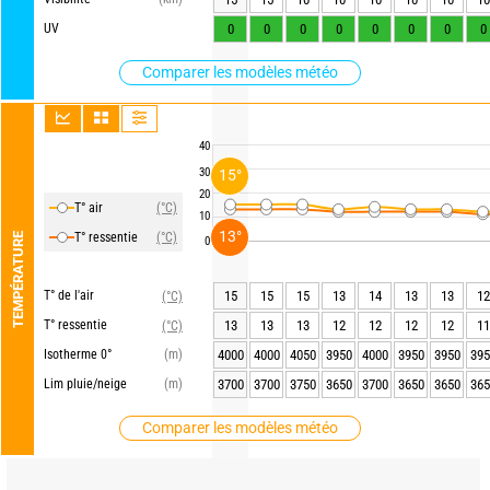
UV
0
0
0
0
0
0
0
0
Comparer les modèles météo
40
30
15°
20
T° air
(°C)
10
13°
T° ressentie
(°C)
TEMPÉRATURE
0
T° de l'air
15
15
15
13
14
13
13
12
(°C)
T° ressentie
13
13
13
12
12
12
12
11
(°C)
Isotherme 0°
(m)
4000
4000
4050
3950
4000
3950
3950
395
Lim pluie/neige
(m)
3700
3700
3750
3650
3700
3650
3650
365
Comparer les modèles météo