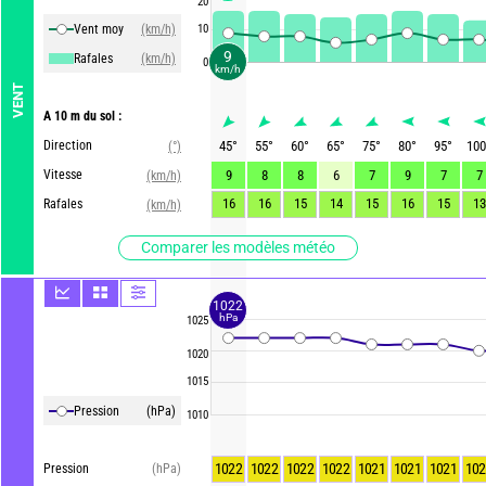
20
Vent moy
(km/h)
10
9
Rafales
(km/h)
0
km/h
VENT
A 10 m du sol :
Direction
45
°
55
°
60
°
65
°
75
°
80
°
95
°
100
(°)
Vitesse
9
8
8
6
7
9
7
7
(km/h)
16
16
15
14
15
16
15
13
Rafales
(km/h)
Comparer les modèles météo
1022
hPa
1025
1020
1015
Pression
(hPa)
1010
1022
1022
1022
1022
1021
1021
1021
102
Pression
(hPa)