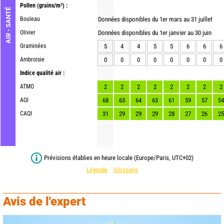
Pollen
(grains/m³) :
AIR - SANTÉ
Bouleau
Données disponibles du 1er mars au 31 juillet
Olivier
Données disponibles du 1er janvier au 30 juin
Graminées
5
4
4
5
5
6
6
6
Ambroisie
0
0
0
0
0
0
0
0
Indice qualité air :
ATMO
2
2
2
2
2
2
2
2
AQI
68
63
64
63
61
59
57
54
CAQI
31
29
29
29
28
27
26
25
Prévisions établies en heure locale (Europe/Paris, UTC+02)
Légende
Glossaire
Avis de l'expert