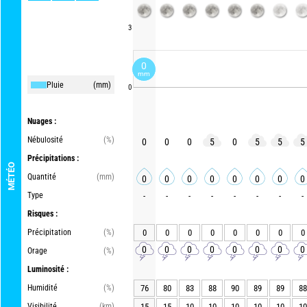
3
0
mm
Pluie
(mm)
0
Nuages :
Nébulosité
(%)
0
0
0
5
0
5
5
5
Précipitations :
MÉTÉO
Quantité
(mm)
0
0
0
0
0
0
0
0
Type
-
-
-
-
-
-
-
-
Risques :
Précipitation
(%)
0
0
0
0
0
0
0
0
0
0
0
0
0
0
0
0
Orage
(%)
Luminosité :
Humidité
(%)
76
80
83
88
90
89
89
88
Visibilité
(km)
15
15
10
10
10
10
10
10