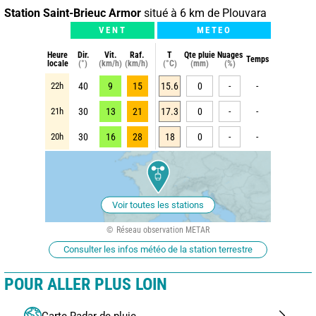
Station Saint-Brieuc Armor
situé à 6 km de Plouvara
VENT
METEO
Heure
Dir.
Vit.
Raf.
T
Qte pluie
Nuages
Temps
locale
(°)
(km/h)
(km/h)
(°C)
(mm)
(%)
22h
40
9
15
15.6
0
-
-
21h
30
13
21
17.3
0
-
-
20h
30
16
28
18
0
-
-
Voir toutes les stations
Réseau observation METAR
Consulter les infos météo de la station terrestre
POUR ALLER PLUS LOIN
Carte Radar de pluie