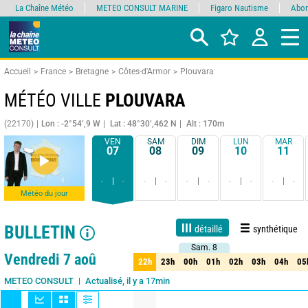
La Chaîne Météo
METEO CONSULT MARINE
Figaro Nautisme
Abon
Accueil
France
Bretagne
Côtes-d'Armor
Plouvara
MÉTÉO VILLE
PLOUVARA
(22170)
Lon : -2°54’,9 W
Lat : 48°30’,462 N
Alt : 170m
VEN
SAM
DIM
LUN
MAR
07
08
09
10
11
-
-
-
-
-
-
-
-
-
-
Météo du jour
BULLETIN
détaillé
synthétique
Sam. 8
Sam. 8
Live
1 jour
3 jours
7 jours
15 jours
80%
Fiabilité
Vendredi 7 aoû
22h
23h
00h
01h
02h
03h
04h
05
22h
23h
00h
01h
02h
03h
04h
05
Actualisé, il y a 17min
METEO CONSULT