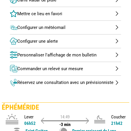
Configurer un météomail
Configurer une alerte
Personnaliser l'affichage de mon bulletin
Commander un relevé sur mesure
Réservez une consultation avec un prévisionniste
ÉPHÉMÉRIDE
Lever
14:49
Coucher
06h52
21h42
-3 min
Saint Gaétan
Dernier croissant de Lune