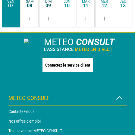
VEN
SAM
DIM
LUN
MAR
MER
JEU
07
08
09
10
11
12
13
-
-
-
-
-
-
-
-
-
-
-
-
-
-
METEO
CONSULT
L'ASSISTANCE
MÉTÉO EN DIRECT
Contactez le service client
METEO CONSULT
Contactez-nous
Nos offres d'emploi
Tout savoir sur METEO CONSULT