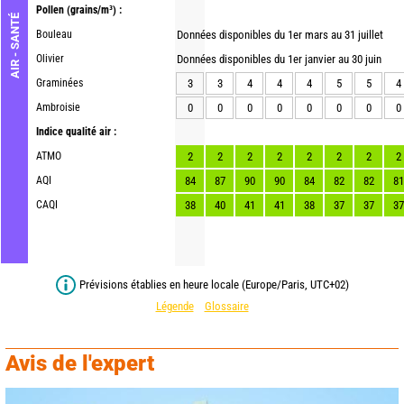
Pollen
(grains/m³) :
AIR - SANTÉ
Bouleau
Données disponibles du 1er mars au 31 juillet
Olivier
Données disponibles du 1er janvier au 30 juin
Graminées
3
3
4
4
4
5
5
4
Ambroisie
0
0
0
0
0
0
0
0
Indice qualité air :
ATMO
2
2
2
2
2
2
2
2
AQI
84
87
90
90
84
82
82
81
CAQI
38
40
41
41
38
37
37
37
Prévisions établies en heure locale (Europe/Paris, UTC+02)
Légende
Glossaire
Avis de l'expert