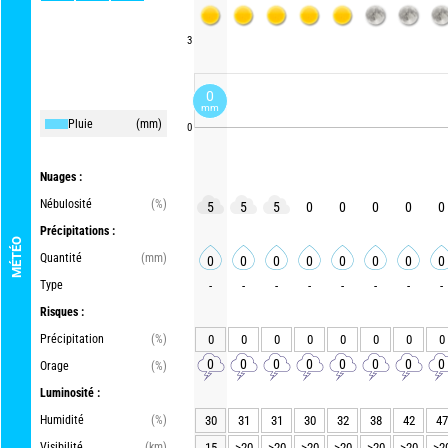
3
0
mm
Pluie
(mm)
0
Nuages :
Nébulosité
(%)
5
5
5
0
0
0
0
0
Précipitations :
MÉTÉO
Quantité
(mm)
0
0
0
0
0
0
0
0
Type
-
-
-
-
-
-
-
-
Risques :
Précipitation
(%)
0
0
0
0
0
0
0
0
0
0
0
0
0
0
0
0
Orage
(%)
Luminosité :
Humidité
(%)
30
31
31
30
32
38
42
47
Visibilité
(km)
15
>20
>20
>20
>20
>20
>20
>2