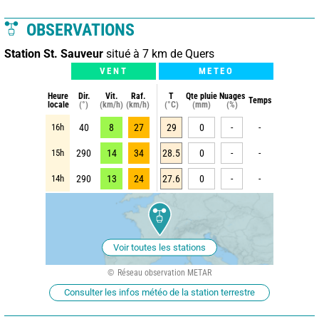
OBSERVATIONS
Station St. Sauveur
situé à 7 km de Quers
VENT
METEO
Heure
Dir.
Vit.
Raf.
T
Qte pluie
Nuages
Temps
locale
(°)
(km/h)
(km/h)
(°C)
(mm)
(%)
16h
40
8
27
29
0
-
-
15h
290
14
34
28.5
0
-
-
14h
290
13
24
27.6
0
-
-
Voir toutes les stations
Réseau observation METAR
Consulter les infos météo de la station terrestre