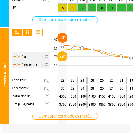
UV
5
3
2
1
0
0
0
0
Comparer les modèles météo
33°
40
30
29°
T° air
(°C)
20
T° ressentie
(°C)
TEMPÉRATURE
10
T° de l'air
29
28
28
28
26
23
21
19
(°C)
T° ressentie
33
32
30
28
25
21
20
18
(°C)
Isotherme 0°
(m)
4050
4050
4100
4100
4150
4150
4200
420
Lim pluie/neige
(m)
3750
3750
3800
3800
3850
3850
3900
390
Comparer les modèles météo