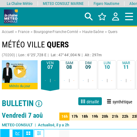
La Chaîne Météo
METEO CONSULT MARINE
Figaro Nautisme
Abon
Accueil
France
Bourgogne-Franche-Comté
Haute-Saône
Quers
MÉTÉO VILLE
QUERS
(70200)
Lon : 6°25’,728 E
Lat : 47°44’,004 N
Alt : 297m
VEN
SAM
DIM
LUN
MAR
07
08
09
10
11
-
-
-
-
-
-
-
-
-
-
Météo du jour
BULLETIN
détaillé
synthétique
Live
1 jour
3 jours
7 jours
15 jours
90%
Fiabilité
Vendredi 7 aoû
16h
17h
18h
19h
20h
21h
22h
23
16h
17h
18h
19h
20h
21h
22h
23
Actualisé, il y a 2h
METEO CONSULT