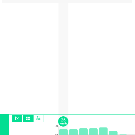
26
km/h
30