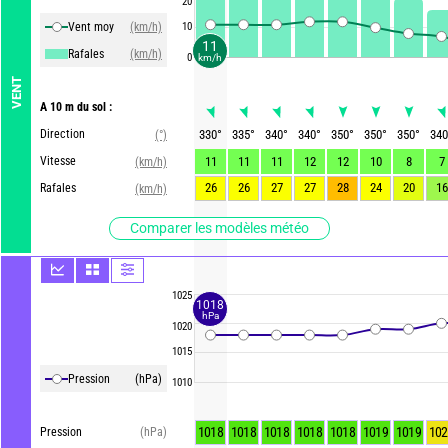
20
Vent moy
(km/h)
10
11
Rafales
(km/h)
0
km/h
VENT
A 10 m du sol :
Direction
330
°
335
°
340
°
340
°
350
°
350
°
350
°
340
(°)
Vitesse
11
11
11
12
12
10
8
7
(km/h)
26
26
27
27
28
24
20
16
Rafales
(km/h)
Comparer les modèles météo
1025
1018
hPa
1020
1015
Pression
(hPa)
1010
1018
1018
1018
1018
1018
1019
1019
102
Pression
(hPa)