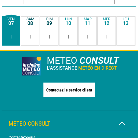
VEN
SAM
DIM
LUN
MAR
MER
JEU
07
08
09
10
11
12
13
-
-
-
-
-
-
-
-
-
-
-
-
-
-
METEO
CONSULT
L'ASSISTANCE
MÉTÉO EN DIRECT
Contactez le service client
METEO CONSULT
Contactez-nous