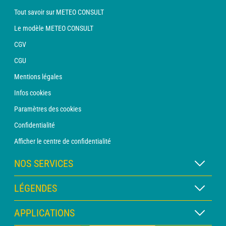
Tout savoir sur METEO CONSULT
Le modèle METEO CONSULT
CGV
CGU
Mentions légales
Infos cookies
Paramètres des cookies
Confidentialité
Afficher le centre de confidentialité
NOS SERVICES
Abonnement METEO Xpert
LÉGENDES
Abonnement METEO PRO
Légende des cartes
APPLICATIONS
Consultation avec un prévisionniste