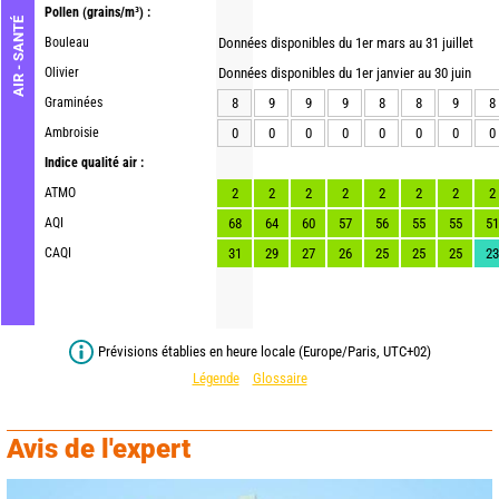
Pollen
(grains/m³) :
AIR - SANTÉ
Bouleau
Données disponibles du 1er mars au 31 juillet
Olivier
Données disponibles du 1er janvier au 30 juin
Graminées
8
9
9
9
8
8
9
8
Ambroisie
0
0
0
0
0
0
0
0
Indice qualité air :
ATMO
2
2
2
2
2
2
2
2
AQI
68
64
60
57
56
55
55
51
CAQI
31
29
27
26
25
25
25
23
Prévisions établies en heure locale (Europe/Paris, UTC+02)
Légende
Glossaire
Avis de l'expert