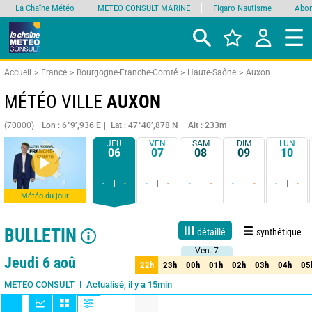
La Chaîne Météo
METEO CONSULT MARINE
Figaro Nautisme
Abon
Accueil
France
Bourgogne-Franche-Comté
Haute-Saône
Auxon
MÉTÉO VILLE
AUXON
(70000)
Lon : 6°9’,936 E
Lat : 47°40’,878 N
Alt : 233m
JEU
VEN
SAM
DIM
LUN
06
07
08
09
10
-
-
-
-
-
-
-
-
-
-
Météo du jour
BULLETIN
détaillé
synthétique
Ven. 7
Ven. 7
Live
1 jour
3 jours
7 jours
15 jours
90%
Fiabilité
Jeudi 6 aoû
22h
23h
00h
01h
02h
03h
04h
05
22h
23h
00h
01h
02h
03h
04h
05
Actualisé, il y a 15min
METEO CONSULT