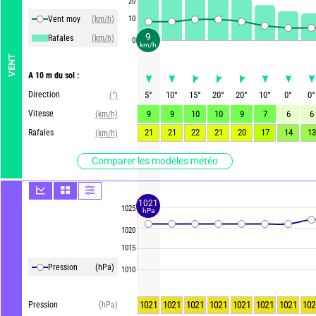
20
Vent moy
(km/h)
10
9
Rafales
(km/h)
0
km/h
VENT
A 10 m du sol :
Direction
5
°
10
°
15
°
20
°
20
°
10
°
0
°
0
°
(°)
Vitesse
9
9
10
10
9
7
6
6
(km/h)
21
21
22
21
20
17
14
13
Rafales
(km/h)
Comparer les modèles météo
1021
1025
hPa
1020
1015
Pression
(hPa)
1010
1021
1021
1021
1021
1021
1021
1021
102
Pression
(hPa)