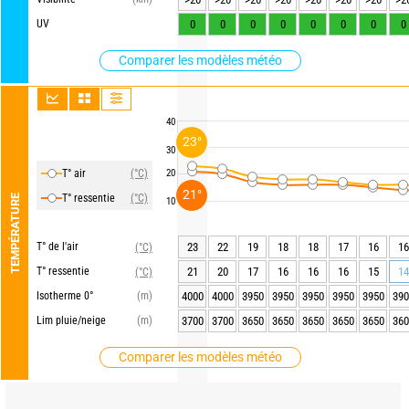
UV
0
0
0
0
0
0
0
0
Comparer les modèles météo
40
23°
30
T° air
(°C)
20
21°
T° ressentie
(°C)
TEMPÉRATURE
10
T° de l'air
23
22
19
18
18
17
16
16
(°C)
T° ressentie
21
20
17
16
16
16
15
14
(°C)
Isotherme 0°
(m)
4000
4000
3950
3950
3950
3950
3950
390
Lim pluie/neige
(m)
3700
3700
3650
3650
3650
3650
3650
360
Comparer les modèles météo