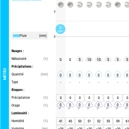
3
0
mm
Pluie
(mm)
0
Nuages :
Nébulosité
(%)
0
0
5
10
10
5
5
5
Précipitations :
MÉTÉO
Quantité
(mm)
0
0
0
0
0
0
0
0
Type
-
-
-
-
-
-
-
-
Risques :
Précipitation
(%)
0
0
0
0
0
0
0
0
0
0
0
0
0
0
0
0
Orage
(%)
Luminosité :
Humidité
(%)
41
45
50
51
52
55
59
61
Visibilité
(km)
>20
>20
>20
>20
>20
>20
>20
>2