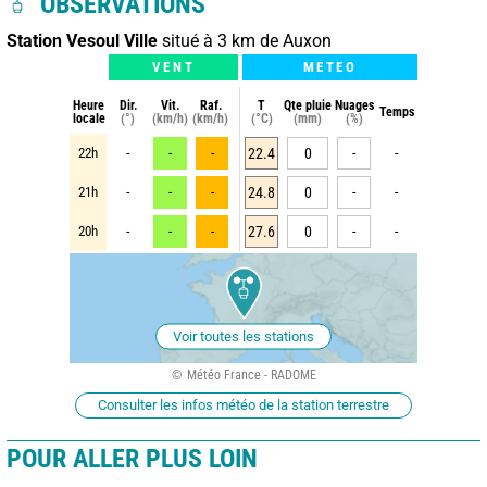
OBSERVATIONS
Station Vesoul Ville
situé à 3 km de Auxon
VENT
METEO
Heure
Dir.
Vit.
Raf.
T
Qte pluie
Nuages
Temps
locale
(°)
(km/h)
(km/h)
(°C)
(mm)
(%)
22h
-
-
-
22.4
0
-
-
21h
-
-
-
24.8
0
-
-
20h
-
-
-
27.6
0
-
-
Voir toutes les stations
Météo France - RADOME
Consulter les infos météo de la station terrestre
POUR ALLER PLUS LOIN