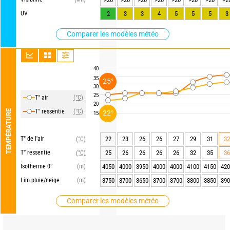
UV
2
3
3
4
5
5
5
3
Comparer les modèles météo
40
35
25°
30
25
T° air
(°C)
20
T° ressentie
(°C)
TEMPÉRATURE
22°
15
T° de l'air
22
23
26
26
27
29
31
32
(°C)
T° ressentie
25
26
26
26
26
32
35
36
(°C)
Isotherme 0°
(m)
4050
4000
3950
4000
4000
4100
4150
420
Lim pluie/neige
(m)
3750
3700
3650
3700
3700
3800
3850
390
Comparer les modèles météo