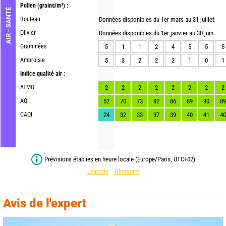
Pollen
(grains/m³) :
AIR - SANTÉ
Bouleau
Données disponibles du 1er mars au 31 juillet
Olivier
Données disponibles du 1er janvier au 30 juin
Graminées
5
1
1
2
4
5
5
5
Ambroisie
5
3
2
2
2
1
0
1
Indice qualité air :
ATMO
2
2
2
2
2
2
2
2
AQI
52
70
73
82
86
89
90
89
CAQI
24
32
33
37
39
40
41
40
Prévisions établies en heure locale (Europe/Paris, UTC+02)
Légende
Glossaire
Avis de l'expert