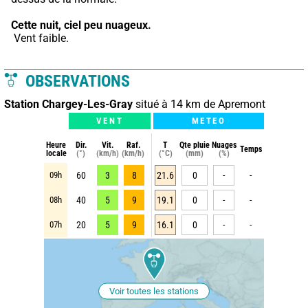
Cette nuit,
ciel peu nuageux.
 Vent faible.
OBSERVATIONS
Station Chargey-Les-Gray
situé à 14 km de Apremont
VENT
METEO
Heure
Dir.
Vit.
Raf.
T
Qte pluie
Nuages
Temps
locale
(°)
(km/h)
(km/h)
(°C)
(mm)
(%)
09h
60
3
8
21.6
0
-
-
08h
40
5
9
19.1
0
-
-
07h
20
5
9
16.1
0
-
-
Voir toutes les stations