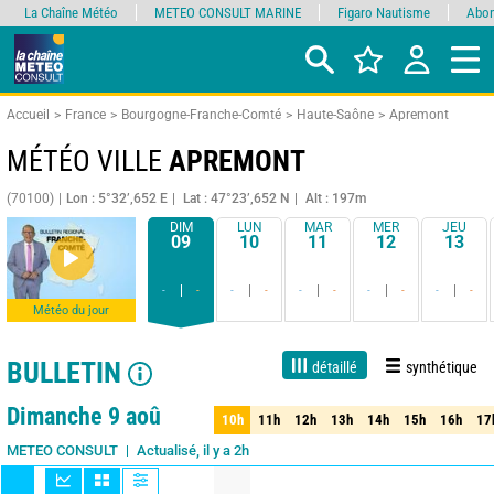
La Chaîne Météo
METEO CONSULT MARINE
Figaro Nautisme
Abon
Accueil
France
Bourgogne-Franche-Comté
Haute-Saône
Apremont
MÉTÉO VILLE
APREMONT
(70100)
Lon : 5°32’,652 E
Lat : 47°23’,652 N
Alt : 197m
DIM
LUN
MAR
MER
JEU
09
10
11
12
13
-
-
-
-
-
-
-
-
-
-
Météo du jour
BULLETIN
détaillé
synthétique
Live
1 jour
3 jours
7 jours
15 jours
80%
Fiabilité
Dimanche 9 aoû
10h
11h
12h
13h
14h
15h
16h
17
10h
11h
12h
13h
14h
15h
16h
17
Actualisé, il y a 2h
METEO CONSULT