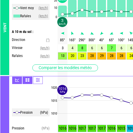
20
Vent moy
(km/h)
10
Rafales
(km/h)
0
3
km/h
VENT
A 10 m du sol :
Direction
85
°
165
°
290
°
300
°
40
°
65
°
100
°
145
(°)
Vitesse
3
4
8
6
6
7
6
6
(km/h)
13
20
23
28
29
28
28
24
Rafales
(km/h)
Comparer les modèles météo
1020
1016
hPa
1015
Pression
(hPa)
1010
1016
1016
1017
1017
1017
1016
1015
101
Pression
(hPa)