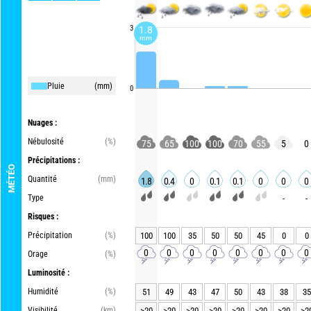
3
1.8
mm
Pluie
(mm)
0
Nuages :
Nébulosité
(%)
75
65
100
100
70
55
5
0
Précipitations :
MÉTÉO
Quantité
(mm)
1.8
0.4
0
0.1
0.1
0
0
0
Type
-
-
Risques :
Précipitation
(%)
100
100
35
50
50
45
0
0
0
0
0
0
0
0
0
0
Orage
(%)
Luminosité :
Humidité
(%)
51
49
43
47
50
43
38
35
Visibilité
(km)
>20
>20
>20
>20
>20
>20
>20
>2