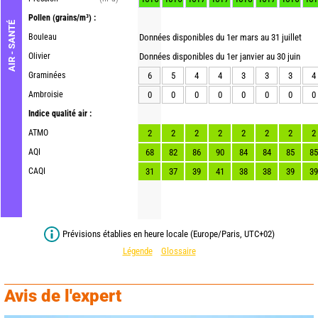
Pollen
(grains/m³) :
AIR - SANTÉ
Bouleau
Données disponibles du 1er mars au 31 juillet
Olivier
Données disponibles du 1er janvier au 30 juin
Graminées
6
5
4
4
3
3
3
4
Ambroisie
0
0
0
0
0
0
0
0
Indice qualité air :
ATMO
2
2
2
2
2
2
2
2
AQI
68
82
86
90
84
84
85
85
CAQI
31
37
39
41
38
38
39
39
Prévisions établies en heure locale (Europe/Paris, UTC+02)
Légende
Glossaire
Avis de l'expert