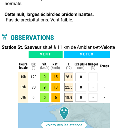
normale.
Cette nuit,
larges éclaircies prédominantes.
 Pas de précipitations. Vent faible.
OBSERVATIONS
Station St. Sauveur
situé à 11 km de Amblans-et-Velotte
VENT
METEO
Heure
Dir.
Vit.
Raf.
T
Qte pluie
Nuages
Temps
locale
(°)
(km/h)
(km/h)
(°C)
(mm)
(%)
10h
120
9
15
26.1
0
-
-
09h
70
9
13
22.5
0
-
-
08h
0
0
6
18.9
0
-
-
Voir toutes les stations