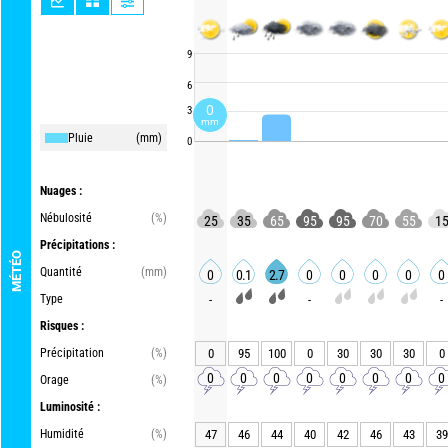
9
6
0
3
mm
Pluie
(mm)
0
Nuages :
Nébulosité
(%)
25
35
65
95
95
70
55
1
Précipitations :
MÉTÉO
Quantité
(mm)
0
0.1
2.7
0
0
0
0
0
Type
-
-
-
Risques :
Précipitation
(%)
0
95
100
0
30
30
30
0
0
0
0
0
0
0
0
0
Orage
(%)
Luminosité :
Humidité
(%)
47
46
44
40
42
46
43
39