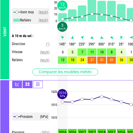
30
12
km/h
20
Vent moy
(km/h)
10
Rafales
(km/h)
0
3
VENT
km/h
A 10 m du sol :
Direction
145
°
180
°
225
°
295
°
300
°
315
°
25
°
100
(°)
Vitesse
3
5
7
11
10
8
4
1
(km/h)
12
18
24
37
31
31
26
20
Rafales
(km/h)
Comparer les modèles météo
1020
1016
hPa
1015
Pression
(hPa)
1010
1016
1016
1017
1017
1018
1017
1016
101
Pression
(hPa)