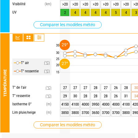
Visibilité
(km)
>20
>20
>20
>20
>20
>20
>20
>2
UV
2
4
4
4
4
5
4
3
Comparer les modèles météo
29°
35
30
25
T° air
(°C)
27°
20
T° ressentie
(°C)
TEMPÉRATURE
15
T° de l'air
27
27
27
28
27
26
28
30
(°C)
T° ressentie
29
30
28
28
28
26
31
34
(°C)
Isotherme 0°
(m)
4150
4100
4000
3950
4000
4000
4100
420
Lim pluie/neige
(m)
3850
3800
3700
3650
3700
3700
3800
390
Comparer les modèles météo