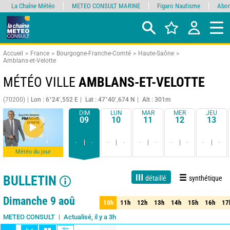
La Chaîne Météo
METEO CONSULT MARINE
Figaro Nautisme
Abon
Accueil
France
Bourgogne-Franche-Comté
Haute-Saône
Amblans-et-Velotte
MÉTÉO VILLE
AMBLANS-ET-VELOTTE
(70200)
Lon : 6°24’,552 E
Lat : 47°40’,674 N
Alt : 301m
DIM
LUN
MAR
MER
JEU
09
10
11
12
13
-
-
-
-
-
-
-
-
-
-
Météo du jour
BULLETIN
détaillé
synthétique
Live
1 jour
3 jours
7 jours
15 jours
80%
Fiabilité
Dimanche 9 aoû
10h
11h
12h
13h
14h
15h
16h
17
10h
11h
12h
13h
14h
15h
16h
17
Actualisé, il y a 3h
METEO CONSULT