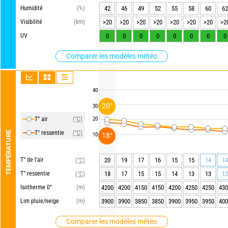
Humidité
(%)
42
46
49
52
55
58
60
62
Visibilité
(km)
>20
>20
>20
>20
>20
>20
>20
>2
UV
0
0
0
0
0
0
0
0
Comparer les modèles météo
40
20°
30
T° air
(°C)
20
T° ressentie
(°C)
TEMPÉRATURE
18°
10
T° de l'air
20
19
17
16
15
15
14
14
(°C)
T° ressentie
18
17
15
15
14
13
13
12
(°C)
Isotherme 0°
(m)
4200
4200
4150
4150
4200
4250
4250
430
Lim pluie/neige
(m)
3900
3900
3850
3850
3900
3950
3950
400
Comparer les modèles météo