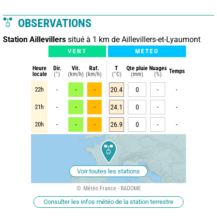
OBSERVATIONS
Station Aillevillers
situé à 1 km de Aillevillers-et-Lyaumont
VENT
METEO
Heure
Dir.
Vit.
Raf.
T
Qte pluie
Nuages
Temps
locale
(°)
(km/h)
(km/h)
(°C)
(mm)
(%)
22h
-
-
-
20.4
0
-
-
21h
-
-
-
24.1
0
-
-
20h
-
-
-
26.9
0
-
-
Voir toutes les stations
Météo France - RADOME
Consulter les infos météo de la station terrestre