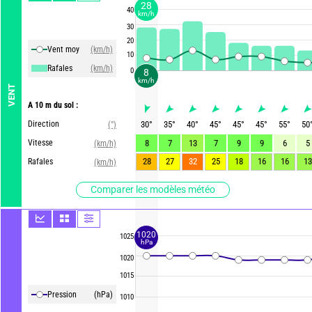
28
40
km/h
30
20
Vent moy
(km/h)
10
Rafales
(km/h)
0
8
km/h
VENT
A 10 m du sol :
Direction
30
°
35
°
40
°
45
°
45
°
45
°
55
°
50
(°)
Vitesse
8
7
13
7
9
9
6
5
(km/h)
28
27
32
25
18
16
16
13
Rafales
(km/h)
Comparer les modèles météo
1020
1025
hPa
1020
1015
Pression
(hPa)
1010