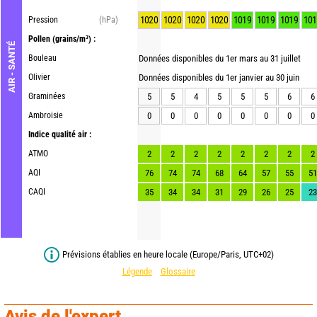
1020
1020
1020
1020
1019
1019
1019
101
Pression
(hPa)
Pollen
(grains/m³) :
AIR - SANTÉ
Bouleau
Données disponibles du 1er mars au 31 juillet
Olivier
Données disponibles du 1er janvier au 30 juin
Graminées
5
5
4
5
5
5
6
6
Ambroisie
0
0
0
0
0
0
0
0
Indice qualité air :
ATMO
2
2
2
2
2
2
2
2
AQI
76
74
74
68
64
57
55
51
CAQI
35
34
34
31
29
26
25
23
Prévisions établies en heure locale (Europe/Paris, UTC+02)
Légende
Glossaire
Avis de l'expert