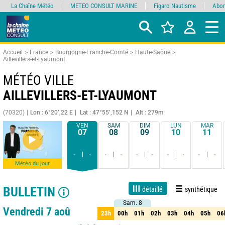
La Chaîne Météo
METEO CONSULT MARINE
Figaro Nautisme
Abon
Accueil
France
Bourgogne-Franche-Comté
Haute-Saône
Aillevillers-et-Lyaumont
MÉTÉO VILLE
AILLEVILLERS-ET-LYAUMONT
(70320)
Lon : 6°20’,22 E
Lat : 47°55’,152 N
Alt : 279m
VEN
SAM
DIM
LUN
MAR
07
08
09
10
11
-
-
-
-
-
-
-
-
-
-
Météo du jour
BULLETIN
détaillé
synthétique
Sam. 8
Sam. 8
Live
1 jour
3 jours
7 jours
15 jours
90%
Fiabilité
Vendredi 7 aoû
23h
00h
01h
02h
03h
04h
05h
06
23h
00h
01h
02h
03h
04h
05h
06