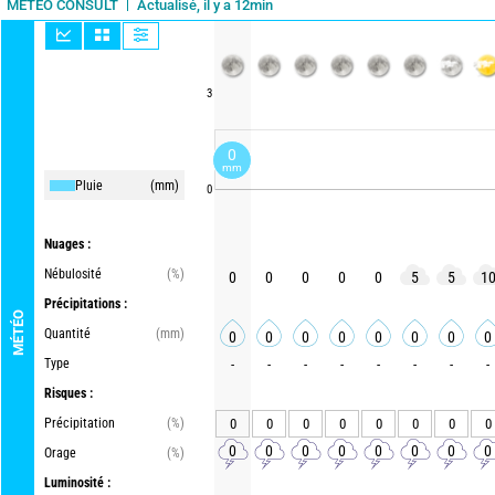
Actualisé, il y a 12min
METEO CONSULT
3
0
mm
Pluie
(mm)
0
Nuages :
Nébulosité
(%)
0
0
0
0
0
5
5
1
Précipitations :
MÉTÉO
Quantité
(mm)
0
0
0
0
0
0
0
0
Type
-
-
-
-
-
-
-
-
Risques :
Précipitation
(%)
0
0
0
0
0
0
0
0
0
0
0
0
0
0
0
0
Orage
(%)
Luminosité :