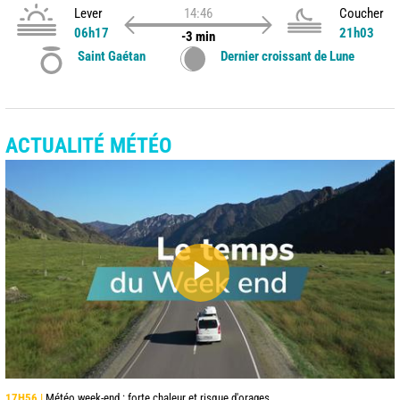
Lever
14:46
Coucher
06h17
21h03
-3 min
Saint Gaétan
Dernier croissant de Lune
ACTUALITÉ MÉTÉO
17H56 |
Météo week-end : forte chaleur et risque d'orages