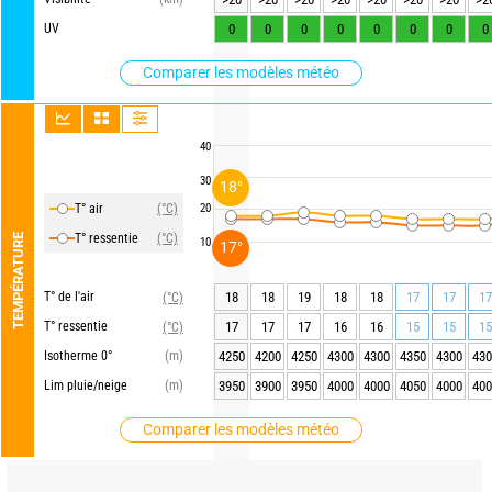
UV
0
0
0
0
0
0
0
0
Comparer les modèles météo
40
30
18°
T° air
(°C)
20
T° ressentie
(°C)
TEMPÉRATURE
10
17°
T° de l'air
18
18
19
18
18
17
17
17
(°C)
T° ressentie
17
17
17
16
16
15
15
15
(°C)
Isotherme 0°
(m)
4250
4200
4250
4300
4300
4350
4300
430
Lim pluie/neige
(m)
3950
3900
3950
4000
4000
4050
4000
400
Comparer les modèles météo