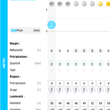
3
0
mm
Pluie
(mm)
0
Nuages :
Nébulosité
(%)
0
0
0
5
5
5
5
0
Précipitations :
MÉTÉO
Quantité
(mm)
0
0
0
0
0
0
0
0
Type
-
-
-
-
-
-
-
-
Risques :
Précipitation
(%)
0
0
0
0
0
0
0
0
0
0
0
0
0
0
0
0
Orage
(%)
Luminosité :
Humidité
(%)
50
49
48
48
49
52
54
55
Visibilité
(km)
>20
>20
>20
>20
>20
>20
>20
>2