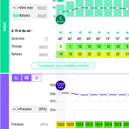
20
Vent moy
(km/h)
10
Rafales
(km/h)
0
5
km/h
VENT
A 10 m du sol :
Direction
45
°
60
°
85
°
85
°
80
°
75
°
75
°
75
(°)
Vitesse
5
7
10
10
10
10
10
9
(km/h)
14
18
23
22
22
22
22
21
Rafales
(km/h)
Comparer les modèles météo
1020
1025
hPa
1020
1015
Pression
(hPa)
1010
1020
1020
1019
1019
1019
1019
1019
101
Pression
(hPa)