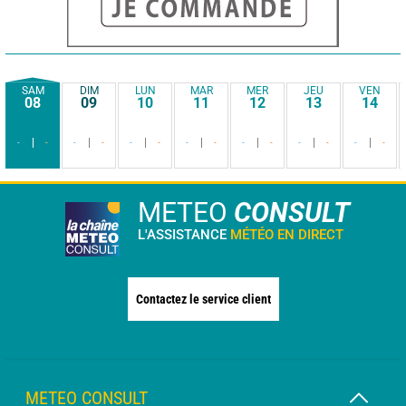
SAM
DIM
LUN
MAR
MER
JEU
VEN
08
09
10
11
12
13
14
-
-
-
-
-
-
-
-
-
-
-
-
-
-
METEO
CONSULT
L'ASSISTANCE
MÉTÉO EN DIRECT
Contactez le service client
METEO CONSULT