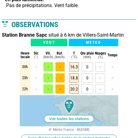
 Pas de précipitations. Vent faible.
OBSERVATIONS
Station Branne Sapc
situé à 6 km de Villers-Saint-Martin
VENT
METEO
Heure
Dir.
Vit.
Raf.
T
Qte pluie
Nuages
Temps
locale
(°)
(km/h)
(km/h)
(°C)
(mm)
(%)
00h
-
-
-
16.3
0
-
-
23h
-
-
-
18.8
0
-
-
22h
-
-
-
20.2
0
-
-
Voir toutes les stations
Météo France - RADOME