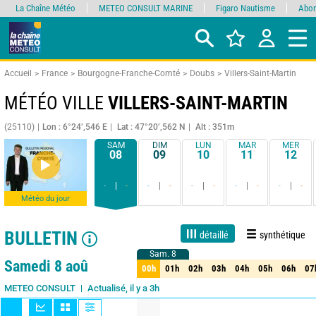
La Chaîne Météo
METEO CONSULT MARINE
Figaro Nautisme
Abon
Accueil
France
Bourgogne-Franche-Comté
Doubs
Villers-Saint-Martin
MÉTÉO VILLE
VILLERS-SAINT-MARTIN
(25110)
Lon : 6°24’,546 E
Lat : 47°20’,562 N
Alt : 351m
SAM
DIM
LUN
MAR
MER
08
09
10
11
12
-
-
-
-
-
-
-
-
-
-
Météo du jour
BULLETIN
détaillé
synthétique
Sam. 8
Sam. 8
Live
1 jour
3 jours
7 jours
15 jours
90%
Fiabilité
Samedi 8 aoû
00h
01h
02h
03h
04h
05h
06h
07
00h
01h
02h
03h
04h
05h
06h
07
Actualisé, il y a 3h
METEO CONSULT