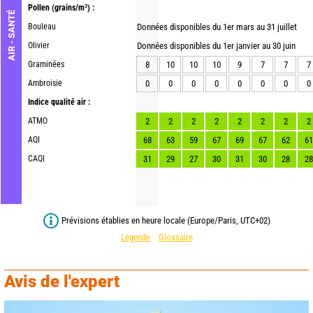
Pollen
(grains/m³) :
AIR - SANTÉ
Bouleau
Données disponibles du 1er mars au 31 juillet
Olivier
Données disponibles du 1er janvier au 30 juin
Graminées
8
10
10
10
9
7
7
7
Ambroisie
0
0
0
0
0
0
0
0
Indice qualité air :
ATMO
2
2
2
2
2
2
2
2
AQI
68
63
59
67
69
67
62
61
CAQI
31
29
27
30
31
30
28
28
Prévisions établies en heure locale (Europe/Paris, UTC+02)
Légende
Glossaire
Avis de l'expert