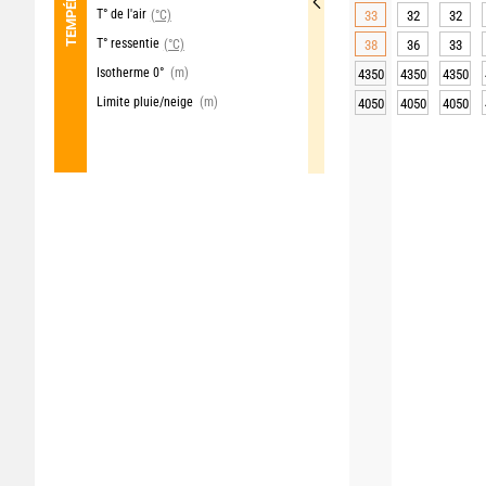
T° de l'air
(°C)
33
32
32
T° ressentie
(°C)
38
36
33
Isotherme 0°
(m)
4350
4350
4350
Limite pluie/neige
(m)
4050
4050
4050