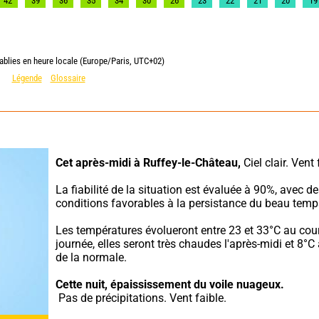
42
39
36
35
34
30
26
23
22
21
20
19
ablies en heure locale (Europe/Paris, UTC+02)
Légende
Glossaire
Cet après-midi à Ruffey-le-Château,
 Ciel clair. Vent 
La fiabilité de la situation est évaluée à 90%, avec de
conditions favorables à la persistance du beau temp
Les températures évolueront entre 23 et 33°C au cour
journée, elles seront très chaudes l'après-midi et 8°C
de la normale.
Cette nuit,
épaississement du voile nuageux.
 Pas de précipitations. Vent faible.