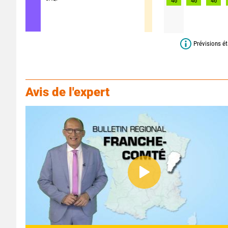
46
46
46
Prévisions ét
Avis de l'expert