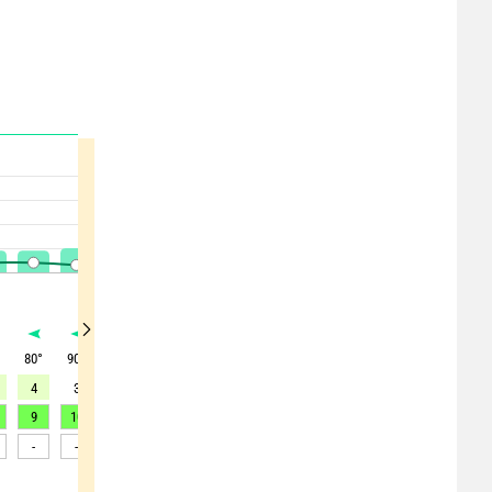
°
80
°
90
°
245
°
275
°
275
°
300
°
345
°
50
°
130
°
4
3
2
12
12
9
5
5
4
9
10
12
34
36
34
27
28
26
-
-
-
-
-
-
>65
>60
-