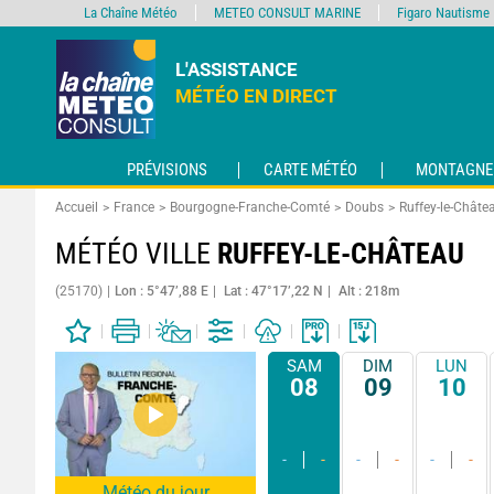
La Chaîne Météo
METEO CONSULT MARINE
Figaro Nautisme
L'ASSISTANCE
MÉTÉO EN DIRECT
PRÉVISIONS
CARTE MÉTÉO
MONTAGNE
Accueil
France
Bourgogne-Franche-Comté
Doubs
Ruffey-le-Châte
MÉTÉO VILLE
RUFFEY-LE-CHÂTEAU
(25170)
Lon : 5°47’,88 E
Lat : 47°17’,22 N
Alt : 218m
SAM
DIM
LUN
08
09
10
-
-
-
-
-
-
Météo du jour