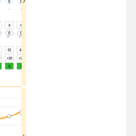
0
0
0
0
0
0
0
0
0
-
-
-
-
-
0
0
0
0
30
30
45
45
0
0
0
0
0
0
0
40
40
10
52
44
36
34
33
36
39
38
31
0
>20
>20
>20
>20
>20
>20
>20
>20
>20
0
1
3
4
5
5
6
5
5