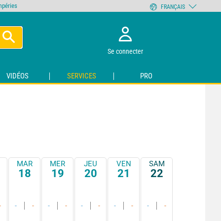
empéries
FRANÇAIS
Se connecter
VIDÉOS
SERVICES
PRO
MAR
MER
JEU
VEN
SAM
18
19
20
21
22
-
-
-
-
-
-
-
-
-
-
-