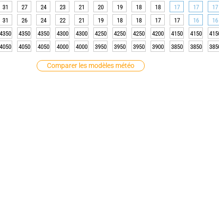
31
27
24
23
21
20
19
18
18
17
17
17
31
26
24
22
21
19
18
18
17
17
16
16
4350
4350
4350
4300
4300
4250
4250
4250
4200
4150
4150
415
4050
4050
4050
4000
4000
3950
3950
3950
3900
3850
3850
385
Comparer les modèles météo