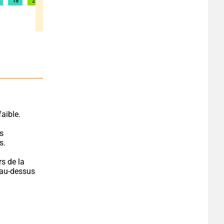
18
28
32
36
37
35
38
40
40
faible.
s 
s.
s de la 
 au-dessus 