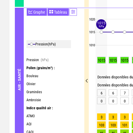
Graphe
Tableau
1020
1015
hPa
1015
Pression
(hPa)
1010
Pression
(hPa)
1015
1015
1015
Pollen
(grains/m³) :
AIR - SANTÉ
Bouleau
Données disponibles du 
Olivier
Données disponibles du 
Graminées
6
6
7
Ambroisie
0
0
0
Indice qualité air :
ATMO
3
3
3
AQI
103
103
101
CAQI