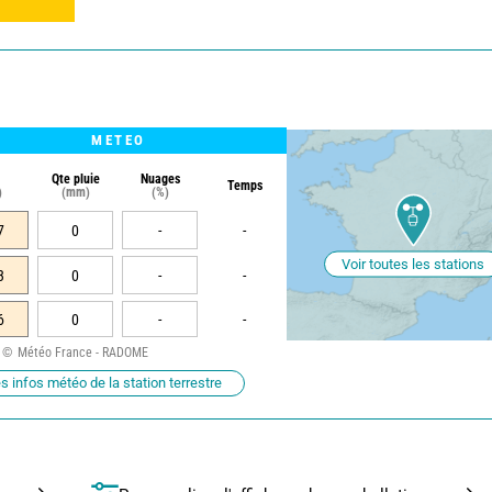
METEO
Qte pluie
Nuages
Temps
)
(mm)
(%)
7
0
-
-
Voir toutes les stations
3
0
-
-
6
0
-
-
Météo France - RADOME
s infos météo de la station terrestre