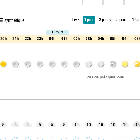
Live
1 jour
3 jours
7 jours
15 j
synthétique
Dim. 9
Dim. 9
20h
21h
22h
23h
00h
01h
02h
03h
04h
05h
06h
07
20h
21h
22h
23h
00h
01h
02h
03h
04h
05h
06h
07
5
5
5
5
5
5
10
10
10
10
10
15