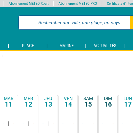
Abonnement METEO Xpert
Abonnement METEO PRO
Certificats d'int
PLAGE
MARINE
ACTUALITÉS
au
MAR
MER
JEU
VEN
SAM
DIM
LUN
11
12
13
14
15
16
17
-
-
-
-
-
-
-
-
-
-
-
-
-