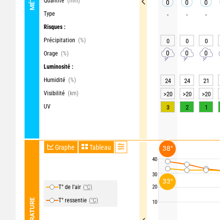
Quantité
(mm)
0
0
0
Type
-
-
-
Risques :
Précipitation
(%)
0
0
0
0
0
0
Orage
(%)
Luminosité :
Humidité
(%)
24
24
21
Visibilité
(km)
>20
>20
>20
UV
3
2
1
Graphe
Tableau
38°
40
30
33°
T° de l'air
(°C)
20
T° ressentie
(°C)
TEMPÉRATURE
10