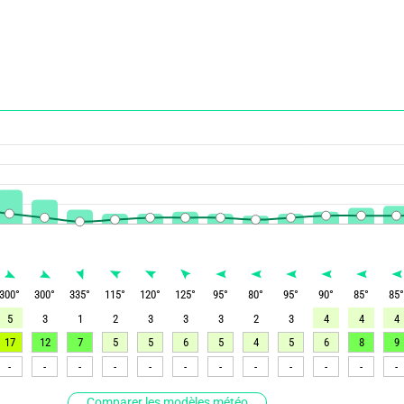
300
°
300
°
335
°
115
°
120
°
125
°
95
°
80
°
95
°
90
°
85
°
85
5
3
1
2
3
3
3
2
3
4
4
4
17
12
7
5
5
6
5
4
5
6
8
9
-
-
-
-
-
-
-
-
-
-
-
-
Comparer les modèles météo