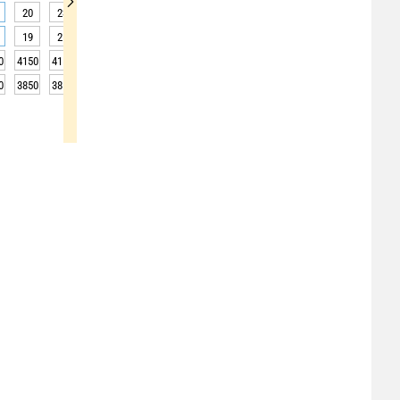
20
23
27
29
29
28
28
30
32
19
25
30
30
30
28
30
32
35
0
4150
4150
4100
4000
3950
4000
4000
4050
4150
0
3850
3850
3800
3700
3650
3700
3700
3750
3850