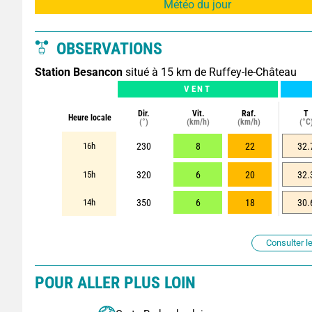
Météo du jour
OBSERVATIONS
Station Besancon
situé à 15 km de Ruffey-le-Château
VENT
Dir.
Vit.
Raf.
T
Heure locale
(°)
(km/h)
(km/h)
(°C
16h
230
8
22
32.
15h
320
6
20
32.
14h
350
6
18
30.
Consulter le
POUR ALLER PLUS LOIN