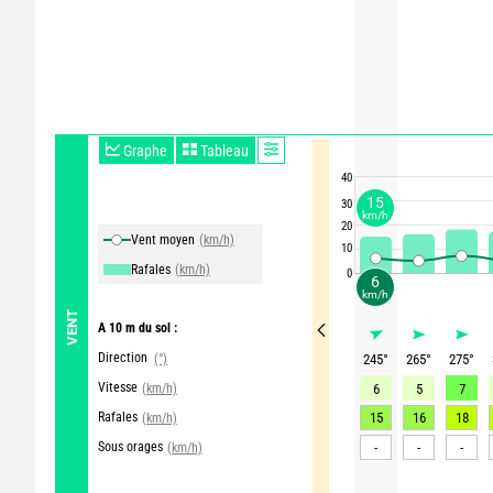
Graphe
Tableau
40
15
30
km/h
20
Vent moyen
(km/h)
10
Rafales
(km/h)
0
6
km/h
VENT
A 10 m du sol :
Direction
(°)
245
°
265
°
275
°
Vitesse
(km/h)
6
5
7
Rafales
15
16
18
(km/h)
Sous orages
-
-
-
(km/h)