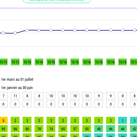
1015
1015
1016
1016
1016
1016
1016
1016
1016
1016
1016
101
1er mars au 31 juillet
1er janvier au 30 juin
7
11
8
8
10
10
10
10
9
9
8
8
0
0
0
0
0
0
0
0
0
0
0
0
3
2
2
2
2
2
2
2
2
2
1
1
93
86
80
78
74
65
57
50
48
46
44
42