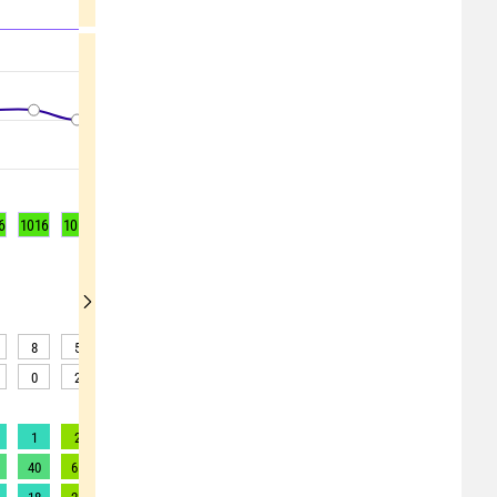
6
1016
1015
1016
1016
1017
1017
1017
1016
1015
8
5
5
4
5
6
6
5
4
0
2
1
0
0
0
1
0
0
1
2
2
2
2
2
2
2
2
40
61
70
79
80
78
83
88
88