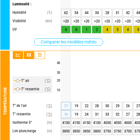
Luminosité :
Humidité
(%)
62
54
44
34
28
31
42
44
Visibilité
(km)
>20
>20
>20
>20
>20
>20
>20
>2
UV
0
0
1
2
4
5
4
5
Comparer les modèles météo
40
30
T° air
(°C)
20
T° ressentie
(°C)
TEMPÉRATURE
10
T° de l'air
17
19
22
28
30
29
26
27
(°C)
T° ressentie
16
19
24
31
33
32
27
28
(°C)
Isotherme 0°
(m)
4150
4150
4150
4100
4050
4050
4000
405
Lim pluie/neige
(m)
3850
3850
3850
3800
3750
3750
3700
375