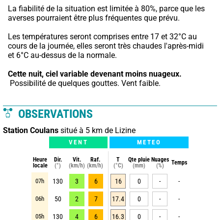
La fiabilité de la situation est limitée à 80%, parce que les 
averses pourraient être plus fréquentes que prévu.
Les températures seront comprises entre 17 et 32°C au 
cours de la journée, elles seront très chaudes l'après-midi 
et 6°C au-dessus de la normale.
Cette nuit,
ciel variable devenant moins nuageux.
 Possibilité de quelques gouttes. Vent faible.
OBSERVATIONS
Station Coulans
situé à 5 km de Lizine
VENT
METEO
Heure
Dir.
Vit.
Raf.
T
Qte pluie
Nuages
Temps
locale
(°)
(km/h)
(km/h)
(°C)
(mm)
(%)
07h
130
3
6
16
0
-
-
06h
50
2
7
17.4
0
-
-
05h
130
4
6
16.3
0
-
-