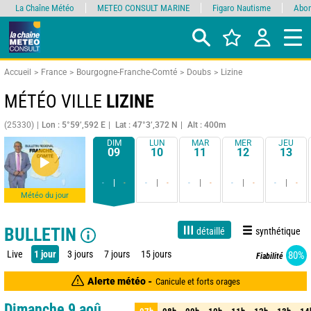
La Chaîne Météo
METEO CONSULT MARINE
Figaro Nautisme
Abon
Accueil
France
Bourgogne-Franche-Comté
Doubs
Lizine
MÉTÉO VILLE
LIZINE
(25330)
Lon : 5°59’,592 E
Lat : 47°3’,372 N
Alt : 400m
DIM
LUN
MAR
MER
JEU
09
10
11
12
13
-
-
-
-
-
-
-
-
-
-
Météo du jour
BULLETIN
détaillé
synthétique
Live
1 jour
3 jours
7 jours
15 jours
80%
Fiabilité
Alerte météo -
Canicule et forts orages
Dimanche 9 aoû