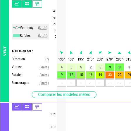
40
30
20
Vent moy
(km/h)
10
Rafales
(km/h)
0
VENT
A 10 m du sol :
Direction
135
°
160
°
195
°
210
°
250
°
270
°
285
°
315
(°)
Vitesse
4
5
5
2
6
9
8
3
(km/h)
9
12
15
16
19
33
29
29
Rafales
(km/h)
-
-
-
-
-
-
-
-
Sous orages
(km/h)
Comparer les modèles météo
1020
1015