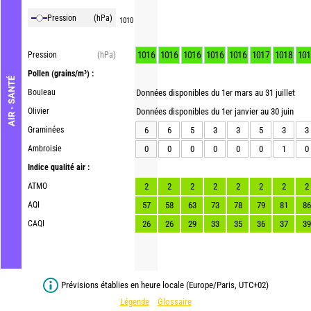
Pression
(hPa)
1010
1016
1016
1016
1016
1016
1017
1018
101
Pression
(hPa)
Pollen
(grains/m³) :
AIR - SANTÉ
Bouleau
Données disponibles du 1er mars au 31 juillet
Olivier
Données disponibles du 1er janvier au 30 juin
Graminées
6
6
5
3
3
5
3
3
Ambroisie
0
0
0
0
0
0
1
0
Indice qualité air :
ATMO
2
2
2
2
2
2
2
2
AQI
57
58
63
73
78
79
81
86
CAQI
26
26
29
33
35
36
37
39
Prévisions établies en heure locale (Europe/Paris, UTC+02)
Légende
Glossaire