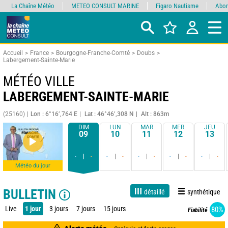
La Chaîne Météo
METEO CONSULT MARINE
Figaro Nautisme
Abon
Accueil
France
Bourgogne-Franche-Comté
Doubs
Labergement-Sainte-Marie
MÉTÉO VILLE
LABERGEMENT-SAINTE-MARIE
(25160)
Lon : 6°16’,764 E
Lat : 46°46’,308 N
Alt : 863m
DIM
LUN
MAR
MER
JEU
09
10
11
12
13
-
-
-
-
-
-
-
-
-
-
Météo du jour
BULLETIN
détaillé
synthétique
Live
1 jour
3 jours
7 jours
15 jours
80%
Fiabilité