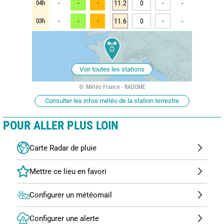
04h
-
-
-
11.2
0
-
-
03h
-
-
-
11.6
0
-
-
Voir toutes les stations
Météo France - RADOME
Consulter les infos météo de la station terrestre
POUR ALLER PLUS LOIN
Carte Radar de pluie
Configurer un météomail
Configurer une alerte