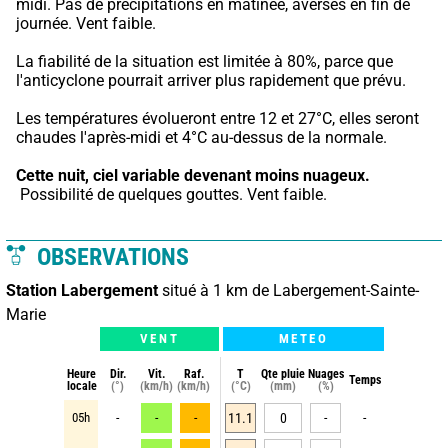
midi. Pas de précipitations en matinée, averses en fin de 
journée. Vent faible.
La fiabilité de la situation est limitée à 80%, parce que 
l'anticyclone pourrait arriver plus rapidement que prévu.
Les températures évolueront entre 12 et 27°C, elles seront 
chaudes l'après-midi et 4°C au-dessus de la normale.
Cette nuit,
ciel variable devenant moins nuageux.
 Possibilité de quelques gouttes. Vent faible.
OBSERVATIONS
Station Labergement
situé à 1 km de Labergement-Sainte-
Marie
VENT
METEO
Heure
Dir.
Vit.
Raf.
T
Qte pluie
Nuages
Temps
locale
(°)
(km/h)
(km/h)
(°C)
(mm)
(%)
05h
-
-
-
11.1
0
-
-