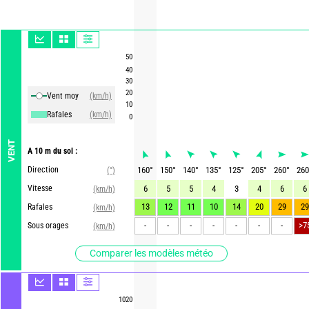
50
40
30
20
Vent moy
(km/h)
10
Rafales
(km/h)
0
VENT
A 10 m du sol :
Direction
160
°
150
°
140
°
135
°
125
°
205
°
260
°
260
(°)
Vitesse
6
5
5
4
3
4
6
6
(km/h)
13
12
11
10
14
20
29
29
Rafales
(km/h)
-
-
-
-
-
-
-
>7
Sous orages
(km/h)
Comparer les modèles météo
1020