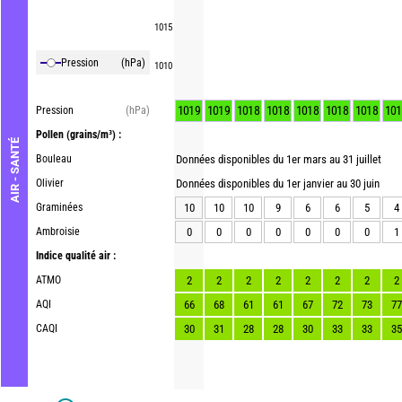
1015
Pression
(hPa)
1010
1019
1019
1018
1018
1018
1018
1018
101
Pression
(hPa)
Pollen
(grains/m³) :
AIR - SANTÉ
Bouleau
Données disponibles du 1er mars au 31 juillet
Olivier
Données disponibles du 1er janvier au 30 juin
Graminées
10
10
10
9
6
6
5
4
Ambroisie
0
0
0
0
0
0
0
1
Indice qualité air :
ATMO
2
2
2
2
2
2
2
2
AQI
66
68
61
61
67
72
73
77
CAQI
30
31
28
28
30
33
33
35