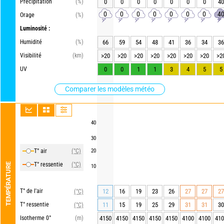
Précipitation
(%)
0
0
0
0
0
0
0
40
0
0
0
0
0
0
0
4
Orage
(%)
Luminosité :
Humidité
(%)
66
59
54
48
41
36
34
36
Visibilité
(km)
>20
>20
>20
>20
>20
>20
>20
>2
UV
0
0
1
1
3
4
5
5
Comparer les modèles météo
40
30
T° air
(°C)
20
T° ressentie
(°C)
TEMPÉRATURE
10
T° de l'air
12
16
19
23
26
27
27
27
(°C)
T° ressentie
11
15
19
25
29
31
31
30
(°C)
Isotherme 0°
(m)
4150
4150
4150
4150
4150
4100
4100
410