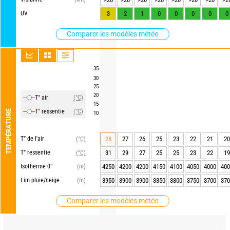
UV
3
2
1
0
0
0
0
0
Comparer les modèles météo
35
30
25
20
T° air
(°C)
15
T° ressentie
(°C)
TEMPÉRATURE
10
T° de l'air
28
27
26
25
23
22
21
20
(°C)
T° ressentie
31
29
27
25
25
23
22
19
(°C)
Isotherme 0°
(m)
4250
4200
4200
4150
4100
4050
4000
400
Lim pluie/neige
(m)
3950
3900
3900
3850
3800
3750
3700
370
Comparer les modèles météo