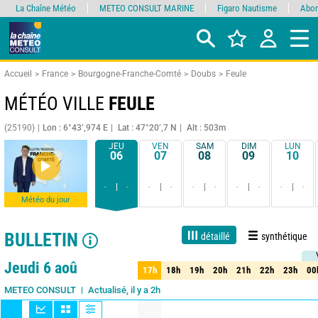
La Chaîne Météo
METEO CONSULT MARINE
Figaro Nautisme
Abon
Accueil
France
Bourgogne-Franche-Comté
Doubs
Feule
MÉTÉO VILLE
FEULE
(25190)
Lon : 6°43’,974 E
Lat : 47°20’,7 N
Alt : 503m
JEU
VEN
SAM
DIM
LUN
06
07
08
09
10
-
-
-
-
-
-
-
-
-
-
Météo du jour
BULLETIN
détaillé
synthétique
Live
1 jour
3 jours
7 jours
15 jours
90%
Fiabilité
Jeudi 6 aoû
17h
18h
19h
20h
21h
22h
23h
00
17h
18h
19h
20h
21h
22h
23h
00
Actualisé, il y a 2h
METEO CONSULT