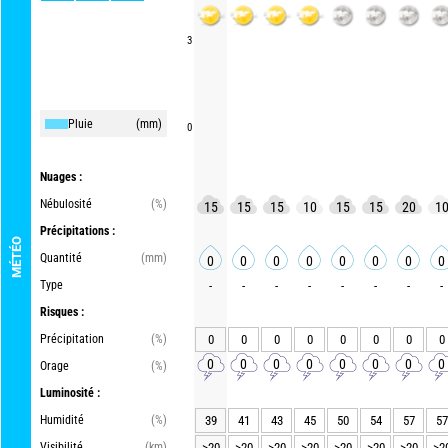
3
Pluie
(mm)
0
Nuages :
Nébulosité
(%)
15
15
15
10
15
15
20
1
Précipitations :
MÉTÉO
Quantité
(mm)
0
0
0
0
0
0
0
0
Type
-
-
-
-
-
-
-
-
Risques :
Précipitation
(%)
0
0
0
0
0
0
0
0
0
0
0
0
0
0
0
0
Orage
(%)
Luminosité :
Humidité
(%)
39
41
43
45
50
54
57
57
Visibilité
(km)
>20
>20
>20
>20
>20
>20
>20
>2