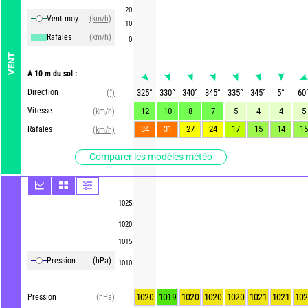
20
Vent moy
(km/h)
10
Rafales
(km/h)
0
VENT
A 10 m du sol :
Direction
325
°
330
°
340
°
345
°
335
°
345
°
5
°
60
(°)
Vitesse
12
10
8
7
5
4
4
5
(km/h)
34
31
27
24
17
15
14
15
Rafales
(km/h)
Comparer les modèles météo
1025
1020
1015
Pression
(hPa)
1010
1020
1019
1020
1020
1020
1021
1021
102
Pression
(hPa)