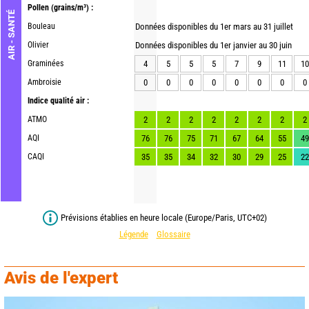
Pollen
(grains/m³) :
AIR - SANTÉ
Bouleau
Données disponibles du 1er mars au 31 juillet
Olivier
Données disponibles du 1er janvier au 30 juin
Graminées
4
5
5
5
7
9
11
10
Ambroisie
0
0
0
0
0
0
0
0
Indice qualité air :
ATMO
2
2
2
2
2
2
2
2
AQI
76
76
75
71
67
64
55
49
CAQI
35
35
34
32
30
29
25
22
Prévisions établies en heure locale (Europe/Paris, UTC+02)
Légende
Glossaire
Avis de l'expert