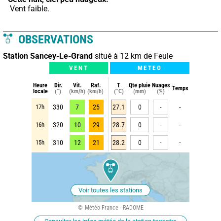
 Vent faible.
OBSERVATIONS
Station Sancey-Le-Grand
situé à 12 km de Feule
VENT
METEO
Heure
Dir.
Vit.
Raf.
T
Qte pluie
Nuages
Temps
locale
(°)
(km/h)
(km/h)
(°C)
(mm)
(%)
17h
330
7
25
27.1
0
-
-
16h
320
10
29
28.7
0
-
-
15h
310
12
21
28.2
0
-
-
Voir toutes les stations
Météo France - RADOME