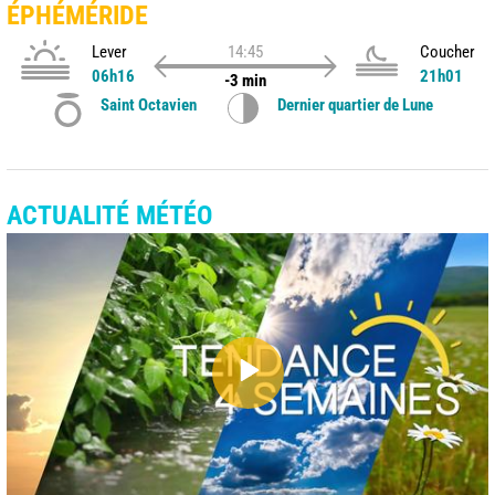
ÉPHÉMÉRIDE
Lever
14:45
Coucher
06h16
21h01
-3 min
Saint Octavien
Dernier quartier de Lune
ACTUALITÉ MÉTÉO