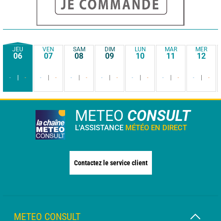
JEU
VEN
SAM
DIM
LUN
MAR
MER
06
07
08
09
10
11
12
-
-
-
-
-
-
-
-
-
-
-
-
-
-
METEO
CONSULT
L'ASSISTANCE
MÉTÉO EN DIRECT
Contactez le service client
METEO CONSULT