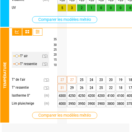
UV
5
3
2
1
0
0
0
0
Comparer les modèles météo
35
30
25
20
T° air
(°C)
15
T° ressentie
(°C)
TEMPÉRATURE
10
T° de l'air
27
27
25
24
23
20
19
18
(°C)
T° ressentie
31
29
26
24
25
22
18
17
(°C)
Isotherme 0°
(m)
4300
4250
4250
4200
4200
4100
4100
405
Lim pluie/neige
(m)
4000
3950
3950
3900
3900
3800
3800
375
Comparer les modèles météo