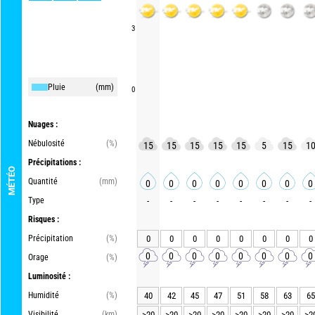
3
Pluie
(mm)
0
Nuages :
Nébulosité
(%)
15
15
15
15
15
5
15
1
Précipitations :
MÉTÉO
Quantité
(mm)
0
0
0
0
0
0
0
0
Type
-
-
-
-
-
-
-
-
Risques :
Précipitation
(%)
0
0
0
0
0
0
0
0
0
0
0
0
0
0
0
0
Orage
(%)
Luminosité :
Humidité
(%)
40
42
45
47
51
58
63
65
Visibilité
(km)
>20
>20
>20
>20
>20
>20
>20
>2