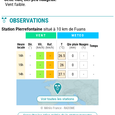
 Vent faible.
OBSERVATIONS
Station Pierrefontaine
situé à 10 km de Fuans
VENT
METEO
Heure
Dir.
Vit.
Raf.
T
Qte pluie
Nuages
Temps
locale
(°)
(km/h)
(km/h)
(°C)
(mm)
(%)
16h
-
-
-
26.5
0
-
-
15h
-
-
-
26
0
-
-
14h
-
-
-
27.1
0
-
-
Voir toutes les stations
Météo France - RADOME