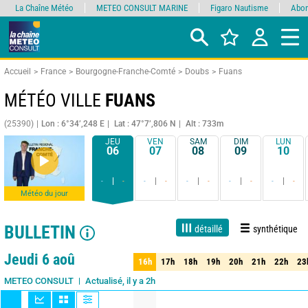
La Chaîne Météo
METEO CONSULT MARINE
Figaro Nautisme
Abon
Accueil
France
Bourgogne-Franche-Comté
Doubs
Fuans
MÉTÉO VILLE
FUANS
(25390)
Lon : 6°34’,248 E
Lat : 47°7’,806 N
Alt : 733m
JEU
VEN
SAM
DIM
LUN
06
07
08
09
10
-
-
-
-
-
-
-
-
-
-
Météo du jour
BULLETIN
détaillé
synthétique
Live
1 jour
3 jours
7 jours
15 jours
90%
Fiabilité
Jeudi 6 aoû
16h
17h
18h
19h
20h
21h
22h
23
16h
17h
18h
19h
20h
21h
22h
23
Actualisé, il y a 2h
METEO CONSULT