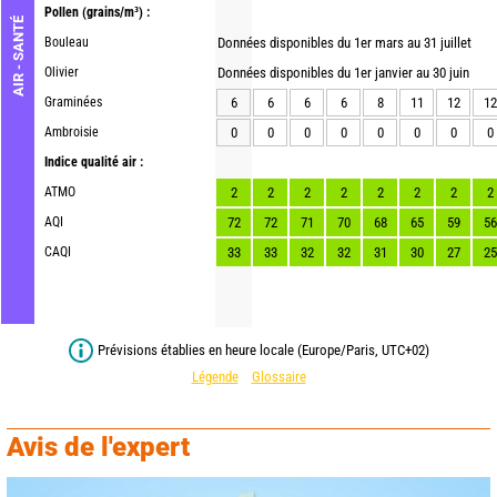
Pollen
(grains/m³) :
AIR - SANTÉ
Bouleau
Données disponibles du 1er mars au 31 juillet
Olivier
Données disponibles du 1er janvier au 30 juin
Graminées
6
6
6
6
8
11
12
12
Ambroisie
0
0
0
0
0
0
0
0
Indice qualité air :
ATMO
2
2
2
2
2
2
2
2
AQI
72
72
71
70
68
65
59
56
CAQI
33
33
32
32
31
30
27
25
Prévisions établies en heure locale (Europe/Paris, UTC+02)
Légende
Glossaire
Avis de l'expert