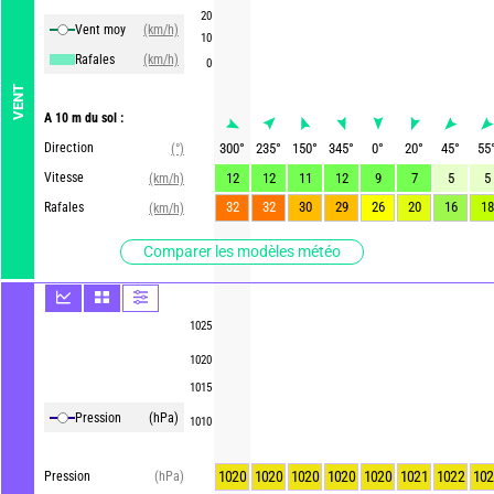
20
Vent moy
(km/h)
10
Rafales
(km/h)
0
VENT
A 10 m du sol :
Direction
300
°
235
°
150
°
345
°
0
°
20
°
45
°
55
(°)
Vitesse
12
12
11
12
9
7
5
5
(km/h)
32
32
30
29
26
20
16
18
Rafales
(km/h)
Comparer les modèles météo
1025
1020
1015
Pression
(hPa)
1010
1020
1020
1020
1020
1020
1021
1022
102
Pression
(hPa)