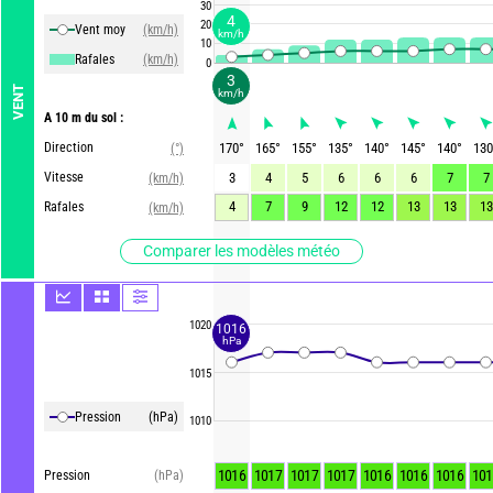
30
4
20
Vent moy
(km/h)
km/h
10
Rafales
(km/h)
0
3
VENT
km/h
A 10 m du sol :
Direction
170
°
165
°
155
°
135
°
140
°
145
°
140
°
130
(°)
Vitesse
3
4
5
6
6
6
7
7
(km/h)
4
7
9
12
12
13
13
13
Rafales
(km/h)
Comparer les modèles météo
1020
1016
hPa
1015
Pression
(hPa)
1010
1016
1017
1017
1017
1016
1016
1016
101
Pression
(hPa)