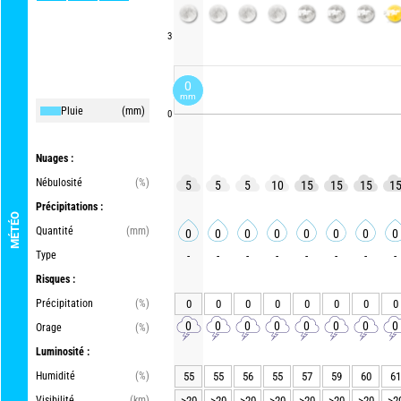
3
0
mm
Pluie
(mm)
0
Nuages :
Nébulosité
(%)
5
5
5
10
15
15
15
1
Précipitations :
MÉTÉO
Quantité
(mm)
0
0
0
0
0
0
0
0
Type
-
-
-
-
-
-
-
-
Risques :
Précipitation
(%)
0
0
0
0
0
0
0
0
0
0
0
0
0
0
0
0
Orage
(%)
Luminosité :
Humidité
(%)
55
55
56
55
57
59
60
61
Visibilité
(km)
>20
>20
>20
>20
>20
>20
>20
>2