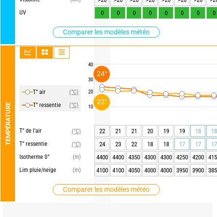
UV
0
0
0
0
0
0
0
0
Comparer les modèles météo
40
24°
30
T° air
(°C)
20
22°
T° ressentie
(°C)
TEMPÉRATURE
10
T° de l'air
22
21
21
20
19
19
18
18
(°C)
T° ressentie
24
23
22
18
18
17
17
17
(°C)
Isotherme 0°
(m)
4400
4400
4350
4300
4300
4250
4200
415
Lim pluie/neige
(m)
4100
4100
4050
4000
4000
3950
3900
385
Comparer les modèles météo