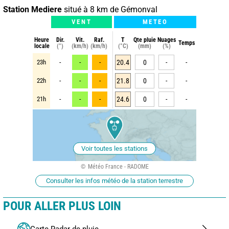
Station Mediere
situé à 8 km de Gémonval
VENT
METEO
Heure
Dir.
Vit.
Raf.
T
Qte pluie
Nuages
Temps
locale
(°)
(km/h)
(km/h)
(°C)
(mm)
(%)
23h
-
-
-
20.4
0
-
-
22h
-
-
-
21.8
0
-
-
21h
-
-
-
24.6
0
-
-
Voir toutes les stations
Météo France - RADOME
Consulter les infos météo de la station terrestre
POUR ALLER PLUS LOIN
Carte Radar de pluie