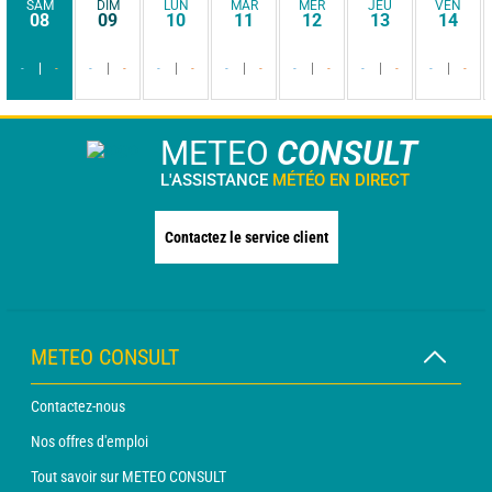
SAM
DIM
LUN
MAR
MER
JEU
VEN
08
09
10
11
12
13
14
-
-
-
-
-
-
-
-
-
-
-
-
-
-
METEO
CONSULT
L'ASSISTANCE
MÉTÉO EN DIRECT
Contactez le service client
METEO CONSULT
Contactez-nous
Nos offres d'emploi
Tout savoir sur METEO CONSULT