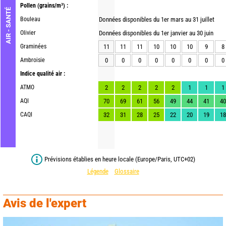
Pollen
(grains/m³) :
AIR - SANTÉ
Bouleau
Données disponibles du 1er mars au 31 juillet
Olivier
Données disponibles du 1er janvier au 30 juin
Graminées
11
11
11
10
10
10
9
8
Ambroisie
0
0
0
0
0
0
0
0
Indice qualité air :
ATMO
2
2
2
2
2
1
1
1
AQI
70
69
61
56
49
44
41
40
CAQI
32
31
28
25
22
20
19
18
Prévisions établies en heure locale (Europe/Paris, UTC+02)
Légende
Glossaire
Avis de l'expert