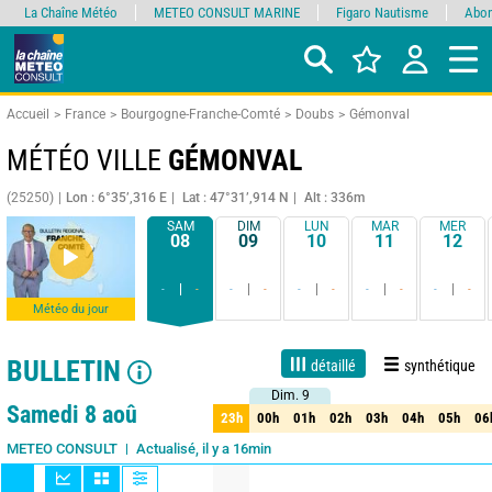
La Chaîne Météo
METEO CONSULT MARINE
Figaro Nautisme
Abon
Accueil
France
Bourgogne-Franche-Comté
Doubs
Gémonval
MÉTÉO VILLE
GÉMONVAL
(25250)
Lon : 6°35’,316 E
Lat : 47°31’,914 N
Alt : 336m
SAM
DIM
LUN
MAR
MER
08
09
10
11
12
-
-
-
-
-
-
-
-
-
-
Météo du jour
BULLETIN
détaillé
synthétique
Dim. 9
Dim. 9
Live
1 jour
3 jours
7 jours
15 jours
90%
Fiabilité
Samedi 8 aoû
23h
00h
01h
02h
03h
04h
05h
06
23h
00h
01h
02h
03h
04h
05h
06
Actualisé, il y a 16min
METEO CONSULT