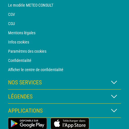
Le modèle METEO CONSULT
CGV
CGU
Mentions légales
Infos cookies
Paramètres des cookies
Confidentialité
Afficher le centre de confidentialité
NOS SERVICES
Abonnement METEO Xpert
LÉGENDES
Abonnement METEO PRO
Légende des cartes
APPLICATIONS
Consultation avec un prévisionniste
Légende des pictogrammes
Bulletin PRO
Application Météo Terrestre
Glossaire