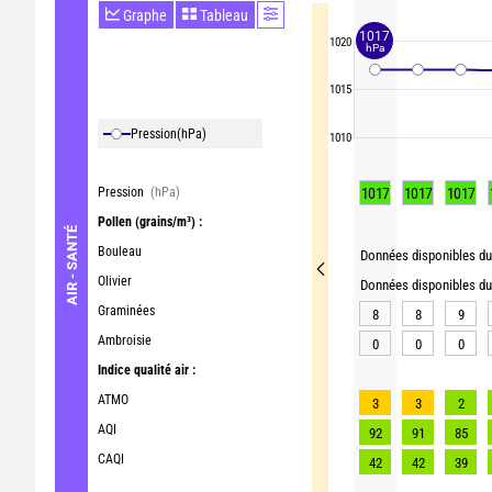
Graphe
Tableau
1017
1020
hPa
1015
Pression
(hPa)
1010
Pression
(hPa)
1017
1017
1017
Pollen
(grains/m³) :
AIR - SANTÉ
Bouleau
Données disponibles du 
Olivier
Données disponibles du 
Graminées
8
8
9
Ambroisie
0
0
0
Indice qualité air :
ATMO
3
3
2
AQI
92
91
85
CAQI
42
42
39