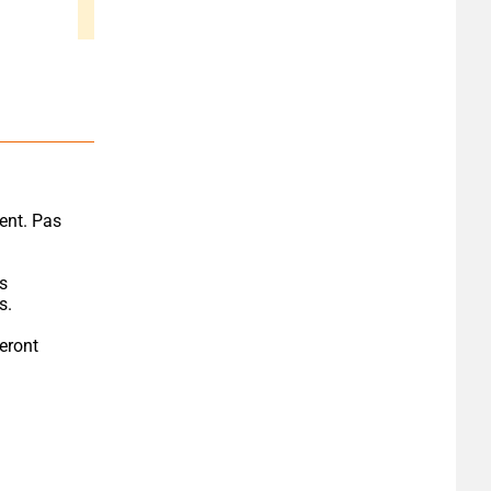
ent. Pas 
s 
s.
eront 
.