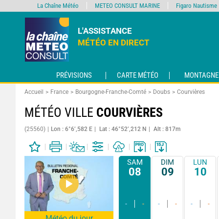
La Chaîne Météo
METEO CONSULT MARINE
Figaro Nautisme
L'ASSISTANCE
MÉTÉO EN DIRECT
PRÉVISIONS
CARTE MÉTÉO
MONTAGNE
Accueil
France
Bourgogne-Franche-Comté
Doubs
Courvières
MÉTÉO VILLE
COURVIÈRES
(25560)
Lon : 6°6’,582 E
Lat : 46°52’,212 N
Alt : 817m
SAM
DIM
LUN
08
09
10
-
-
-
-
-
-
Météo du jour