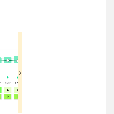
°
150
°
170
°
245
°
275
°
280
°
275
°
240
°
195
°
215
°
6
5
6
14
14
9
4
6
10
14
16
24
37
42
37
34
34
30