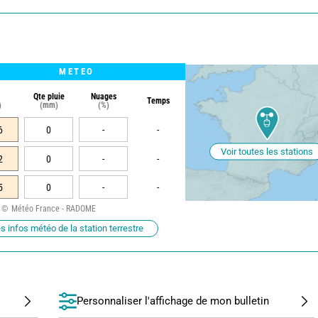
METEO
Qte pluie
Nuages
Temps
)
(mm)
(%)
6
0
-
-
Voir toutes les stations
2
0
-
-
5
0
-
-
Météo France - RADOME
s infos météo de la station terrestre
Personnaliser l'affichage de mon bulletin