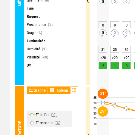
Quantité
(mm)
0
0
0
Type
-
-
-
Risques :
Précipitation
(%)
0
0
0
0
0
0
Orage
(%)
Luminosité :
Humidité
(%)
31
35
39
Visibilité
(km)
>20
>20
>20
UV
2
1
0
Graphe
Tableau
31°
35
30
25
29°
20
T° de l'air
(°C)
15
T° ressentie
(°C)
TEMPÉRATURE
10