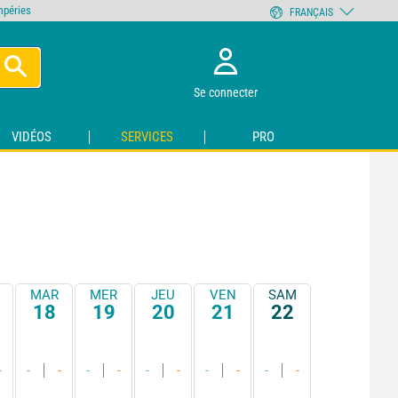
empéries
FRANÇAIS
Se connecter
VIDÉOS
SERVICES
PRO
MAR
MER
JEU
VEN
SAM
18
19
20
21
22
-
-
-
-
-
-
-
-
-
-
-