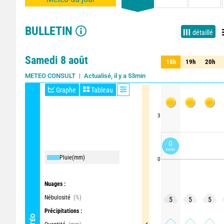
BULLETIN
détaillé
Samedi 8 août
18h
19h
20h
18h
19h
20h
Actualisé, il y a 53min
Mise à jour dans 2h
METEO CONSULT
Graphe
Tableau
3
0
mm
Pluie
(mm)
0
Nuages :
Nébulosité
(%)
5
5
5
Précipitations :
MÉTÉO