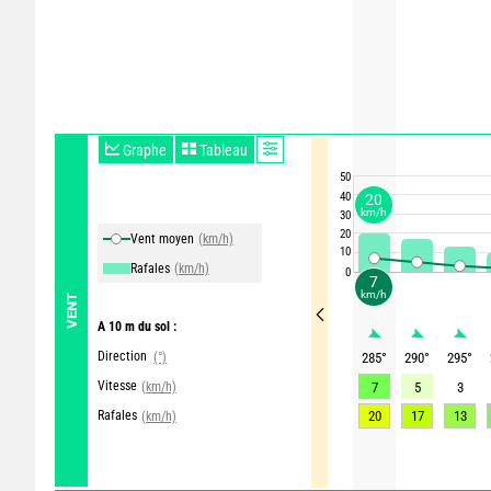
Graphe
Tableau
50
40
20
km/h
30
20
Vent moyen
(km/h)
10
Rafales
(km/h)
0
7
km/h
VENT
A 10 m du sol :
Direction
(°)
285
°
290
°
295
°
Vitesse
(km/h)
7
5
3
Rafales
20
17
13
(km/h)