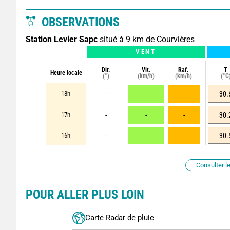
OBSERVATIONS
Station Levier Sapc
situé à 9 km de Courvières
VENT
Dir.
Vit.
Raf.
T
Heure locale
(°)
(km/h)
(km/h)
(°C
18h
-
-
-
30.
17h
-
-
-
30.
16h
-
-
-
30.
Consulter le
POUR ALLER PLUS LOIN
Carte Radar de pluie