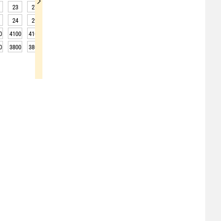
23
27
28
27
27
27
27
28
29
24
29
31
29
28
29
31
31
31
0
4100
4100
4050
4000
4000
4050
4100
4150
4200
0
3800
3800
3750
3700
3700
3750
3800
3850
3900