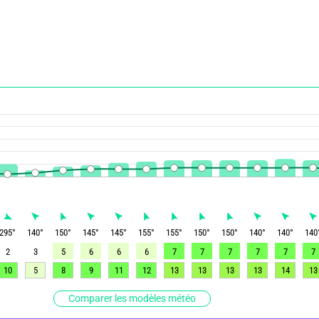
295
°
140
°
150
°
145
°
145
°
155
°
155
°
150
°
150
°
140
°
140
°
140
2
3
5
6
6
6
7
7
7
7
7
7
10
5
8
9
11
12
13
13
13
13
14
13
Comparer les modèles météo