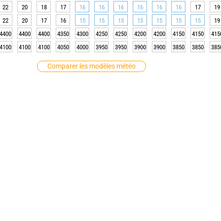
22
20
18
17
16
16
16
16
16
16
17
19
22
20
17
16
15
15
15
15
15
15
15
19
4400
4400
4400
4350
4300
4250
4250
4200
4200
4150
4150
415
4100
4100
4100
4050
4000
3950
3950
3900
3900
3850
3850
385
Comparer les modèles météo