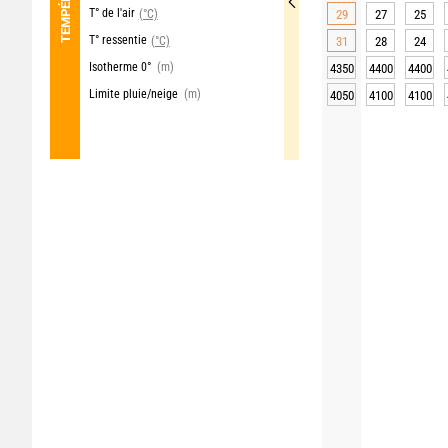
T° de l'air
(°C)
29
27
25
T° ressentie
(°C)
31
28
24
Isotherme 0°
(m)
4350
4400
4400
Limite pluie/neige
(m)
4050
4100
4100