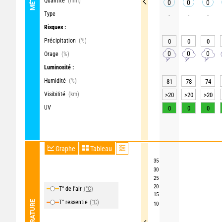
Quantité
(mm)
0
0
0
Type
-
-
-
Risques :
Précipitation
(%)
0
0
0
0
0
0
Orage
(%)
Luminosité :
Humidité
(%)
81
78
74
Visibilité
(km)
>20
>20
>20
UV
0
0
0
Graphe
Tableau
35
30
25
20
T° de l'air
(°C)
15
T° ressentie
(°C)
TEMPÉRATURE
10