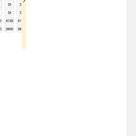
26
24
22
20
19
18
17
17
16
26
23
20
18
17
16
16
15
15
0
4150
4150
4100
4100
4100
4050
4050
4050
4050
0
3850
3850
3800
3800
3800
3750
3750
3750
3750