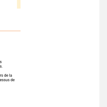
s 
s.
s de la 
essus de 