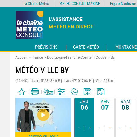
La Chaîne Météo
METEO CONSULT MARINE
Figaro Nautisme
L'ASSISTANCE
MÉTÉO EN DIRECT
PRÉVISIONS
CARTE MÉTÉO
MONTAGNE
Accueil
France
Bourgogne-Franche-Comté
Doubs
By
MÉTÉO VILLE
BY
(25440)
Lon : 5°53’,346 E
Lat : 47°0’,768 N
Alt : 568m
JEU
VEN
SAM
06
07
08
-
-
-
-
-
-
Météo du jour