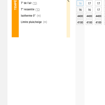
T° de l'air
(°C)
16
17
17
T° ressentie
(°C)
16
16
17
Isotherme 0°
(m)
4400
4400
4400
Limite pluie/neige
(m)
4100
4100
4100