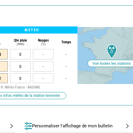
METEO
Qte pluie
Nuages
Temps
)
(mm)
(%)
4
0
-
-
Voir toutes les stations
0
-
-
2
0
-
-
Météo France - RADOME
s infos météo de la station terrestre
Personnaliser l'affichage de mon bulletin