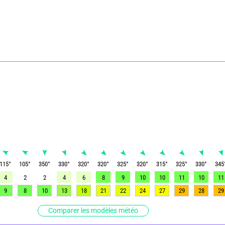
115
°
105
°
350
°
330
°
320
°
320
°
325
°
320
°
315
°
325
°
330
°
345
4
2
2
4
6
8
9
10
10
11
10
11
9
8
10
13
18
21
22
24
27
29
28
29
Comparer les modèles météo