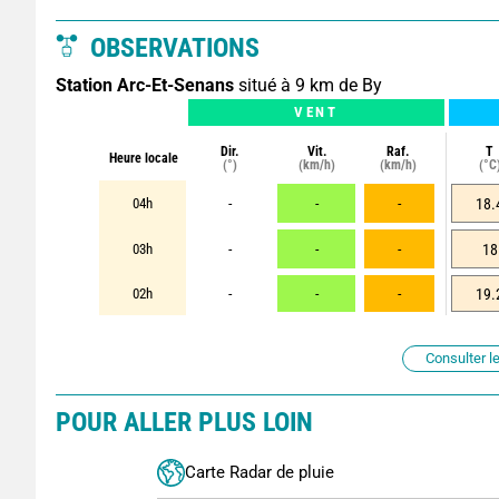
OBSERVATIONS
Station Arc-Et-Senans
situé à 9 km de By
VENT
Dir.
Vit.
Raf.
T
Heure locale
(°)
(km/h)
(km/h)
(°C
04h
-
-
-
18.
03h
-
-
-
18
02h
-
-
-
19.
Consulter le
POUR ALLER PLUS LOIN
Carte Radar de pluie