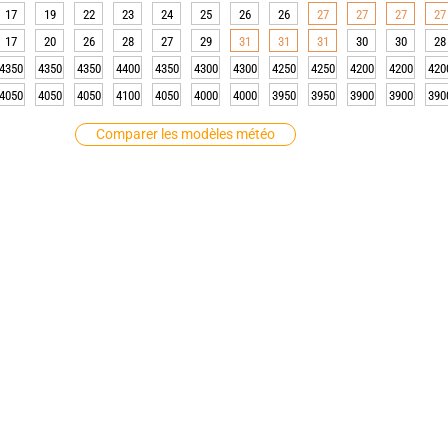
17
19
22
23
24
25
26
26
27
27
27
27
17
20
26
28
27
29
31
31
31
30
30
28
4350
4350
4350
4400
4350
4300
4300
4250
4250
4200
4200
420
4050
4050
4050
4100
4050
4000
4000
3950
3950
3900
3900
390
Comparer les modèles météo