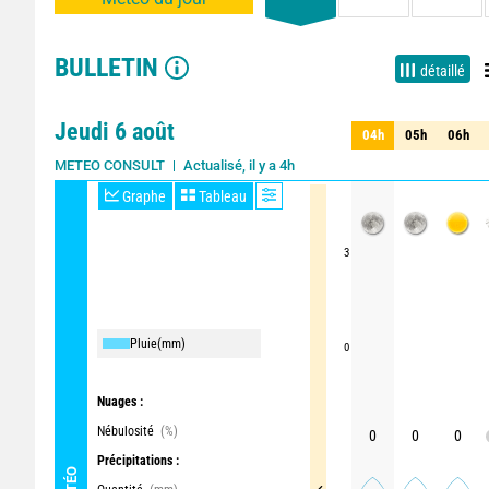
BULLETIN
détaillé
Jeudi 6 août
04h
05h
06h
04h
05h
06h
Actualisé, il y a 4h
METEO CONSULT
Graphe
Tableau
3
Pluie
(mm)
0
Nuages :
Nébulosité
(%)
0
0
0
Précipitations :
MÉTÉO