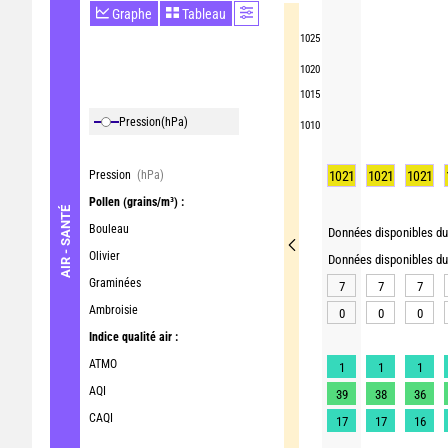
Graphe
Tableau
1025
1020
1015
Pression
(hPa)
1010
Pression
(hPa)
1021
1021
1021
Pollen
(grains/m³) :
AIR - SANTÉ
Bouleau
Données disponibles du 
Olivier
Données disponibles du 
Graminées
7
7
7
Ambroisie
0
0
0
Indice qualité air :
ATMO
1
1
1
AQI
39
38
36
CAQI
17
17
16