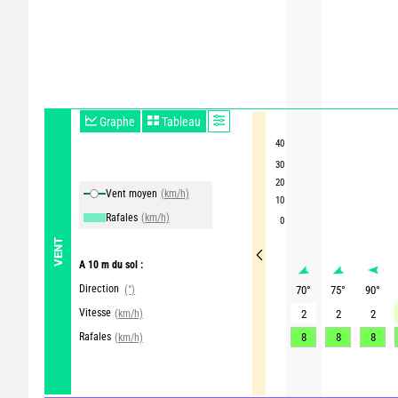
Graphe
Tableau
40
30
20
Vent moyen
(km/h)
10
Rafales
(km/h)
0
VENT
A 10 m du sol :
Direction
(°)
70
°
75
°
90
°
Vitesse
(km/h)
2
2
2
Rafales
8
8
8
(km/h)