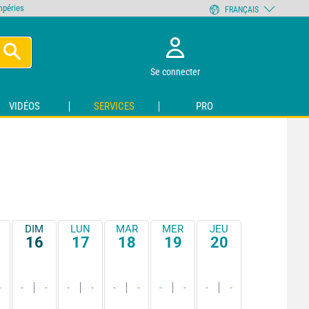
empéries
FRANÇAIS
Se connecter
VIDÉOS
SERVICES
PRO
DIM
LUN
MAR
MER
JEU
16
17
18
19
20
-
-
-
-
-
-
-
-
-
-
-