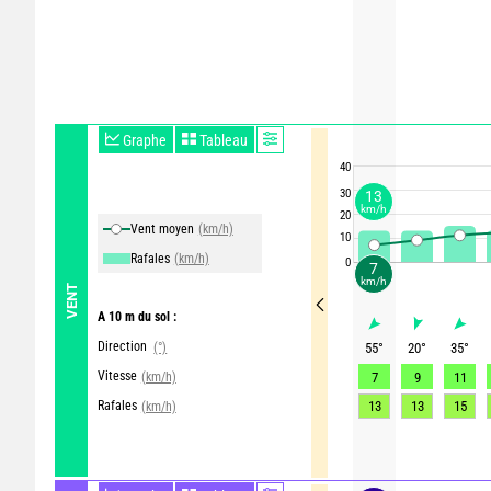
Graphe
Tableau
40
30
13
km/h
20
Vent moyen
(km/h)
10
Rafales
(km/h)
0
7
km/h
VENT
A 10 m du sol :
Direction
(°)
55
°
20
°
35
°
Vitesse
(km/h)
7
9
11
Rafales
13
13
15
(km/h)