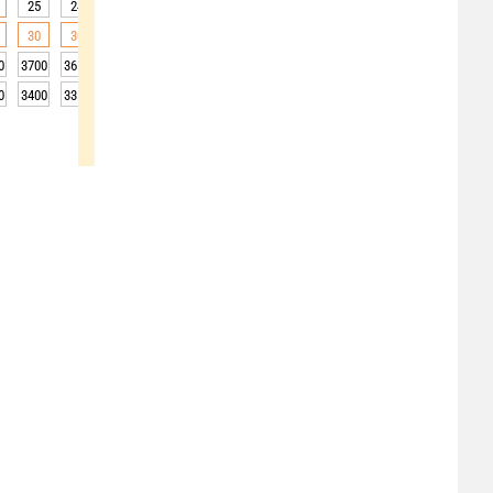
25
24
22
23
24
24
23
22
20
30
30
28
29
28
25
25
23
22
0
3700
3650
3750
3750
3750
3750
3800
3800
3850
0
3400
3350
3450
3450
3450
3450
3500
3500
3550