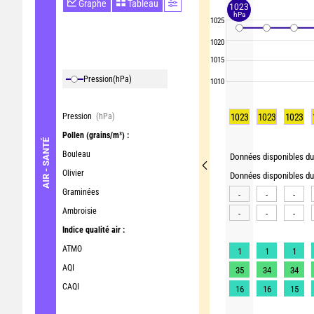
Graphe
Tableau
1023
hPa
1025
1020
1015
Pression
(hPa)
1010
Pression
(hPa)
1023
1023
1023
Pollen
(grains/m³) :
AIR - SANTÉ
Bouleau
Données disponibles du 
Olivier
Données disponibles du 
Graminées
-
-
-
Ambroisie
-
-
-
Indice qualité air :
ATMO
1
1
1
AQI
35
34
34
CAQI
16
16
15