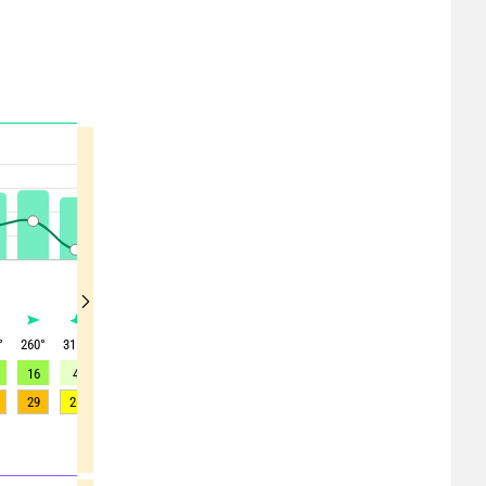
°
260
°
315
°
60
°
355
°
175
°
265
°
285
°
325
°
10
°
16
4
7
0
10
13
7
6
8
29
26
12
12
19
18
21
19
11