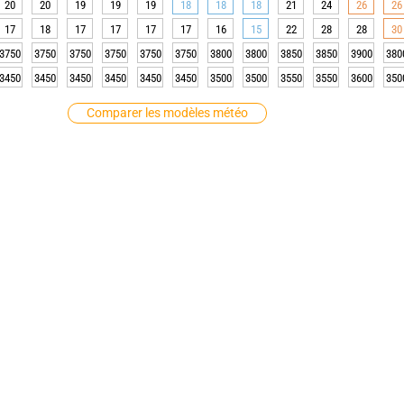
20
20
19
19
19
18
18
18
21
24
26
26
17
18
17
17
17
17
16
15
22
28
28
30
3750
3750
3750
3750
3750
3750
3800
3800
3850
3850
3900
380
3450
3450
3450
3450
3450
3450
3500
3500
3550
3550
3600
350
Comparer les modèles météo