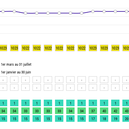
1023
1023
1022
1022
1022
1022
1022
1022
1023
1023
1023
102
1er mars au 31 juillet
1er janvier au 30 juin
-
-
-
-
-
-
-
-
-
-
-
-
-
-
-
-
-
-
-
-
-
-
-
-
1
1
1
1
1
1
1
1
1
1
1
1
34
34
33
33
33
33
34
34
37
40
42
43
15
15
15
15
15
15
15
15
17
18
19
20