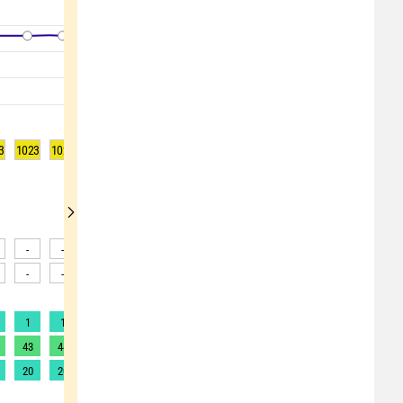
3
1023
1023
1022
1021
1021
1021
1021
1021
1022
-
-
-
-
-
-
-
-
-
-
-
-
-
-
-
-
-
-
1
1
1
1
1
1
1
1
1
43
44
44
44
46
44
39
36
36
20
20
21
23
25
23
18
16
16