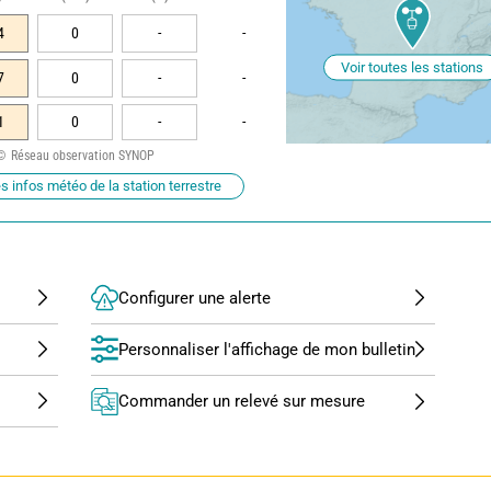
4
0
-
-
Voir toutes les stations
7
0
-
-
1
0
-
-
Réseau observation SYNOP
s infos météo de la station terrestre
Configurer une alerte
Personnaliser l'affichage de mon bulletin
Commander un relevé sur mesure