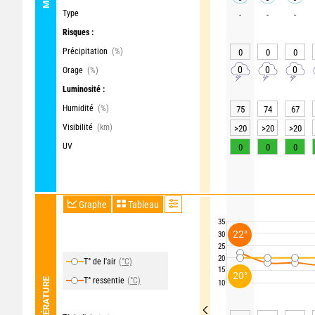
Type
-
-
-
Risques :
Précipitation
(%)
0
0
0
0
0
0
Orage
(%)
Luminosité :
Humidité
(%)
75
74
67
Visibilité
(km)
>20
>20
>20
UV
0
0
0
Graphe
Tableau
35
22°
30
25
20
T° de l'air
(°C)
15
20°
T° ressentie
(°C)
TEMPÉRATURE
10