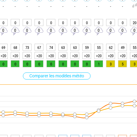
-
-
-
-
-
-
-
-
-
-
-
0
0
0
0
0
0
0
0
0
0
0
20
0
0
0
0
0
0
0
0
0
0
0
0
69
68
73
67
74
63
63
59
55
62
49
55
>20
>20
>20
>20
>20
>20
>20
>20
>20
>20
>20
>2
0
0
0
0
0
0
0
0
1
3
5
3
Comparer les modèles météo