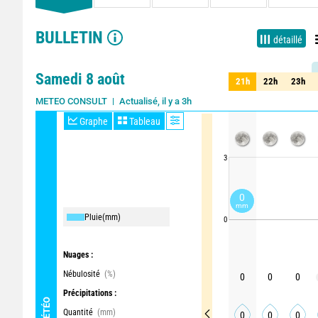
BULLETIN
détaillé
Samedi 8 août
21h
22h
23h
21h
22h
23h
Actualisé, il y a 3h
METEO CONSULT
Graphe
Tableau
3
0
mm
Pluie
(mm)
0
Nuages :
Nébulosité
(%)
0
0
0
Précipitations :
MÉTÉO
Quantité
(mm)
0
0
0