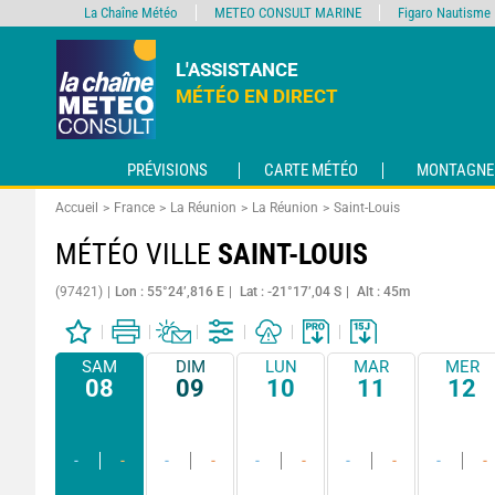
La Chaîne Météo
METEO CONSULT MARINE
Figaro Nautisme
L'ASSISTANCE
MÉTÉO EN DIRECT
PRÉVISIONS
CARTE MÉTÉO
MONTAGNE
Accueil
France
La Réunion
La Réunion
Saint-Louis
MÉTÉO VILLE
SAINT-LOUIS
(97421)
Lon : 55°24’,816 E
Lat : -21°17’,04 S
Alt : 45m
SAM
DIM
LUN
MAR
MER
08
09
10
11
12
-
-
-
-
-
-
-
-
-
-