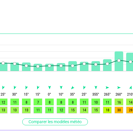
25
°
30
°
15
°
15
°
0
°
10
°
35
°
25
°
355
°
265
°
260
°
210
12
11
8
7
8
8
8
11
10
11
16
14
13
13
13
11
11
12
15
14
15
18
30
28
Comparer les modèles météo