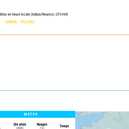
blies en heure locale (Indian/Reunion, UTC+04)
Légende
Glossaire
METEO
Qte pluie
Nuages
Temps
)
(mm)
(%)