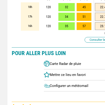
18h
120
32
45
22.
17h
120
34
51
22.
16h
120
35
57
23.
Consulter le
POUR ALLER PLUS LOIN
Carte Radar de pluie
Configurer un météomail