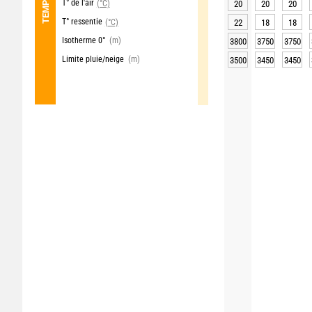
T° de l'air
(°C)
20
20
20
T° ressentie
(°C)
22
18
18
Isotherme 0°
(m)
3800
3750
3750
Limite pluie/neige
(m)
3500
3450
3450