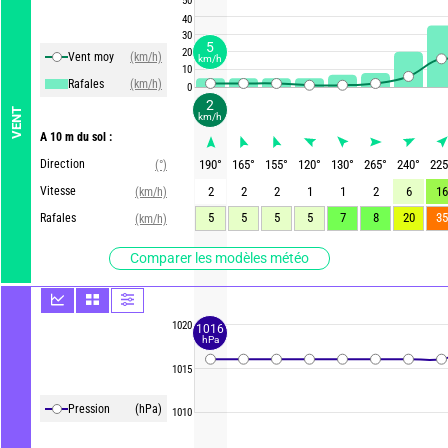
50
40
30
5
20
Vent moy
(km/h)
km/h
10
Rafales
(km/h)
0
2
VENT
km/h
A 10 m du sol :
Direction
190
°
165
°
155
°
120
°
130
°
265
°
240
°
225
(°)
Vitesse
2
2
2
1
1
2
6
16
(km/h)
5
5
5
5
7
8
20
35
Rafales
(km/h)
Comparer les modèles météo
1020
1016
hPa
1015
Pression
(hPa)
1010