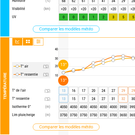
Humidité
(%)
68
62
61
51
41
34
29
28
Visibilité
(km)
>20
>20
>20
>20
>20
>20
>20
>2
UV
0
0
0
1
2
3
5
5
Comparer les modèles météo
40
30
13°
T° air
(°C)
20
T° ressentie
(°C)
TEMPÉRATURE
10
13°
T° de l'air
13
16
17
20
24
27
29
29
(°C)
T° ressentie
13
15
17
24
27
31
32
30
(°C)
Isotherme 0°
(m)
4050
4050
4050
4050
4050
4000
3950
395
Lim pluie/neige
(m)
3750
3750
3750
3750
3750
3700
3650
365
Comparer les modèles météo