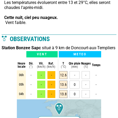
Les températures évolueront entre 13 et 29°C, elles seront 
chaudes l'après-midi.
Cette nuit,
ciel peu nuageux.
 Vent faible.
OBSERVATIONS
Station Bonzee Sapc
situé à 9 km de Doncourt-aux-Templiers
VENT
METEO
Heure
Dir.
Vit.
Raf.
T
Qte pluie
Nuages
Temps
locale
(°)
(km/h)
(km/h)
(°C)
(mm)
(%)
06h
-
-
-
12.6
-
-
-
05h
-
-
-
13.6
0
-
-
04h
-
-
-
13.8
0
-
-