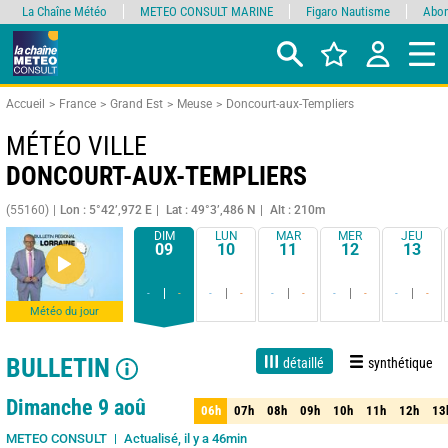
La Chaîne Météo
METEO CONSULT MARINE
Figaro Nautisme
Abon
Accueil
France
Grand Est
Meuse
Doncourt-aux-Templiers
MÉTÉO VILLE
DONCOURT-AUX-TEMPLIERS
(55160)
Lon : 5°42’,972 E
Lat : 49°3’,486 N
Alt : 210m
DIM
LUN
MAR
MER
JEU
09
10
11
12
13
-
-
-
-
-
-
-
-
-
-
Météo du jour
BULLETIN
détaillé
synthétique
Live
1 jour
3 jours
7 jours
15 jours
80%
Fiabilité
Dimanche 9 aoû
06h
07h
08h
09h
10h
11h
12h
13
06h
07h
08h
09h
10h
11h
12h
13
Actualisé, il y a 46min
METEO CONSULT