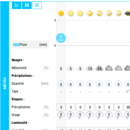
3
0
mm
Pluie
(mm)
0
Nuages :
Nébulosité
(%)
0
5
5
15
35
55
50
7
Précipitations :
MÉTÉO
Quantité
(mm)
0
0
0
0
0
0
0
0
Type
-
-
-
-
-
-
-
Risques :
Précipitation
(%)
0
0
0
0
0
0
0
30
0
0
0
0
0
0
0
0
Orage
(%)
Luminosité :