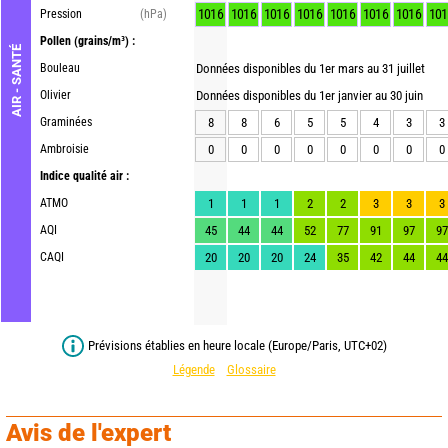
1016
1016
1016
1016
1016
1016
1016
101
Pression
(hPa)
Pollen
(grains/m³) :
AIR - SANTÉ
Bouleau
Données disponibles du 1er mars au 31 juillet
Olivier
Données disponibles du 1er janvier au 30 juin
Graminées
8
8
6
5
5
4
3
3
Ambroisie
0
0
0
0
0
0
0
0
Indice qualité air :
ATMO
1
1
1
2
2
3
3
3
AQI
45
44
44
52
77
91
97
97
CAQI
20
20
20
24
35
42
44
44
Prévisions établies en heure locale (Europe/Paris, UTC+02)
Légende
Glossaire
Avis de l'expert