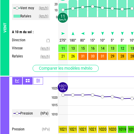
20
Vent moy
(km/h)
10
11
Rafales
(km/h)
0
km/h
VENT
A 10 m du sol :
Direction
275
°
180
°
80
°
15
°
10
°
5
°
5
°
10
(°)
Vitesse
11
13
15
16
14
13
12
13
(km/h)
21
26
31
33
31
29
28
28
Rafales
(km/h)
Comparer les modèles météo
1021
1025
hPa
1020
1015
Pression
(hPa)
1010
1021
1021
1021
1021
1020
1020
1019
101
Pression
(hPa)