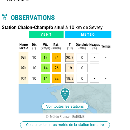
OBSERVATIONS
Station Chalon-Champfo
situé à 10 km de Sevrey
VENT
METEO
Heure
Dir.
Vit.
Raf.
T
Qte pluie
Nuages
Temps
locale
(°)
(km/h)
(km/h)
(°C)
(mm)
(%)
08h
10
13
24
20.3
0
-
-
07h
10
14
26
19
0
-
-
06h
10
14
22
18.9
0
-
-
Voir toutes les stations
Météo France - RADOME
Consulter les infos météo de la station terrestre