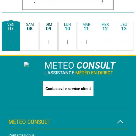
VEN
SAM
DIM
LUN
MAR
MER
JEU
07
08
09
10
11
12
13
-
-
-
-
-
-
-
-
-
-
-
-
-
-
METEO
CONSULT
L'ASSISTANCE
MÉTÉO EN DIRECT
Contactez le service client
METEO CONSULT
Contactez-nous