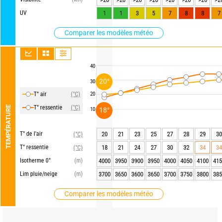
UV
1
1
3
5
7
8
8
7
Comparer les modèles météo
40
20°
30
T° air
(°C)
20
T° ressentie
(°C)
TEMPÉRATURE
18°
10
T° de l'air
20
21
23
25
27
28
29
30
(°C)
T° ressentie
18
21
24
27
30
32
34
34
(°C)
Isotherme 0°
(m)
4000
3950
3900
3950
4000
4050
4100
415
Lim pluie/neige
(m)
3700
3650
3600
3650
3700
3750
3800
385
Comparer les modèles météo