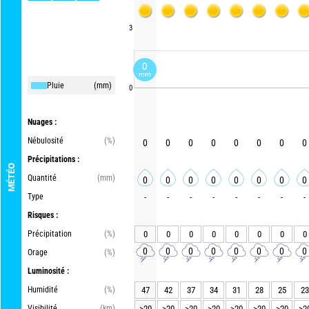
3
0
mm
Pluie
(mm)
0
Nuages :
Nébulosité
(%)
0
0
0
0
0
0
0
0
Précipitations :
MÉTÉO
Quantité
(mm)
0
0
0
0
0
0
0
0
Type
-
-
-
-
-
-
-
-
Risques :
Précipitation
(%)
0
0
0
0
0
0
0
0
0
0
0
0
0
0
0
0
Orage
(%)
Luminosité :
Humidité
(%)
47
42
37
34
31
28
25
23
Visibilité
(km)
>20
>20
>20
>20
>20
>20
>20
>2