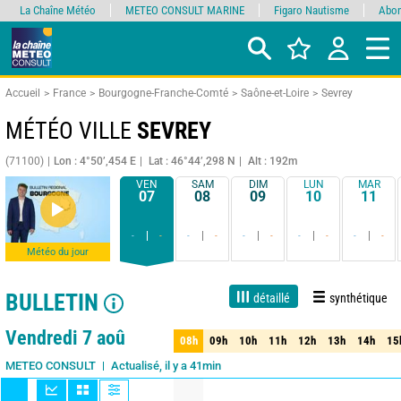
La Chaîne Météo
METEO CONSULT MARINE
Figaro Nautisme
Abon
Accueil
France
Bourgogne-Franche-Comté
Saône-et-Loire
Sevrey
MÉTÉO VILLE
SEVREY
(71100)
Lon : 4°50’,454 E
Lat : 46°44’,298 N
Alt : 192m
VEN
SAM
DIM
LUN
MAR
07
08
09
10
11
-
-
-
-
-
-
-
-
-
-
Météo du jour
BULLETIN
détaillé
synthétique
Live
1 jour
3 jours
7 jours
15 jours
90%
Fiabilité
Vendredi 7 aoû
08h
09h
10h
11h
12h
13h
14h
15
08h
09h
10h
11h
12h
13h
14h
15
Actualisé, il y a 41min
METEO CONSULT