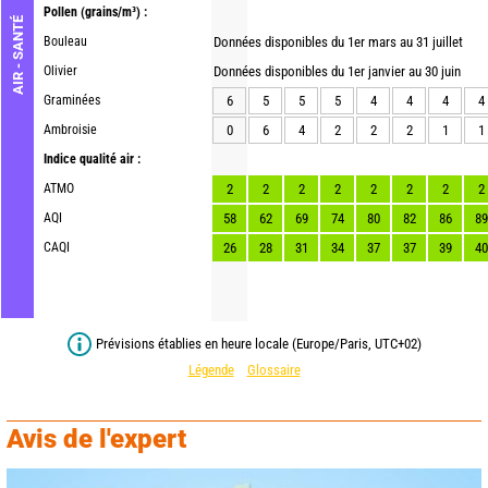
Pollen
(grains/m³) :
AIR - SANTÉ
Bouleau
Données disponibles du 1er mars au 31 juillet
Olivier
Données disponibles du 1er janvier au 30 juin
Graminées
6
5
5
5
4
4
4
4
Ambroisie
0
6
4
2
2
2
1
1
Indice qualité air :
ATMO
2
2
2
2
2
2
2
2
AQI
58
62
69
74
80
82
86
89
CAQI
26
28
31
34
37
37
39
40
Prévisions établies en heure locale (Europe/Paris, UTC+02)
Légende
Glossaire
Avis de l'expert