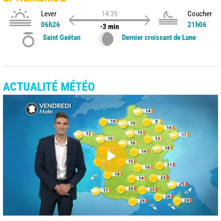
Lever
14:39
Coucher
06h26
21h06
-3 min
Saint Gaétan
Dernier croissant de Lune
ACTUALITÉ MÉTÉO