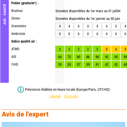
Pollen
(grains/m³) :
AIR - SANTÉ
Bouleau
Données disponibles du 1er mars au 31 juillet
Olivier
Données disponibles du 1er janvier au 30 juin
Graminées
4
4
3
3
3
3
3
4
Ambroisie
0
0
0
0
0
0
0
0
Indice qualité air :
ATMO
2
2
2
2
2
3
3
3
AQI
64
72
80
86
90
92
93
95
CAQI
29
33
37
39
41
42
42
43
Prévisions établies en heure locale (Europe/Paris, UTC+02)
Légende
Glossaire
Avis de l'expert