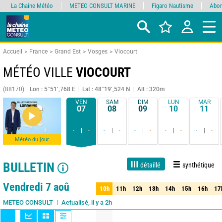
La Chaîne Météo
METEO CONSULT MARINE
Figaro Nautisme
Abon
Accueil
France
Grand Est
Vosges
Viocourt
MÉTÉO VILLE
VIOCOURT
(88170)
Lon : 5°51’,768 E
Lat : 48°19’,524 N
Alt : 320m
VEN
SAM
DIM
LUN
MAR
07
08
09
10
11
-
-
-
-
-
-
-
-
-
-
Météo du jour
BULLETIN
détaillé
synthétique
Live
1 jour
3 jours
7 jours
15 jours
90%
Fiabilité
Vendredi 7 aoû
10h
11h
12h
13h
14h
15h
16h
17
10h
11h
12h
13h
14h
15h
16h
17
Actualisé, il y a 2h
METEO CONSULT