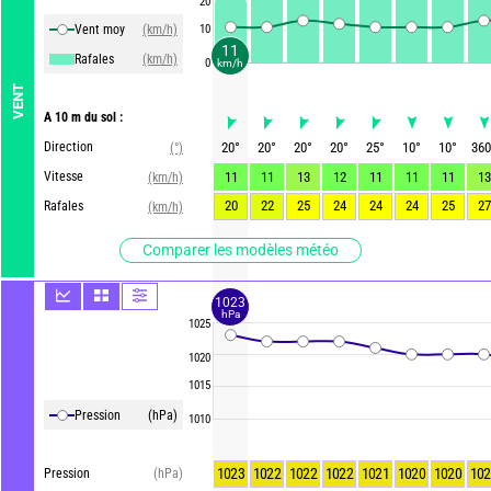
20
Vent moy
(km/h)
10
11
Rafales
(km/h)
0
km/h
VENT
A 10 m du sol :
Direction
20
°
20
°
20
°
20
°
25
°
10
°
10
°
360
(°)
Vitesse
11
11
13
12
11
11
11
13
(km/h)
20
22
25
24
24
24
25
27
Rafales
(km/h)
Comparer les modèles météo
1023
hPa
1025
1020
1015
Pression
(hPa)
1010
1023
1022
1022
1022
1021
1020
1020
102
Pression
(hPa)