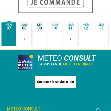
VEN
SAM
DIM
LUN
MAR
MER
JEU
07
08
09
10
11
12
13
-
-
-
-
-
-
-
-
-
-
-
-
-
-
METEO
CONSULT
L'ASSISTANCE
MÉTÉO EN DIRECT
Contactez le service client
METEO CONSULT