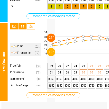
UV
3
4
6
7
7
6
5
3
Comparer les modèles météo
35
30
21°
25
20
T° air
(°C)
15
19°
T° ressentie
(°C)
TEMPÉRATURE
10
T° de l'air
19
20
22
24
25
26
26
26
(°C)
T° ressentie
21
24
26
28
30
30
30
27
(°C)
Isotherme 0°
(m)
3950
3950
4000
4000
4000
4050
4050
410
Lim pluie/neige
(m)
3650
3650
3700
3700
3700
3750
3750
380
Comparer les modèles météo