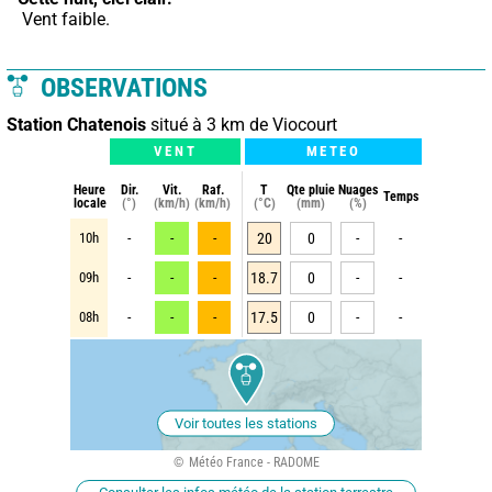
 Vent faible.
OBSERVATIONS
Station Chatenois
situé à 3 km de Viocourt
VENT
METEO
Heure
Dir.
Vit.
Raf.
T
Qte pluie
Nuages
Temps
locale
(°)
(km/h)
(km/h)
(°C)
(mm)
(%)
10h
-
-
-
20
0
-
-
09h
-
-
-
18.7
0
-
-
08h
-
-
-
17.5
0
-
-
Voir toutes les stations
Météo France - RADOME