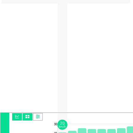
20
30
km/h