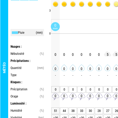
3
0
mm
Pluie
(mm)
0
Nuages :
Nébulosité
(%)
0
0
0
0
0
0
5
5
Précipitations :
MÉTÉO
Quantité
(mm)
0
0
0
0
0
0
0
0
Type
-
-
-
-
-
-
-
-
Risques :
Précipitation
(%)
0
0
0
0
0
0
0
0
0
0
0
0
0
0
0
0
Orage
(%)
Luminosité :
Humidité
(%)
51
44
38
33
30
28
27
26
Visibilité
(km)
>20
>20
>20
>20
>20
>20
>20
>2