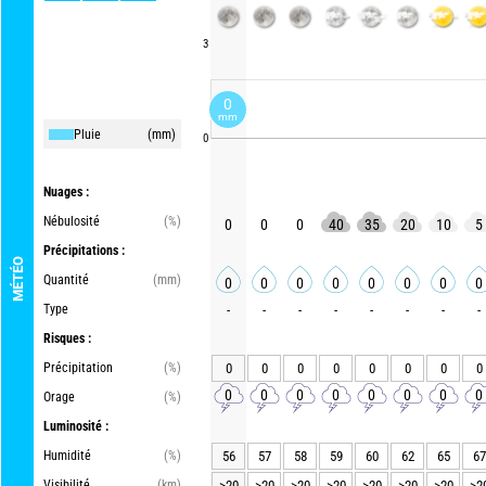
3
0
mm
Pluie
(mm)
0
Nuages :
Nébulosité
(%)
0
0
0
40
35
20
10
5
Précipitations :
MÉTÉO
Quantité
(mm)
0
0
0
0
0
0
0
0
Type
-
-
-
-
-
-
-
-
Risques :
Précipitation
(%)
0
0
0
0
0
0
0
0
0
0
0
0
0
0
0
0
Orage
(%)
Luminosité :
Humidité
(%)
56
57
58
59
60
62
65
67
Visibilité
(km)
>20
>20
>20
>20
>20
>20
>20
>2