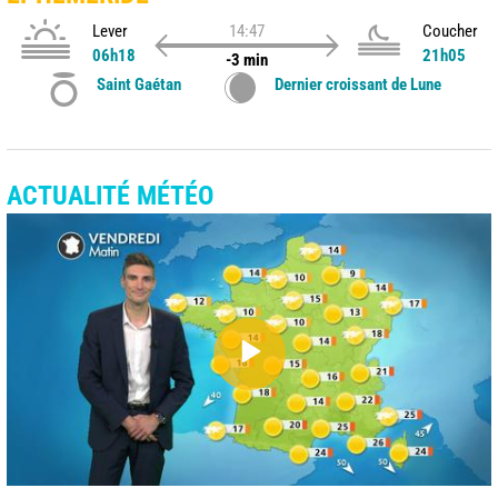
Lever
14:47
Coucher
06h18
21h05
-3 min
Saint Gaétan
Dernier croissant de Lune
ACTUALITÉ MÉTÉO