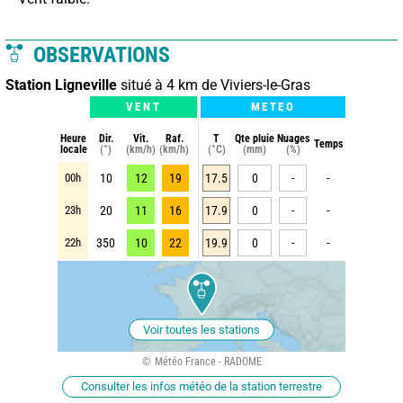
OBSERVATIONS
Station Ligneville
situé à 4 km de Viviers-le-Gras
VENT
METEO
Heure
Dir.
Vit.
Raf.
T
Qte pluie
Nuages
Temps
locale
(°)
(km/h)
(km/h)
(°C)
(mm)
(%)
00h
10
12
19
17.5
0
-
-
23h
20
11
16
17.9
0
-
-
22h
350
10
22
19.9
0
-
-
Voir toutes les stations
Météo France - RADOME
Consulter les infos météo de la station terrestre