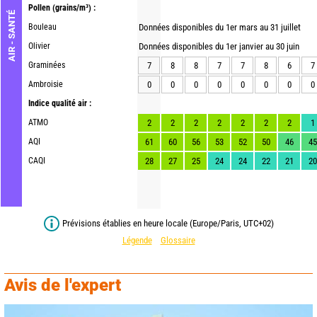
Pollen
(grains/m³) :
AIR - SANTÉ
Bouleau
Données disponibles du 1er mars au 31 juillet
Olivier
Données disponibles du 1er janvier au 30 juin
Graminées
7
8
8
7
7
8
6
7
Ambroisie
0
0
0
0
0
0
0
0
Indice qualité air :
ATMO
2
2
2
2
2
2
2
1
AQI
61
60
56
53
52
50
46
45
CAQI
28
27
25
24
24
22
21
20
Prévisions établies en heure locale (Europe/Paris, UTC+02)
Légende
Glossaire
Avis de l'expert