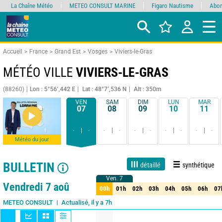
La Chaîne Météo
METEO CONSULT MARINE
Figaro Nautisme
Abon
Accueil
France
Grand Est
Vosges
Viviers-le-Gras
MÉTÉO VILLE
VIVIERS-LE-GRAS
(88260)
Lon : 5°56’,442 E
Lat : 48°7’,536 N
Alt : 350m
VEN
SAM
DIM
LUN
MAR
07
08
09
10
11
-
-
-
-
-
-
-
-
-
-
Météo du jour
BULLETIN
détaillé
synthétique
Ven. 7
Ven. 7
Live
1 jour
3 jours
7 jours
15 jours
90%
Fiabilité
Vendredi 7 aoû
00h
01h
02h
03h
04h
05h
06h
07
00h
01h
02h
03h
04h
05h
06h
07
Actualisé, il y a 7h
METEO CONSULT