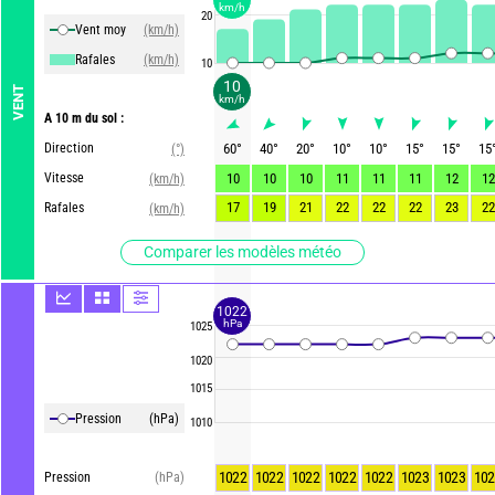
km/h
20
Vent moy
(km/h)
Rafales
(km/h)
10
10
VENT
km/h
A 10 m du sol :
Direction
60
°
40
°
20
°
10
°
10
°
15
°
15
°
15
(°)
Vitesse
10
10
10
11
11
11
12
12
(km/h)
17
19
21
22
22
22
23
22
Rafales
(km/h)
Comparer les modèles météo
1022
hPa
1025
1020
1015
Pression
(hPa)
1010
1022
1022
1022
1022
1022
1023
1023
102
Pression
(hPa)