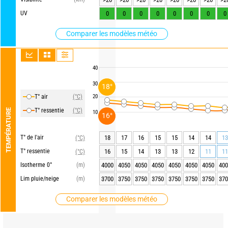
UV
0
0
0
0
0
0
0
0
Comparer les modèles météo
40
30
18°
T° air
(°C)
20
T° ressentie
(°C)
TEMPÉRATURE
10
16°
T° de l'air
18
17
16
15
15
14
14
13
(°C)
T° ressentie
16
15
14
13
13
12
11
11
(°C)
Isotherme 0°
(m)
4000
4050
4050
4050
4050
4050
4050
400
Lim pluie/neige
(m)
3700
3750
3750
3750
3750
3750
3750
370
Comparer les modèles météo