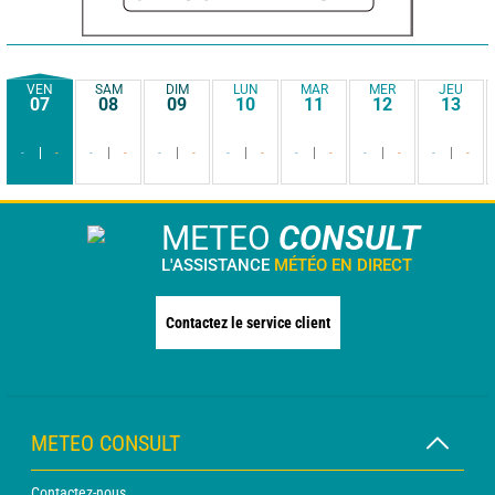
VEN
SAM
DIM
LUN
MAR
MER
JEU
07
08
09
10
11
12
13
-
-
-
-
-
-
-
-
-
-
-
-
-
-
METEO
CONSULT
L'ASSISTANCE
MÉTÉO EN DIRECT
Contactez le service client
METEO CONSULT
Contactez-nous