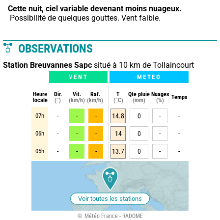
Cette nuit,
ciel variable devenant moins nuageux.
 Possibilité de quelques gouttes. Vent faible.
OBSERVATIONS
Station Breuvannes Sapc
situé à 10 km de Tollaincourt
VENT
METEO
Heure
Dir.
Vit.
Raf.
T
Qte pluie
Nuages
Temps
locale
(°)
(km/h)
(km/h)
(°C)
(mm)
(%)
07h
-
-
-
14.8
0
-
-
06h
-
-
-
14
0
-
-
05h
-
-
-
13.7
0
-
-
Voir toutes les stations
Météo France - RADOME