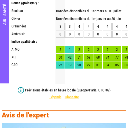
Pollen
(grains/m³) :
AIR - SANTÉ
Bouleau
Données disponibles du 1er mars au 31 juillet
Olivier
Données disponibles du 1er janvier au 30 juin
Graminées
3
3
4
4
4
4
4
4
Ambroisie
0
0
0
0
0
0
0
0
Indice qualité air :
ATMO
2
1
2
2
2
2
2
2
AQI
50
42
51
59
68
74
77
78
CAQI
22
19
23
27
31
34
35
35
Prévisions établies en heure locale (Europe/Paris, UTC+02)
Légende
Glossaire
Avis de l'expert