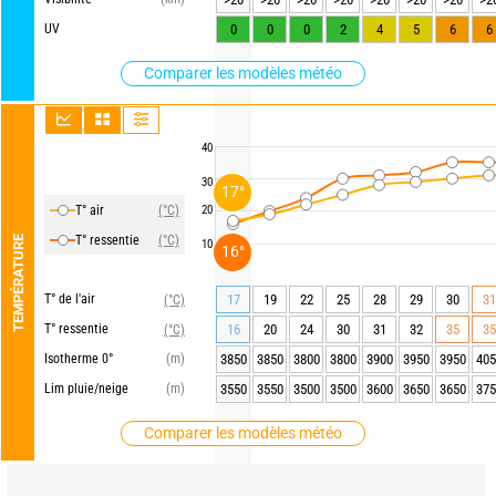
UV
0
0
0
2
4
5
6
6
Comparer les modèles météo
40
30
17°
T° air
(°C)
20
T° ressentie
(°C)
TEMPÉRATURE
10
16°
T° de l'air
17
19
22
25
28
29
30
31
(°C)
T° ressentie
16
20
24
30
31
32
35
35
(°C)
Isotherme 0°
(m)
3850
3850
3800
3800
3900
3950
3950
405
Lim pluie/neige
(m)
3550
3550
3500
3500
3600
3650
3650
375
Comparer les modèles météo