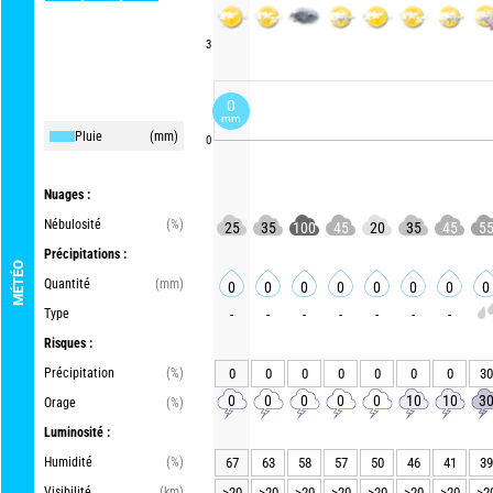
3
0
mm
Pluie
(mm)
0
Nuages :
Nébulosité
(%)
25
35
100
45
20
35
45
5
Précipitations :
MÉTÉO
Quantité
(mm)
0
0
0
0
0
0
0
0
Type
-
-
-
-
-
-
-
Risques :
Précipitation
(%)
0
0
0
0
0
0
0
30
0
0
0
0
0
10
10
3
Orage
(%)
Luminosité :
Humidité
(%)
67
63
58
57
50
46
41
39
Visibilité
(km)
>20
>20
>20
>20
>20
>20
>20
>2