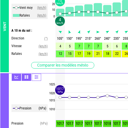
km/h
20
Vent moy
(km/h)
10
Rafales
(km/h)
0
4
km/h
VENT
A 10 m du sol :
Direction
105
°
150
°
195
°
215
°
260
°
240
°
235
°
255
(°)
Vitesse
4
5
7
7
7
5
6
8
(km/h)
12
15
17
19
21
18
22
26
Rafales
(km/h)
Comparer les modèles météo
1025
1017
hPa
1020
1015
Pression
(hPa)
1010
1017
1017
1017
1017
1017
1018
1017
101
Pression
(hPa)