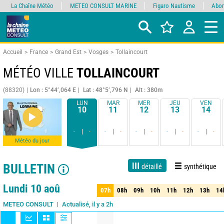
La Chaîne Météo
METEO CONSULT MARINE
Figaro Nautisme
Abon
Accueil
France
Grand Est
Vosges
Tollaincourt
MÉTÉO VILLE
TOLLAINCOURT
(88320)
Lon : 5°44’,064 E
Lat : 48°5’,796 N
Alt : 380m
LUN
MAR
MER
JEU
VEN
10
11
12
13
14
-
-
-
-
-
-
-
-
-
-
Météo du jour
BULLETIN
détaillé
synthétique
Live
1 jour
3 jours
7 jours
15 jours
80%
Fiabilité
Lundi 10 aoû
07h
08h
09h
10h
11h
12h
13h
14
07h
08h
09h
10h
11h
12h
13h
14
Actualisé, il y a 2h
METEO CONSULT