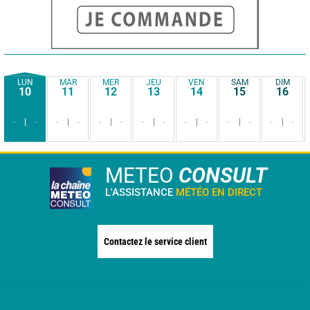
LUN
MAR
MER
JEU
VEN
SAM
DIM
10
11
12
13
14
15
16
-
-
-
-
-
-
-
-
-
-
-
-
-
-
METEO
CONSULT
L'ASSISTANCE
MÉTÉO EN DIRECT
Contactez le service client