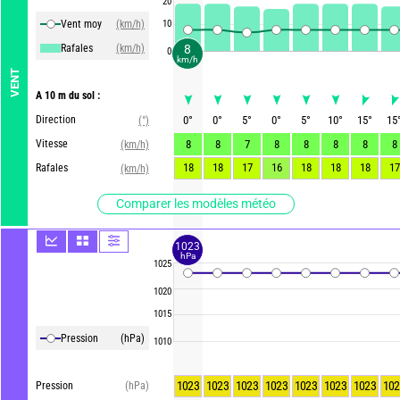
20
Vent moy
(km/h)
10
Rafales
(km/h)
8
0
km/h
VENT
A 10 m du sol :
Direction
0
°
0
°
5
°
0
°
5
°
10
°
15
°
15
(°)
Vitesse
8
8
7
8
8
8
8
8
(km/h)
18
18
17
16
18
18
18
17
Rafales
(km/h)
Comparer les modèles météo
1023
hPa
1025
1020
1015
Pression
(hPa)
1010
1023
1023
1023
1023
1023
1023
1023
102
Pression
(hPa)