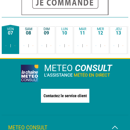
VEN
SAM
DIM
LUN
MAR
MER
JEU
07
08
09
10
11
12
13
-
-
-
-
-
-
-
-
-
-
-
-
-
-
METEO
CONSULT
L'ASSISTANCE
MÉTÉO EN DIRECT
Contactez le service client
METEO CONSULT