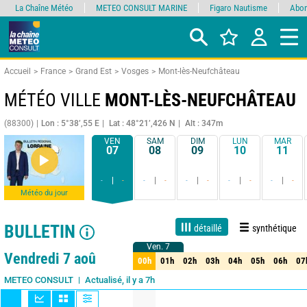
La Chaîne Météo
METEO CONSULT MARINE
Figaro Nautisme
Abon
Accueil
France
Grand Est
Vosges
Mont-lès-Neufchâteau
MÉTÉO VILLE
MONT-LÈS-NEUFCHÂTEAU
(88300)
Lon : 5°38’,55 E
Lat : 48°21’,426 N
Alt : 347m
VEN
SAM
DIM
LUN
MAR
07
08
09
10
11
-
-
-
-
-
-
-
-
-
-
Météo du jour
BULLETIN
détaillé
synthétique
Ven. 7
Ven. 7
Live
1 jour
3 jours
7 jours
15 jours
90%
Fiabilité
Vendredi 7 aoû
00h
01h
02h
03h
04h
05h
06h
07
00h
01h
02h
03h
04h
05h
06h
07
Actualisé, il y a 7h
Mise à jour imminente
METEO CONSULT