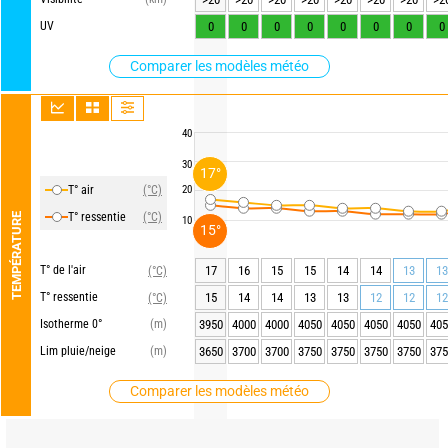
UV
0
0
0
0
0
0
0
0
Comparer les modèles météo
40
30
17°
T° air
(°C)
20
T° ressentie
(°C)
TEMPÉRATURE
10
15°
T° de l'air
17
16
15
15
14
14
13
13
(°C)
T° ressentie
15
14
14
13
13
12
12
12
(°C)
Isotherme 0°
(m)
3950
4000
4000
4050
4050
4050
4050
405
Lim pluie/neige
(m)
3650
3700
3700
3750
3750
3750
3750
375
Comparer les modèles météo