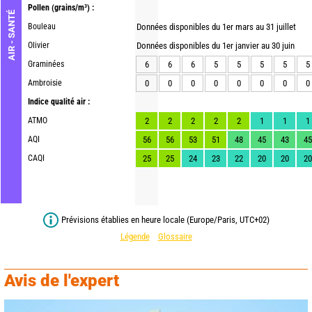
Pollen
(grains/m³) :
AIR - SANTÉ
Bouleau
Données disponibles du 1er mars au 31 juillet
Olivier
Données disponibles du 1er janvier au 30 juin
Graminées
6
6
6
5
5
5
5
5
Ambroisie
0
0
0
0
0
0
0
0
Indice qualité air :
ATMO
2
2
2
2
2
1
1
1
AQI
56
56
53
51
48
45
43
45
CAQI
25
25
24
23
22
20
20
20
Prévisions établies en heure locale (Europe/Paris, UTC+02)
Légende
Glossaire
Avis de l'expert