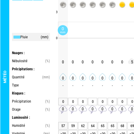
3
0
mm
Pluie
(mm)
0
Nuages :
Nébulosité
(%)
0
0
0
0
0
0
0
5
Précipitations :
MÉTÉO
Quantité
(mm)
0
0
0
0
0
0
0
0
Type
-
-
-
-
-
-
-
-
Risques :
Précipitation
(%)
0
0
0
0
0
0
0
0
0
0
0
0
0
0
0
0
Orage
(%)
Luminosité :
Humidité
(%)
57
59
62
64
65
65
68
69
Visibilité
(km)
>20
>20
>20
>20
>20
>20
>20
>2