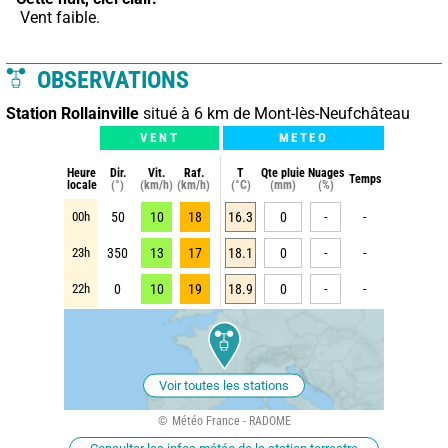
 Vent faible.
OBSERVATIONS
Station Rollainville
situé à 6 km de Mont-lès-Neufchâteau
VENT
METEO
Heure
Dir.
Vit.
Raf.
T
Qte pluie
Nuages
Temps
locale
(°)
(km/h)
(km/h)
(°C)
(mm)
(%)
00h
50
10
18
16.3
0
-
-
23h
350
13
17
18.1
0
-
-
22h
0
10
19
18.9
0
-
-
Voir toutes les stations
Météo France - RADOME