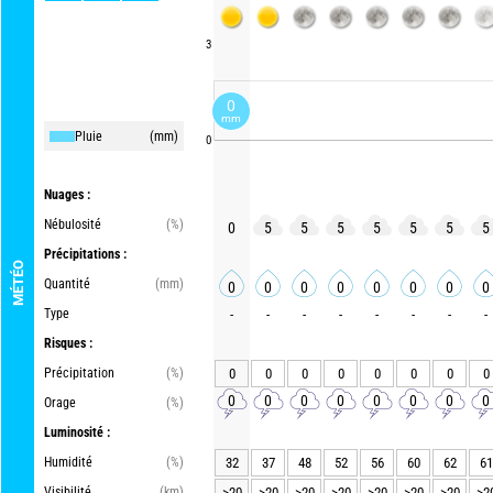
3
0
mm
Pluie
(mm)
0
Nuages :
Nébulosité
(%)
0
5
5
5
5
5
5
5
Précipitations :
MÉTÉO
Quantité
(mm)
0
0
0
0
0
0
0
0
Type
-
-
-
-
-
-
-
-
Risques :
Précipitation
(%)
0
0
0
0
0
0
0
0
0
0
0
0
0
0
0
0
Orage
(%)
Luminosité :
Humidité
(%)
32
37
48
52
56
60
62
61
Visibilité
(km)
>20
>20
>20
>20
>20
>20
>20
>2