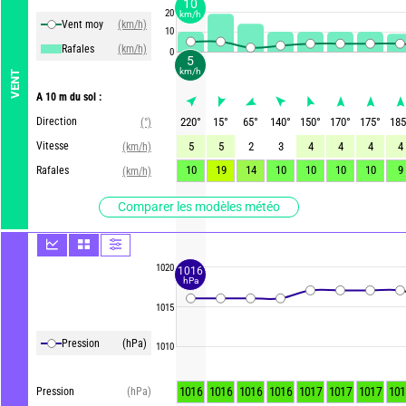
10
20
km/h
Vent moy
(km/h)
10
Rafales
(km/h)
0
5
km/h
VENT
A 10 m du sol :
Direction
220
°
15
°
65
°
140
°
150
°
170
°
175
°
185
(°)
Vitesse
5
5
2
3
4
4
4
4
(km/h)
10
19
14
10
10
10
10
9
Rafales
(km/h)
Comparer les modèles météo
1020
1016
hPa
1015
Pression
(hPa)
1010
1016
1016
1016
1016
1017
1017
1017
101
Pression
(hPa)