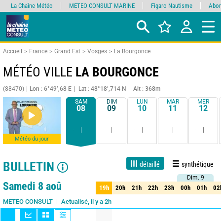
La Chaîne Météo
METEO CONSULT MARINE
Figaro Nautisme
Abon
Accueil
France
Grand Est
Vosges
La Bourgonce
MÉTÉO VILLE
LA BOURGONCE
(88470)
Lon : 6°49’,68 E
Lat : 48°18’,714 N
Alt : 368m
SAM
DIM
LUN
MAR
MER
08
09
10
11
12
-
-
-
-
-
-
-
-
-
-
Météo du jour
BULLETIN
détaillé
synthétique
Dim. 9
Dim. 9
Live
1 jour
3 jours
7 jours
15 jours
90%
Fiabilité
Samedi 8 aoû
19h
20h
21h
22h
23h
00h
01h
02
19h
20h
21h
22h
23h
00h
01h
02
Actualisé, il y a 2h
METEO CONSULT