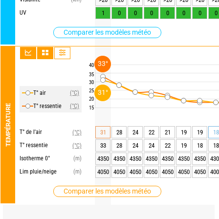
UV
1
0
0
0
0
0
0
0
Comparer les modèles météo
33°
40
35
30
25
31°
T° air
(°C)
20
T° ressentie
(°C)
TEMPÉRATURE
15
T° de l'air
31
28
24
22
21
19
19
18
(°C)
T° ressentie
33
28
24
24
22
19
18
18
(°C)
Isotherme 0°
(m)
4350
4350
4350
4350
4350
4350
4350
430
Lim pluie/neige
(m)
4050
4050
4050
4050
4050
4050
4050
400
Comparer les modèles météo