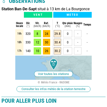
OBSERVATIONS
Station Ban-De-Sapt
situé à 13 km de La Bourgonce
VENT
METEO
Heure
Dir.
Vit.
Raf.
T
Qte pluie
Nuages
Temps
locale
(°)
(km/h)
(km/h)
(°C)
(mm)
(%)
19h
320
8
24
29.8
0
-
-
18h
330
12
30
30.4
0
-
-
17h
140
10
26
30.2
0
-
-
Voir toutes les stations
Météo France - RADOME
Consulter les infos météo de la station terrestre
POUR ALLER PLUS LOIN