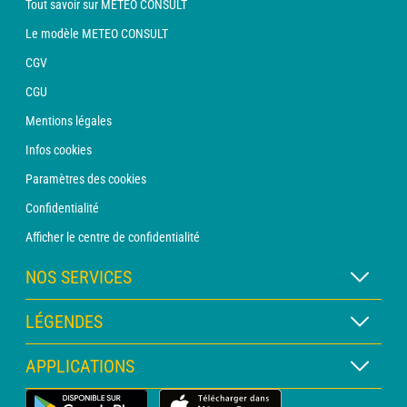
Tout savoir sur METEO CONSULT
Le modèle METEO CONSULT
CGV
CGU
Mentions légales
Infos cookies
Paramètres des cookies
Confidentialité
Afficher le centre de confidentialité
NOS SERVICES
Abonnement METEO Xpert
LÉGENDES
Abonnement METEO PRO
Légende des cartes
APPLICATIONS
Consultation avec un prévisionniste
Légende des pictogrammes
Bulletin PRO
Application Météo Terrestre