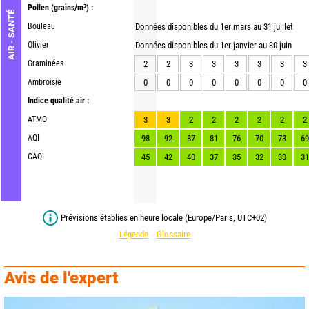
Pollen
(grains/m³) :
AIR - SANTÉ
Bouleau
Données disponibles du 1er mars au 31 juillet
Olivier
Données disponibles du 1er janvier au 30 juin
Graminées
2
2
3
3
3
3
3
3
Ambroisie
0
0
0
0
0
0
0
0
Indice qualité air :
ATMO
3
3
2
2
2
2
2
2
AQI
98
92
87
81
76
70
73
69
CAQI
45
42
40
37
35
32
33
31
Prévisions établies en heure locale (Europe/Paris, UTC+02)
Légende
Glossaire
Avis de l'expert