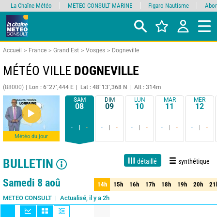
La Chaîne Météo
METEO CONSULT MARINE
Figaro Nautisme
Abon
Accueil
France
Grand Est
Vosges
Dogneville
MÉTÉO VILLE
DOGNEVILLE
(88000)
Lon : 6°27’,444 E
Lat : 48°13’,368 N
Alt : 314m
SAM
DIM
LUN
MAR
MER
08
09
10
11
12
-
-
-
-
-
-
-
-
-
-
Météo du jour
BULLETIN
détaillé
synthétique
Live
1 jour
3 jours
7 jours
15 jours
90%
Fiabilité
Samedi 8 aoû
14h
15h
16h
17h
18h
19h
20h
21
14h
15h
16h
17h
18h
19h
20h
21
Actualisé, il y a 2h
METEO CONSULT