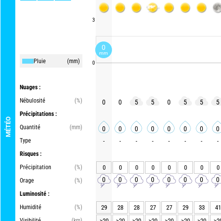
3
0
mm
Pluie
(mm)
0
Nuages :
Nébulosité
(%)
0
0
5
5
0
5
5
5
Précipitations :
MÉTÉO
Quantité
(mm)
0
0
0
0
0
0
0
0
Type
-
-
-
-
-
-
-
-
Risques :
Précipitation
(%)
0
0
0
0
0
0
0
0
0
0
0
0
0
0
0
0
Orage
(%)
Luminosité :
Humidité
(%)
29
28
28
27
27
29
33
41
Visibilité
(km)
>20
>20
>20
>20
>20
>20
>20
>2