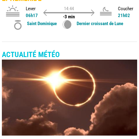
Lever
14:44
Coucher
06h17
21h02
-3 min
Saint Dominique
Dernier croissant de Lune
ACTUALITÉ MÉTÉO