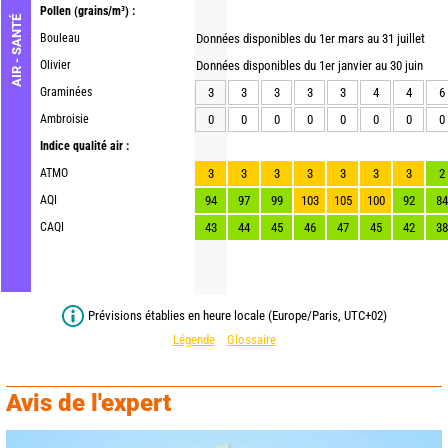
Pollen
(grains/m³) :
AIR - SANTÉ
Bouleau
Données disponibles du 1er mars au 31 juillet
Olivier
Données disponibles du 1er janvier au 30 juin
Graminées
3
3
3
3
3
4
4
6
Ambroisie
0
0
0
0
0
0
0
0
Indice qualité air :
ATMO
3
3
3
3
3
3
3
2
AQI
94
97
99
103
105
100
92
84
CAQI
43
44
45
46
47
45
42
38
Prévisions établies en heure locale (Europe/Paris, UTC+02)
Légende
Glossaire
Avis de l'expert