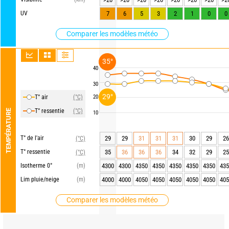
UV
7
6
5
3
2
1
0
0
Comparer les modèles météo
35°
40
30
29°
T° air
(°C)
20
T° ressentie
(°C)
TEMPÉRATURE
10
T° de l'air
29
29
31
31
31
30
29
26
(°C)
T° ressentie
35
36
36
36
34
32
29
25
(°C)
Isotherme 0°
(m)
4300
4300
4350
4350
4350
4350
4350
435
Lim pluie/neige
(m)
4000
4000
4050
4050
4050
4050
4050
405
Comparer les modèles météo