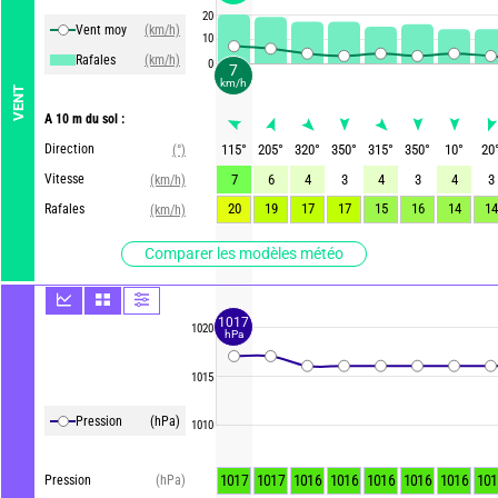
20
Vent moy
(km/h)
10
Rafales
(km/h)
0
7
km/h
VENT
A 10 m du sol :
Direction
115
°
205
°
320
°
350
°
315
°
350
°
10
°
20
(°)
Vitesse
7
6
4
3
4
3
4
3
(km/h)
20
19
17
17
15
16
14
14
Rafales
(km/h)
Comparer les modèles météo
1017
1020
hPa
1015
Pression
(hPa)
1010
1017
1017
1016
1016
1016
1016
1016
101
Pression
(hPa)