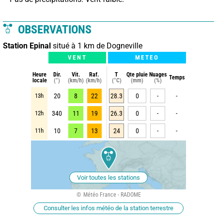
OBSERVATIONS
Station Epinal
situé à 1 km de Dogneville
VENT
METEO
Heure
Dir.
Vit.
Raf.
T
Qte pluie
Nuages
Temps
locale
(°)
(km/h)
(km/h)
(°C)
(mm)
(%)
13h
20
8
22
28.3
0
-
-
12h
340
11
19
26.3
0
-
-
11h
10
7
13
24
0
-
-
Voir toutes les stations
Météo France - RADOME
Consulter les infos météo de la station terrestre