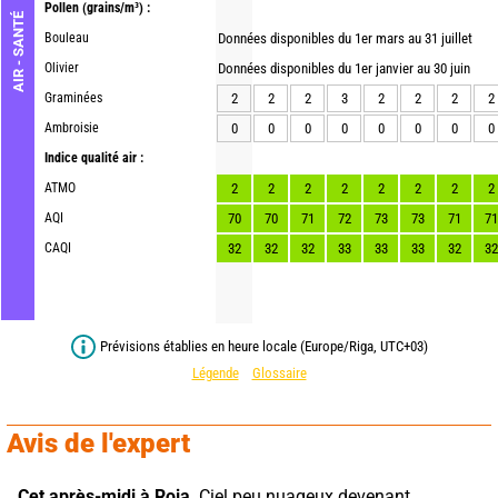
Pollen
(grains/m³) :
AIR - SANTÉ
Bouleau
Données disponibles du 1er mars au 31 juillet
Olivier
Données disponibles du 1er janvier au 30 juin
Graminées
2
2
2
3
2
2
2
2
Ambroisie
0
0
0
0
0
0
0
0
Indice qualité air :
ATMO
2
2
2
2
2
2
2
2
AQI
70
70
71
72
73
73
71
71
CAQI
32
32
32
33
33
33
32
32
Prévisions établies en heure locale (Europe/Riga, UTC+03)
Légende
Glossaire
Avis de l'expert
Cet après-midi à Roja,
 Ciel peu nuageux devenant 