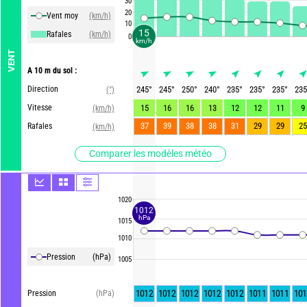
30
20
Vent moy
(km/h)
10
15
Rafales
(km/h)
0
km/h
VENT
A 10 m du sol :
Direction
245
°
245
°
250
°
240
°
235
°
235
°
235
°
235
(°)
Vitesse
15
16
16
13
12
12
11
9
(km/h)
37
39
38
38
31
29
29
25
Rafales
(km/h)
Comparer les modèles météo
1020
1012
hPa
1015
1010
Pression
(hPa)
1005
1012
1012
1012
1012
1012
1011
1011
101
Pression
(hPa)