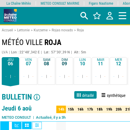
La Chaîne Météo
METEO CONSULT MARINE
Figaro Nautisme
Abon
Accueil
Lettonie
Kurzeme
Rojas novads
Roja
MÉTÉO VILLE
ROJA
LVA
Lon : 22°48’,342 E
Lat : 57°30’,39 N
Alt : 5m
JEU
VEN
SAM
DIM
LUN
MAR
MER
06
07
08
09
10
11
12
-
-
-
-
-
-
-
-
-
-
-
-
-
-
BULLETIN
détaillé
synthétique
1 jour
3 jours
7 jours
15 jours
90%
Fiabilité
Jeudi 6 aoû
14h
15h
16h
17h
18h
19h
20h
21
14h
15h
16h
17h
18h
19h
20h
21
Actualisé, il y a 3h
METEO CONSULT