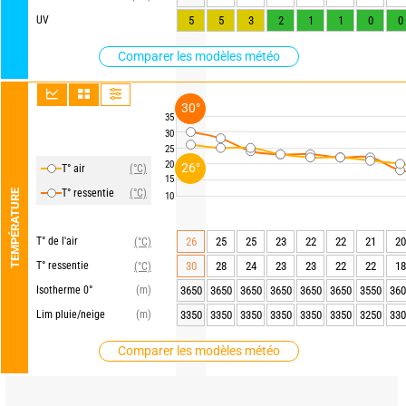
UV
5
5
3
2
1
1
0
0
Comparer les modèles météo
30°
35
30
25
20
26°
T° air
(°C)
15
T° ressentie
(°C)
TEMPÉRATURE
10
T° de l'air
26
25
25
23
22
22
21
20
(°C)
T° ressentie
30
28
24
23
23
22
22
18
(°C)
Isotherme 0°
(m)
3650
3650
3650
3650
3650
3650
3550
360
Lim pluie/neige
(m)
3350
3350
3350
3350
3350
3350
3250
330
Comparer les modèles météo