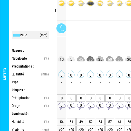
3
0
mm
Pluie
(mm)
0
Nuages :
Nébulosité
(%)
10
5
45
85
35
60
60
2
Précipitations :
MÉTÉO
Quantité
(mm)
0
0
0
0
0
0
0
0
Type
-
-
-
-
-
-
-
-
Risques :
Précipitation
(%)
0
0
0
0
0
0
0
0
0
0
0
0
0
0
0
0
Orage
(%)
Luminosité :
Humidité
(%)
54
51
49
52
54
57
61
68
Visibilité
(km)
>20
>20
>20
>20
>20
>20
>20
>2