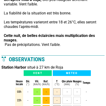
variable. Vent faible.
La fiabilité de la situation est très bonne.
Les températures varieront entre 18 et 26°C, elles seront 
chaudes l'après-midi.
Cette nuit,
de belles éclaircies mais multiplication des 
nuages.
 Pas de précipitations. Vent faible.
OBSERVATIONS
Station Harbor
situé à 27 km de Roja
VENT
METEO
Heure
Dir.
Vit.
Raf.
T
Qte pluie
Nuages
Temps
locale
(°)
(km/h)
(km/h)
(°C)
(mm)
(%)
03h
-
-
-
-
-
-
-
22h
-
-
-
-
-
-
-