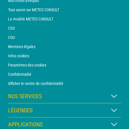
Nos offres d'emploi
Tout savoir sur METEO CONSULT
Le modèle METEO CONSULT
CGV
CGU
Mentions légales
Infos cookies
Paramètres des cookies
Confidentialité
Afficher le centre de confidentialité
NOS SERVICES
Abonnement METEO Xpert
LÉGENDES
Abonnement METEO PRO
Légende des cartes
APPLICATIONS
Consultation avec un prévisionniste