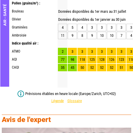
Pollen
(grains/m³) :
AIR - SANTÉ
Bouleau
Données disponibles du 1er mars au 31 juillet
Olivier
Données disponibles du 1er janvier au 30 juin
Graminées
4
5
4
3
3
3
3
3
Ambroisie
11
9
8
9
10
10
7
4
Indice qualité air :
ATMO
2
3
3
3
3
3
3
3
AQI
77
98
118
125
128
126
123
11
CAQI
35
45
50
52
52
52
51
50
Prévisions établies en heure locale (Europe/Zurich, UTC+02)
Légende
Glossaire
Avis de l'expert