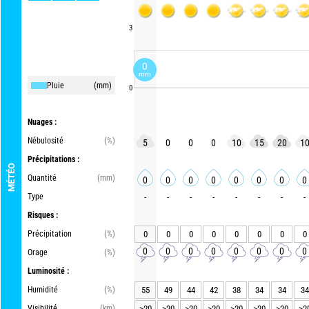
3
0
mm
Pluie
(mm)
0
Nuages :
Nébulosité
(%)
5
0
0
0
10
15
20
1
Précipitations :
MÉTÉO
Quantité
(mm)
0
0
0
0
0
0
0
0
Type
-
-
-
-
-
-
-
-
Risques :
Précipitation
(%)
0
0
0
0
0
0
0
0
0
0
0
0
0
0
0
0
Orage
(%)
Luminosité :
Humidité
(%)
55
49
44
42
38
34
34
34
Visibilité
(km)
>20
>20
>20
>20
>20
>20
>20
>2