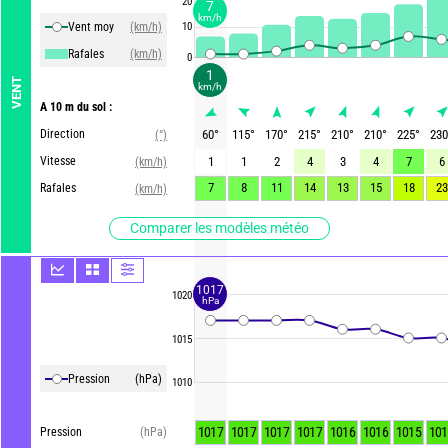
20
7
km/h
Vent moy
(km/h)
10
Rafales
(km/h)
0
1
VENT
km/h
A 10 m du sol :
Direction
60
°
115
°
170
°
215
°
210
°
210
°
225
°
230
(°)
Vitesse
1
1
2
4
3
4
7
6
(km/h)
7
8
11
14
13
15
18
23
Rafales
(km/h)
Comparer les modèles météo
1017
1020
hPa
1015
Pression
(hPa)
1010
1017
1017
1017
1017
1016
1016
1015
101
Pression
(hPa)