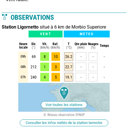
OBSERVATIONS
Station Ligornetto
situé à 6 km de Morbio Superiore
VENT
METEO
Heure
Dir.
Vit.
Raf.
T
Qte pluie
Nuages
Temps
locale
(°)
(km/h)
(km/h)
(°C)
(mm)
(%)
09h
69
8
10
26.2
-
-
-
08h
212
1
3
22.7
-
-
-
07h
240
4
5
19.1
-
-
-
Voir toutes les stations
Réseau observation SYNOP
Consulter les infos météo de la station terrestre