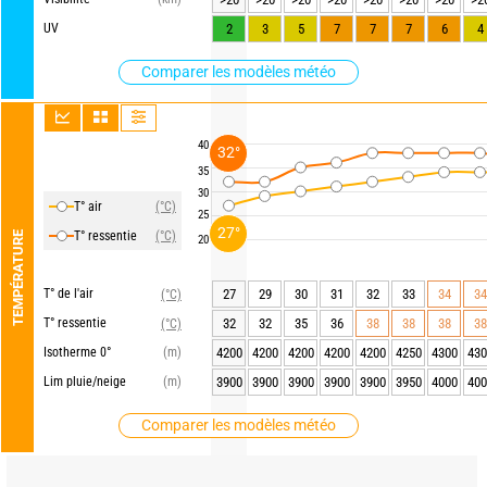
UV
2
3
5
7
7
7
6
4
Comparer les modèles météo
40
32°
35
30
T° air
(°C)
25
27°
T° ressentie
(°C)
TEMPÉRATURE
20
T° de l'air
27
29
30
31
32
33
34
34
(°C)
T° ressentie
32
32
35
36
38
38
38
38
(°C)
Isotherme 0°
(m)
4200
4200
4200
4200
4200
4250
4300
430
Lim pluie/neige
(m)
3900
3900
3900
3900
3900
3950
4000
400
Comparer les modèles météo