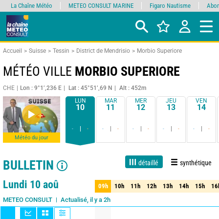
La Chaîne Météo
METEO CONSULT MARINE
Figaro Nautisme
Abon
Accueil
Suisse
Tessin
District de Mendrisio
Morbio Superiore
MÉTÉO VILLE
MORBIO SUPERIORE
CHE
Lon : 9°1’,236 E
Lat : 45°51’,69 N
Alt : 452m
LUN
MAR
MER
JEU
VEN
10
11
12
13
14
-
-
-
-
-
-
-
-
-
-
Météo du jour
BULLETIN
détaillé
synthétique
1 jour
3 jours
7 jours
15 jours
90%
Fiabilité
Lundi 10 aoû
09h
10h
11h
12h
13h
14h
15h
16
09h
10h
11h
12h
13h
14h
15h
16
Actualisé, il y a 2h
METEO CONSULT