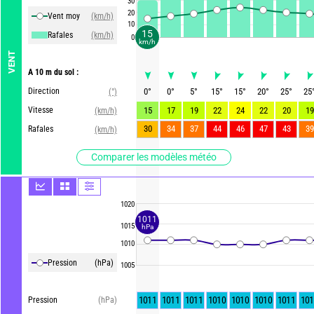
30
20
Vent moy
(km/h)
10
15
Rafales
(km/h)
0
km/h
VENT
A 10 m du sol :
Direction
0
°
0
°
5
°
15
°
15
°
20
°
25
°
25
(°)
Vitesse
15
17
19
22
24
22
20
19
(km/h)
30
34
37
44
46
47
43
39
Rafales
(km/h)
Comparer les modèles météo
1020
1011
1015
hPa
1010
Pression
(hPa)
1005
1011
1011
1011
1010
1010
1010
1011
101
Pression
(hPa)