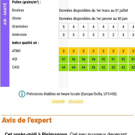
Pollen
(grains/m³) :
AIR - SANTÉ
Bouleau
Données disponibles du 1er mars au 31 juillet
Olivier
Données disponibles du 1er janvier au 30 juin
Graminées
5
4
4
4
4
4
4
4
Ambroisie
3
3
3
3
3
2
3
3
Indice qualité air :
ATMO
3
3
3
3
3
3
3
3
AQI
97
96
96
94
92
91
92
91
CAQI
44
44
44
43
42
42
42
42
Prévisions établies en heure locale (Europe/Sofia, UTC+03)
Légende
Glossaire
Avis de l'expert
Cet après-midi à Risimanovo,
 Ciel peu nuageux devenant 