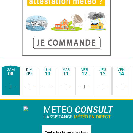
SAM
DIM
LUN
MAR
MER
JEU
VEN
08
09
10
11
12
13
14
-
-
-
-
-
-
-
-
-
-
-
-
-
-
METEO
CONSULT
L'ASSISTANCE
MÉTÉO EN DIRECT
Contactez le service client