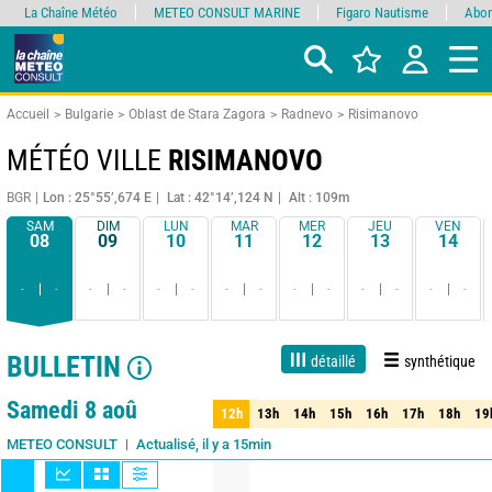
La Chaîne Météo
METEO CONSULT MARINE
Figaro Nautisme
Abon
Accueil
Bulgarie
Oblast de Stara Zagora
Radnevo
Risimanovo
MÉTÉO VILLE
RISIMANOVO
BGR
Lon : 25°55’,674 E
Lat : 42°14’,124 N
Alt : 109m
SAM
DIM
LUN
MAR
MER
JEU
VEN
08
09
10
11
12
13
14
-
-
-
-
-
-
-
-
-
-
-
-
-
-
BULLETIN
détaillé
synthétique
1 jour
3 jours
7 jours
15 jours
90%
Fiabilité
Samedi 8 aoû
12h
13h
14h
15h
16h
17h
18h
19
12h
13h
14h
15h
16h
17h
18h
19
Actualisé, il y a 15min
METEO CONSULT