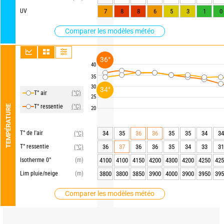
UV
7
8
8
6
5
3
1
0
Comparer les modèles météo
36°
40
35
30
34°
T° air
(°C)
25
T° ressentie
(°C)
TEMPÉRATURE
20
T° de l'air
34
35
36
36
35
35
34
34
(°C)
T° ressentie
36
37
36
36
35
34
33
31
(°C)
Isotherme 0°
(m)
4100
4100
4150
4200
4300
4200
4250
425
Lim pluie/neige
(m)
3800
3800
3850
3900
4000
3900
3950
395
Comparer les modèles météo