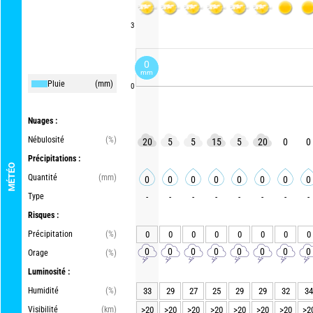
3
0
mm
Pluie
(mm)
0
Nuages :
Nébulosité
(%)
20
5
5
15
5
20
0
0
Précipitations :
MÉTÉO
Quantité
(mm)
0
0
0
0
0
0
0
0
Type
-
-
-
-
-
-
-
-
Risques :
Précipitation
(%)
0
0
0
0
0
0
0
0
0
0
0
0
0
0
0
0
Orage
(%)
Luminosité :
Humidité
(%)
33
29
27
25
29
29
32
34
Visibilité
(km)
>20
>20
>20
>20
>20
>20
>20
>2