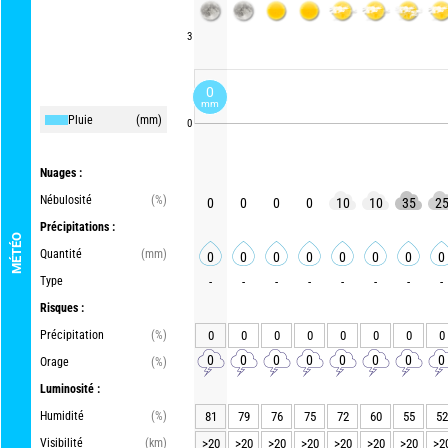
3
0
mm
Pluie
(mm)
0
Nuages :
Nébulosité
(%)
0
0
0
0
10
10
35
2
Précipitations :
MÉTÉO
Quantité
(mm)
0
0
0
0
0
0
0
0
Type
-
-
-
-
-
-
-
-
Risques :
Précipitation
(%)
0
0
0
0
0
0
0
0
0
0
0
0
0
0
0
0
Orage
(%)
Luminosité :
Humidité
(%)
81
79
76
75
72
60
55
52
Visibilité
(km)
>20
>20
>20
>20
>20
>20
>20
>2