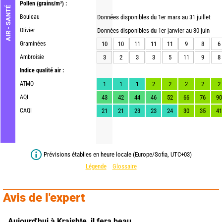
Pollen
(grains/m³) :
AIR - SANTÉ
Bouleau
Données disponibles du 1er mars au 31 juillet
Olivier
Données disponibles du 1er janvier au 30 juin
Graminées
10
10
11
11
11
9
8
6
Ambroisie
3
2
3
3
5
11
9
8
Indice qualité air :
ATMO
1
1
1
2
2
2
2
2
AQI
43
42
44
46
52
66
76
90
CAQI
21
21
23
23
24
30
35
41
Prévisions établies en heure locale (Europe/Sofia, UTC+03)
Légende
Glossaire
Avis de l'expert
Aujourd'hui à Kraishte,
il fera beau.