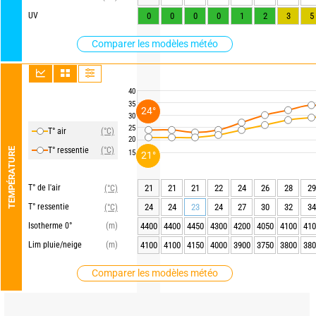
UV
0
0
0
0
1
2
3
5
Comparer les modèles météo
40
35
24°
30
25
T° air
(°C)
20
T° ressentie
(°C)
TEMPÉRATURE
15
21°
T° de l'air
21
21
21
22
24
26
28
29
(°C)
T° ressentie
24
24
23
24
27
30
32
34
(°C)
Isotherme 0°
(m)
4400
4400
4450
4300
4200
4050
4100
410
Lim pluie/neige
(m)
4100
4100
4150
4000
3900
3750
3800
380
Comparer les modèles météo