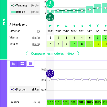
5
20
Vent moy
(km/h)
km/h
10
Rafales
(km/h)
0
3
VENT
km/h
A 10 m du sol :
Direction
280
°
280
°
290
°
305
°
320
°
345
°
5
°
25
(°)
Vitesse
3
4
4
4
4
6
9
9
(km/h)
5
6
6
7
8
13
17
18
Rafales
(km/h)
Comparer les modèles météo
1020
1015
hPa
1015
Pression
(hPa)
1010
1015
1015
1015
1015
1015
1015
1015
101
Pression
(hPa)