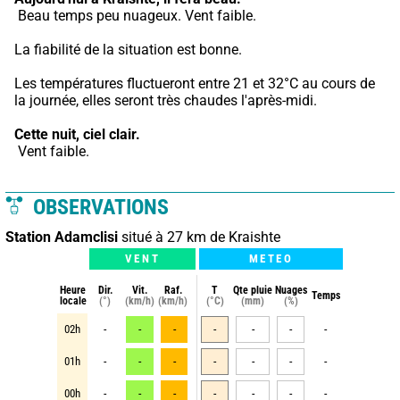
 Beau temps peu nuageux. Vent faible.
La fiabilité de la situation est bonne.
Les températures fluctueront entre 21 et 32°C au cours de 
la journée, elles seront très chaudes l'après-midi.
Cette nuit,
ciel clair.
 Vent faible.
OBSERVATIONS
Station Adamclisi
situé à 27 km de Kraishte
VENT
METEO
Heure
Dir.
Vit.
Raf.
T
Qte pluie
Nuages
Temps
locale
(°)
(km/h)
(km/h)
(°C)
(mm)
(%)
02h
-
-
-
-
-
-
-
01h
-
-
-
-
-
-
-
00h
-
-
-
-
-
-
-