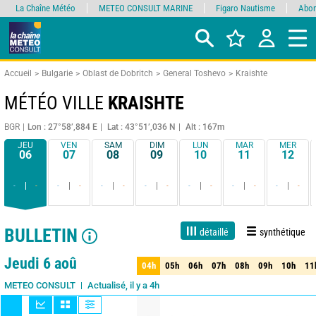
La Chaîne Météo
METEO CONSULT MARINE
Figaro Nautisme
Abon
Accueil
Bulgarie
Oblast de Dobritch
General Toshevo
Kraishte
MÉTÉO VILLE
KRAISHTE
BGR
Lon : 27°58’,884 E
Lat : 43°51’,036 N
Alt : 167m
JEU
VEN
SAM
DIM
LUN
MAR
MER
06
07
08
09
10
11
12
-
-
-
-
-
-
-
-
-
-
-
-
-
-
BULLETIN
détaillé
synthétique
1 jour
3 jours
7 jours
15 jours
85%
Fiabilité
Jeudi 6 aoû
04h
05h
06h
07h
08h
09h
10h
11
04h
05h
06h
07h
08h
09h
10h
11
Actualisé, il y a 4h
METEO CONSULT