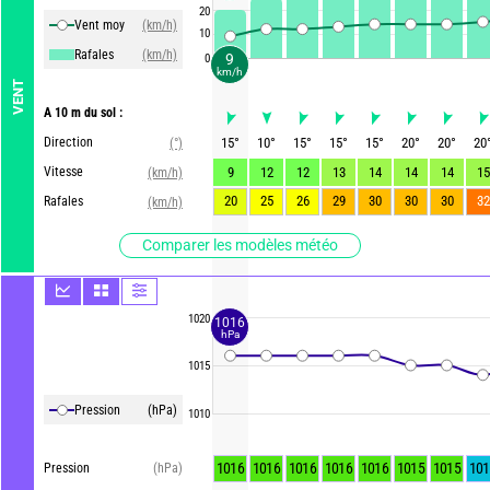
20
Vent moy
(km/h)
10
Rafales
(km/h)
9
0
km/h
VENT
A 10 m du sol :
Direction
15
°
10
°
15
°
15
°
15
°
20
°
20
°
20
(°)
Vitesse
9
12
12
13
14
14
14
15
(km/h)
20
25
26
29
30
30
30
32
Rafales
(km/h)
Comparer les modèles météo
1020
1016
hPa
1015
Pression
(hPa)
1010
1016
1016
1016
1016
1016
1015
1015
101
Pression
(hPa)