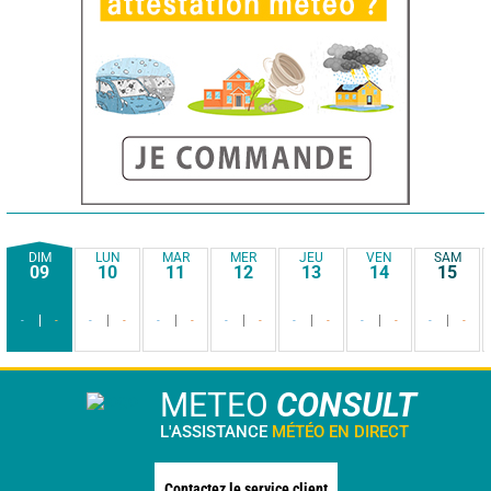
DIM
LUN
MAR
MER
JEU
VEN
SAM
09
10
11
12
13
14
15
-
-
-
-
-
-
-
-
-
-
-
-
-
-
METEO
CONSULT
L'ASSISTANCE
MÉTÉO EN DIRECT
Contactez le service client