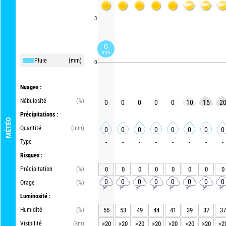
3
0
mm
Pluie
(mm)
0
Nuages :
Nébulosité
(%)
0
0
0
0
0
10
15
2
Précipitations :
MÉTÉO
Quantité
(mm)
0
0
0
0
0
0
0
0
Type
-
-
-
-
-
-
-
-
Risques :
Précipitation
(%)
0
0
0
0
0
0
0
0
0
0
0
0
0
0
0
0
Orage
(%)
Luminosité :
Humidité
(%)
55
53
49
44
41
39
37
37
Visibilité
(km)
>20
>20
>20
>20
>20
>20
>20
>2