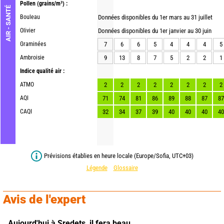
Pollen
(grains/m³) :
AIR - SANTÉ
Bouleau
Données disponibles du 1er mars au 31 juillet
Olivier
Données disponibles du 1er janvier au 30 juin
Graminées
7
6
6
5
4
4
4
5
Ambroisie
9
13
8
7
5
2
2
1
Indice qualité air :
ATMO
2
2
2
2
2
2
2
2
AQI
71
74
81
86
89
88
87
87
CAQI
32
34
37
39
40
40
40
40
Prévisions établies en heure locale (Europe/Sofia, UTC+03)
Légende
Glossaire
Avis de l'expert
Aujourd'hui à Sredets,
il fera beau.