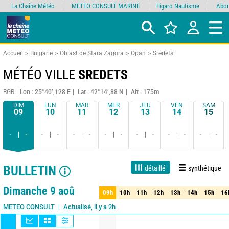
La Chaîne Météo
METEO CONSULT MARINE
Figaro Nautisme
Abon
Accueil
Bulgarie
Oblast de Stara Zagora
Opan
Sredets
MÉTÉO VILLE
SREDETS
BGR
Lon : 25°40’,128 E
Lat : 42°14’,88 N
Alt : 175m
DIM
LUN
MAR
MER
JEU
VEN
SAM
09
10
11
12
13
14
15
-
-
-
-
-
-
-
-
-
-
-
-
-
-
BULLETIN
détaillé
synthétique
1 jour
3 jours
7 jours
15 jours
90%
Fiabilité
Dimanche 9 aoû
09h
10h
11h
12h
13h
14h
15h
16
09h
10h
11h
12h
13h
14h
15h
16
Actualisé, il y a 2h
METEO CONSULT