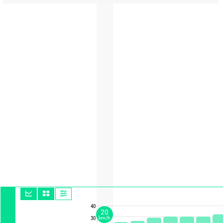
40
20
30
km/h