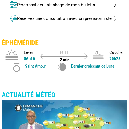
Personnaliser l'affichage de mon bulletin
Réservez une consultation avec un prévisionniste
ÉPHÉMÉRIDE
Lever
14:11
Coucher
06h16
20h28
-2 min
Saint Amour
Dernier croissant de Lune
ACTUALITÉ MÉTÉO