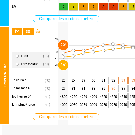
UV
2
4
6
7
8
8
6
5
Comparer les modèles météo
40
29°
35
30
T° air
(°C)
25
T° ressentie
(°C)
TEMPÉRATURE
26°
20
T° de l'air
26
27
29
30
31
32
33
33
(°C)
T° ressentie
29
31
31
33
35
36
35
34
(°C)
Isotherme 0°
(m)
4300
4250
4250
4200
4250
4250
4250
425
Lim pluie/neige
(m)
4000
3950
3950
3900
3950
3950
3950
395
Comparer les modèles météo