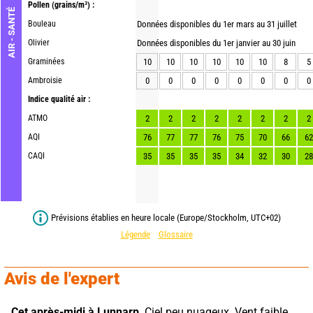
Pollen
(grains/m³) :
AIR - SANTÉ
Bouleau
Données disponibles du 1er mars au 31 juillet
Olivier
Données disponibles du 1er janvier au 30 juin
Graminées
10
10
10
10
10
10
8
5
Ambroisie
0
0
0
0
0
0
0
0
Indice qualité air :
ATMO
2
2
2
2
2
2
2
2
AQI
76
77
77
76
75
70
66
62
CAQI
35
35
35
35
34
32
30
28
Prévisions établies en heure locale (Europe/Stockholm, UTC+02)
Légende
Glossaire
Avis de l'expert
Cet après-midi à Lunnarp,
 Ciel peu nuageux. Vent faible.