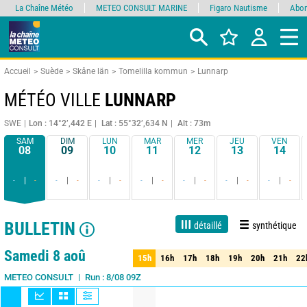
La Chaîne Météo
METEO CONSULT MARINE
Figaro Nautisme
Abon
Accueil
Suède
Skåne län
Tomelilla kommun
Lunnarp
MÉTÉO VILLE
LUNNARP
SWE
Lon : 14°2’,442 E
Lat : 55°32’,634 N
Alt : 73m
SAM
DIM
LUN
MAR
MER
JEU
VEN
08
09
10
11
12
13
14
-
-
-
-
-
-
-
-
-
-
-
-
-
-
BULLETIN
détaillé
synthétique
1 jour
3 jours
7 jours
15 jours
90%
Fiabilité
Samedi 8 aoû
15h
16h
17h
18h
19h
20h
21h
22
15h
16h
17h
18h
19h
20h
21h
22
Run : 8/08 09Z
METEO CONSULT