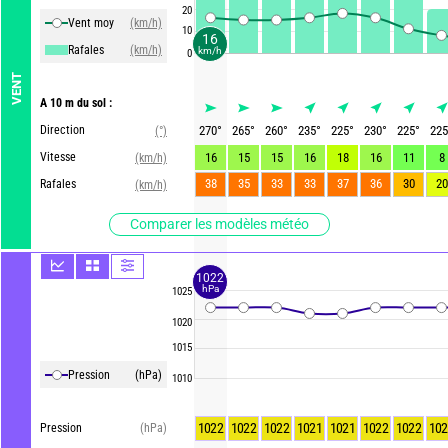
20
Vent moy
(km/h)
10
16
Rafales
(km/h)
km/h
0
VENT
A 10 m du sol :
Direction
270
°
265
°
260
°
235
°
225
°
230
°
225
°
225
(°)
Vitesse
16
15
15
16
18
16
11
8
(km/h)
38
35
33
33
37
36
30
20
Rafales
(km/h)
Comparer les modèles météo
1022
hPa
1025
1020
1015
Pression
(hPa)
1010
1022
1022
1022
1021
1021
1022
1022
102
Pression
(hPa)