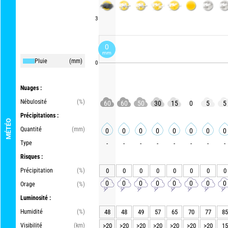
3
0
mm
Pluie
(mm)
0
Nuages :
Nébulosité
(%)
60
60
50
30
15
0
5
5
Précipitations :
MÉTÉO
Quantité
(mm)
0
0
0
0
0
0
0
0
Type
-
-
-
-
-
-
-
-
Risques :
Précipitation
(%)
0
0
0
0
0
0
0
0
0
0
0
0
0
0
0
0
Orage
(%)
Luminosité :
Humidité
(%)
48
48
49
57
65
70
77
85
Visibilité
(km)
>20
>20
>20
>20
>20
>20
>20
15