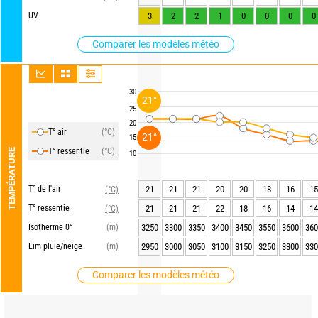
UV
3
2
2
1
0
0
0
0
Comparer les modèles météo
30
21°
25
20
T° air
(°C)
21°
15
T° ressentie
(°C)
TEMPÉRATURE
10
T° de l'air
21
21
21
20
20
18
16
15
(°C)
T° ressentie
21
21
21
22
18
16
14
14
(°C)
Isotherme 0°
(m)
3250
3300
3350
3400
3450
3550
3600
360
Lim pluie/neige
(m)
2950
3000
3050
3100
3150
3250
3300
330
Comparer les modèles météo