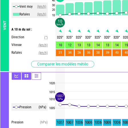
40
30
Vent moy
(km/h)
20
Rafales
(km/h)
10
10
VENT
km/h
A 10 m du sol :
Direction
325
°
325
°
325
°
320
°
325
°
320
°
320
°
320
(°)
Vitesse
10
12
13
13
14
13
14
15
(km/h)
31
34
36
36
38
39
40
40
Rafales
(km/h)
Comparer les modèles météo
1020
1015
1007
1010
hPa
Pression
(hPa)
1005
1007
1007
1006
1006
1006
1006
1006
100
Pression
(hPa)