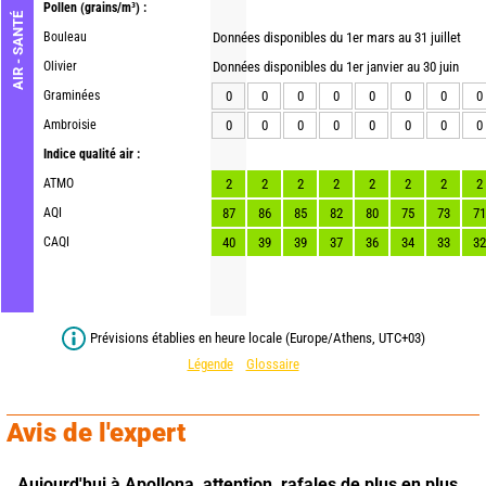
Pollen
(grains/m³) :
AIR - SANTÉ
Bouleau
Données disponibles du 1er mars au 31 juillet
Olivier
Données disponibles du 1er janvier au 30 juin
Graminées
0
0
0
0
0
0
0
0
Ambroisie
0
0
0
0
0
0
0
0
Indice qualité air :
ATMO
2
2
2
2
2
2
2
2
AQI
87
86
85
82
80
75
73
71
CAQI
40
39
39
37
36
34
33
32
Prévisions établies en heure locale (Europe/Athens, UTC+03)
Légende
Glossaire
Avis de l'expert
Aujourd'hui à Apollona,
attention, rafales de plus en plus 