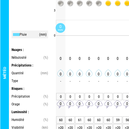
3
0
mm
Pluie
(mm)
0
Nuages :
Nébulosité
(%)
0
0
0
0
0
0
0
0
Précipitations :
MÉTÉO
Quantité
(mm)
0
0
0
0
0
0
0
0
Type
-
-
-
-
-
-
-
-
Risques :
Précipitation
(%)
0
0
0
0
0
0
0
0
0
0
0
0
0
0
0
0
Orage
(%)
Luminosité :
Humidité
(%)
60
60
61
60
60
60
59
56
Visibilité
(km)
>20
>20
>20
>20
>20
>20
>20
>2