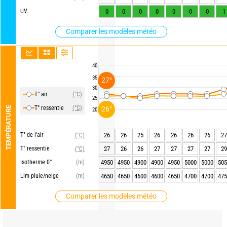
UV
0
0
0
0
0
0
0
1
Comparer les modèles météo
40
35
27°
30
T° air
(°C)
25
T° ressentie
(°C)
TEMPÉRATURE
26°
20
T° de l'air
26
26
25
26
26
26
26
27
(°C)
T° ressentie
27
26
26
27
27
27
27
29
(°C)
Isotherme 0°
(m)
4950
4950
4900
4900
4950
5000
5000
505
Lim pluie/neige
(m)
4650
4650
4600
4600
4650
4700
4700
475
Comparer les modèles météo