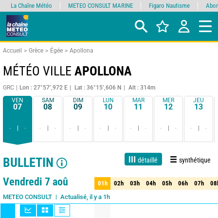
La Chaîne Météo
METEO CONSULT MARINE
Figaro Nautisme
Abon
Accueil
Grèce
Égée
Apollona
MÉTÉO VILLE
APOLLONA
GRC
Lon : 27°57’,972 E
Lat : 36°15’,606 N
Alt : 314m
VEN
SAM
DIM
LUN
MAR
MER
JEU
07
08
09
10
11
12
13
-
-
-
-
-
-
-
-
-
-
-
-
-
-
BULLETIN
détaillé
synthétique
1 jour
3 jours
7 jours
15 jours
85%
Fiabilité
Vendredi 7 aoû
01h
02h
03h
04h
05h
06h
07h
08
01h
02h
03h
04h
05h
06h
07h
08
Actualisé, il y a 1h
METEO CONSULT