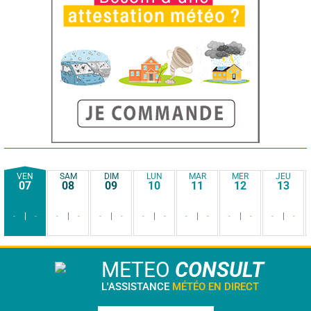
VEN
SAM
DIM
LUN
MAR
MER
JEU
07
08
09
10
11
12
13
-
-
-
-
-
-
-
-
-
-
-
-
-
-
METEO
CONSULT
L'ASSISTANCE
MÉTÉO EN DIRECT