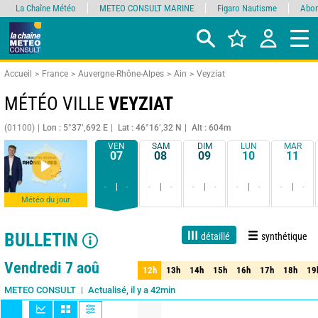
La Chaîne Météo
METEO CONSULT MARINE
Figaro Nautisme
Abon
Accueil
France
Auvergne-Rhône-Alpes
Ain
Veyziat
MÉTÉO VILLE
VEYZIAT
(01100)
Lon : 5°37’,692 E
Lat : 46°16’,32 N
Alt : 604m
VEN
SAM
DIM
LUN
MAR
07
08
09
10
11
-
-
-
-
-
-
-
-
-
-
Météo du jour
BULLETIN
détaillé
synthétique
Live
1 jour
3 jours
7 jours
15 jours
90%
Fiabilité
Vendredi 7 aoû
12h
13h
14h
15h
16h
17h
18h
19
12h
13h
14h
15h
16h
17h
18h
19
Actualisé, il y a 42min
METEO CONSULT