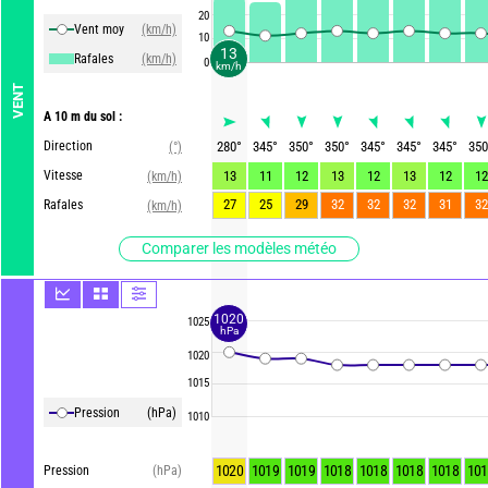
20
Vent moy
(km/h)
10
13
Rafales
(km/h)
0
km/h
VENT
A 10 m du sol :
Direction
280
°
345
°
350
°
350
°
345
°
345
°
345
°
350
(°)
Vitesse
13
11
12
13
12
13
12
12
(km/h)
27
25
29
32
32
32
31
32
Rafales
(km/h)
Comparer les modèles météo
1020
1025
hPa
1020
1015
Pression
(hPa)
1010
1020
1019
1019
1018
1018
1018
1018
101
Pression
(hPa)