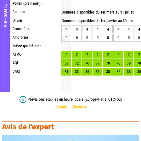
Pollen
(grains/m³) :
AIR - SANTÉ
Bouleau
Données disponibles du 1er mars au 31 juillet
Olivier
Données disponibles du 1er janvier au 30 juin
Graminées
4
3
4
4
4
4
4
4
Ambroisie
0
0
0
0
0
0
0
0
Indice qualité air :
ATMO
2
2
2
2
2
2
2
2
AQI
69
72
76
77
78
78
79
78
CAQI
31
33
35
35
35
35
36
35
Prévisions établies en heure locale (Europe/Paris, UTC+02)
Légende
Glossaire
Avis de l'expert