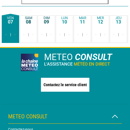
VEN
SAM
DIM
LUN
MAR
MER
JEU
07
08
09
10
11
12
13
-
-
-
-
-
-
-
-
-
-
-
-
-
-
METEO
CONSULT
L'ASSISTANCE
MÉTÉO EN DIRECT
Contactez le service client
METEO CONSULT
Contactez-nous