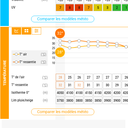
UV
7
8
8
7
5
3
2
1
Comparer les modèles météo
32°
35
30
25
28°
20
T° air
(°C)
15
T° ressentie
(°C)
TEMPÉRATURE
10
T° de l'air
28
25
26
27
27
27
27
26
(°C)
T° ressentie
32
31
32
31
31
30
29
26
(°C)
Isotherme 0°
(m)
4050
4100
4100
4150
4150
4200
4200
420
Lim pluie/neige
(m)
3750
3800
3800
3850
3850
3900
3900
390
Comparer les modèles météo