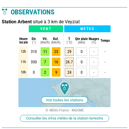
OBSERVATIONS
Station Arbent
situé à 3 km de Veyziat
VENT
METEO
Heure
Dir.
Vit.
Raf.
T
Qte pluie
Nuages
Temps
locale
(°)
(km/h)
(km/h)
(°C)
(mm)
(%)
12h
310
11
23
29
0
-
-
11h
330
7
16
26.7
0
-
-
10h
0
2
9
24
0
-
-
Voir toutes les stations
Météo France - RADOME
Consulter les infos météo de la station terrestre