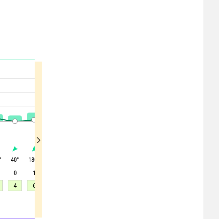
°
40
°
180
°
195
°
175
°
185
°
160
°
190
°
195
°
230
°
0
1
3
3
3
2
2
3
6
4
6
6
7
7
5
7
10
17