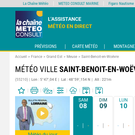
La Chaîne Météo
METEO CONSULT MARINE
Figaro Nautisme
L'ASSISTANCE
MÉTÉO EN DIRECT
PRÉVISIONS
CARTE MÉTÉO
MONTAGNE
Accueil
France
Grand Est
Meuse
Saint-Benoit-en-Woëvre
MÉTÉO VILLE
SAINT-BENOIT-EN-WOË
(55210)
Lon : 5°47’,04 E
Lat : 48°59’,154 N
Alt : 221m
SAM
DIM
LUN
08
09
10
-
-
-
-
-
-
Météo du jour