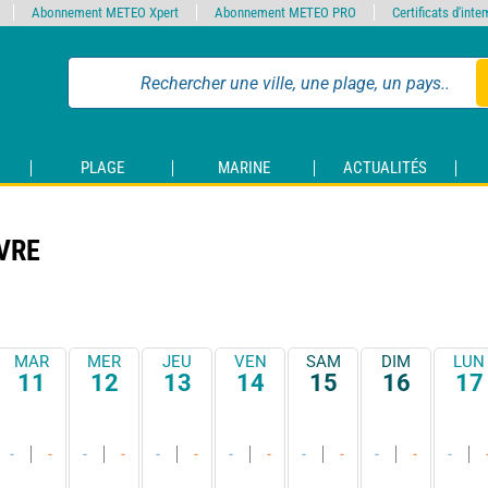
Abonnement METEO Xpert
Abonnement METEO PRO
Certificats d'int
PLAGE
MARINE
ACTUALITÉS
VRE
MAR
MER
JEU
VEN
SAM
DIM
LUN
11
12
13
14
15
16
17
-
-
-
-
-
-
-
-
-
-
-
-
-