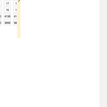
17
16
15
15
15
17
21
25
28
16
15
15
14
15
18
25
28
31
0
4150
4100
4100
4100
4050
4050
4050
4050
4000
0
3850
3800
3800
3800
3750
3750
3750
3750
3700