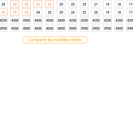
29
30
30
30
30
29
25
23
21
19
18
17
35
35
35
34
32
29
24
22
20
19
18
17
4250
4300
4300
4300
4300
4300
4250
4250
4250
4250
4200
420
3950
4000
4000
4000
4000
4000
3950
3950
3950
3950
3900
390
Comparer les modèles météo