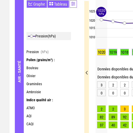
Graphe
Tableau
1020
1025
hPa
1020
1015
Pression
(hPa)
1010
Pression
(hPa)
1020
1019
1018
Pollen
(grains/m³) :
AIR - SANTÉ
Bouleau
Données disponibles du 
Olivier
Données disponibles du 
Graminées
3
2
2
Ambroisie
0
0
0
Indice qualité air :
ATMO
2
2
3
AQI
82
89
92
CAQI
37
40
42