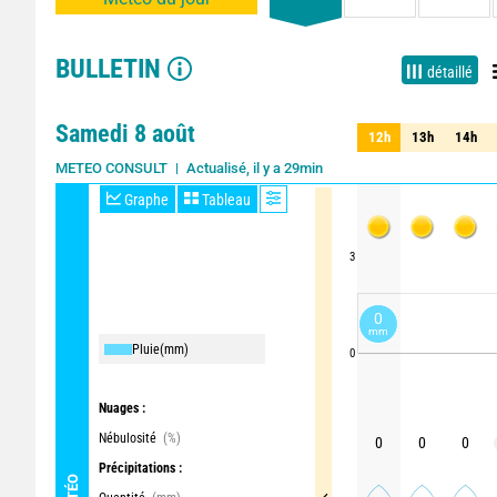
BULLETIN
détaillé
Samedi 8 août
12h
13h
14h
12h
13h
14h
Actualisé, il y a 29min
METEO CONSULT
Graphe
Tableau
3
0
mm
Pluie
(mm)
0
Nuages :
Nébulosité
(%)
0
0
0
Précipitations :
MÉTÉO