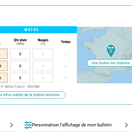
METEO
Qte pluie
Nuages
Temps
)
(mm)
(%)
0
-
-
Voir toutes les stations
9
0
-
-
6
0
-
-
Météo France - RADOME
s infos météo de la station terrestre
Personnaliser l'affichage de mon bulletin