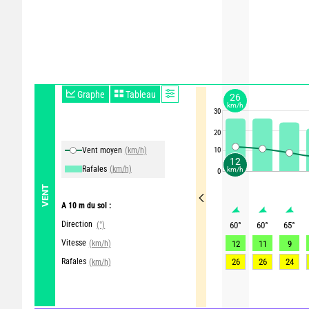
Graphe
Tableau
26
km/h
30
20
Vent moyen
(km/h)
10
12
Rafales
(km/h)
km/h
0
VENT
A 10 m du sol :
Direction
(°)
60
°
60
°
65
°
Vitesse
(km/h)
12
11
9
Rafales
26
26
24
(km/h)