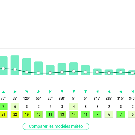
75
°
55
°
120
°
55
°
25
°
350
°
5
°
5
°
345
°
325
°
315
°
340
7
6
3
2
2
3
4
3
3
2
3
2
21
22
19
15
11
13
14
11
7
6
7
5
Comparer les modèles météo