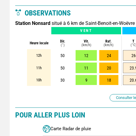
OBSERVATIONS
Station Nonsard
situé à 6 km de Saint-Benoit-en-Woëvre
VENT
Dir.
Vit.
Raf.
T
Heure locale
(°)
(km/h)
(km/h)
(°C
12h
50
12
24
26
11h
50
11
20
23.
10h
30
9
18
20.
Consulter le
POUR ALLER PLUS LOIN
Carte Radar de pluie