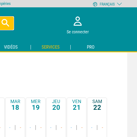
empéries
FRANÇAIS
Se connecter
VIDÉOS
SERVICES
PRO
MAR
MER
JEU
VEN
SAM
18
19
20
21
22
-
-
-
-
-
-
-
-
-
-
-