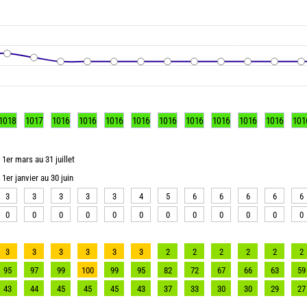
1018
1017
1016
1016
1016
1016
1016
1016
1016
1016
1016
101
1er mars au 31 juillet
1er janvier au 30 juin
3
3
3
3
3
4
5
6
6
6
6
6
0
0
0
0
0
0
0
0
0
0
0
0
3
3
3
3
3
3
2
2
2
2
2
2
95
97
99
100
99
95
82
72
67
66
63
59
43
44
45
45
45
43
37
33
30
30
29
27