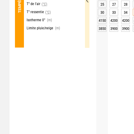
T° de l'air
(°C)
25
27
28
T° ressentie
(°C)
30
33
34
Isotherme 0°
(m)
4150
4200
4200
Limite pluie/neige
(m)
3850
3900
3900