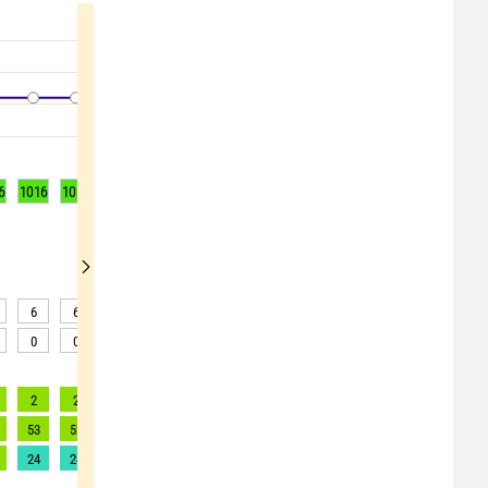
6
1016
1016
1016
1016
1016
1016
1016
1016
1016
6
6
6
6
7
6
5
4
3
0
0
0
0
0
0
0
0
0
2
2
2
2
2
1
2
2
2
53
52
52
51
49
45
49
77
90
24
24
24
23
22
20
22
35
41