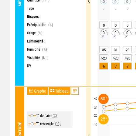
Quantité
(mm)
0
0
0
Type
-
-
-
Risques :
Précipitation
(%)
0
0
0
0
0
0
Orage
(%)
Luminosité :
Humidité
(%)
35
31
28
Visibilité
(km)
>20
>20
>20
UV
6
7
7
Graphe
Tableau
30°
40
30
T° de l'air
(°C)
20
25°
T° ressentie
(°C)
TEMPÉRATURE
10