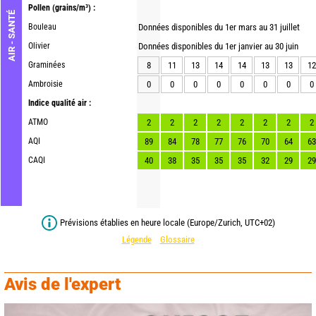
Pollen
(grains/m³) :
AIR - SANTÉ
Bouleau
Données disponibles du 1er mars au 31 juillet
Olivier
Données disponibles du 1er janvier au 30 juin
Graminées
8
11
13
14
14
13
13
12
Ambroisie
0
0
0
0
0
0
0
0
Indice qualité air :
ATMO
2
2
2
2
2
2
2
2
AQI
89
84
78
77
76
70
64
63
CAQI
40
38
35
35
35
32
29
29
Prévisions établies en heure locale (Europe/Zurich, UTC+02)
Légende
Glossaire
Avis de l'expert