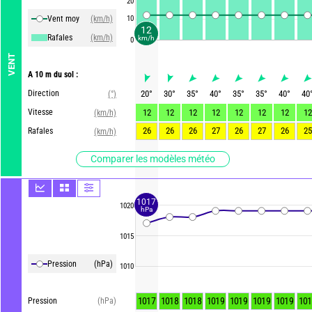
20
Vent moy
(km/h)
10
12
Rafales
(km/h)
km/h
0
VENT
A 10 m du sol :
Direction
20
°
30
°
35
°
40
°
35
°
35
°
40
°
40
(°)
Vitesse
12
12
12
12
12
12
12
12
(km/h)
26
26
26
27
26
27
26
25
Rafales
(km/h)
Comparer les modèles météo
1017
1020
hPa
1015
Pression
(hPa)
1010
1017
1018
1018
1019
1019
1019
1019
101
Pression
(hPa)