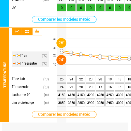
UV
0
0
0
0
0
0
0
0
Comparer les modèles météo
40
26°
30
T° air
(°C)
20
24°
T° ressentie
(°C)
TEMPÉRATURE
10
T° de l'air
26
24
22
20
20
19
18
18
(°C)
T° ressentie
24
22
20
20
17
16
16
16
(°C)
Isotherme 0°
(m)
4150
4150
4150
4200
4250
4250
4300
430
Lim pluie/neige
(m)
3850
3850
3850
3900
3950
3950
4000
400
Comparer les modèles météo