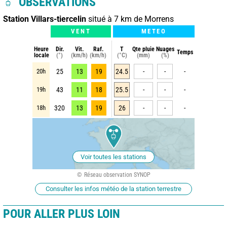
OBSERVATIONS
Station Villars-tiercelin
situé à 7 km de Morrens
VENT
METEO
Heure
Dir.
Vit.
Raf.
T
Qte pluie
Nuages
Temps
locale
(°)
(km/h)
(km/h)
(°C)
(mm)
(%)
20h
25
13
19
24.5
-
-
-
19h
43
11
18
25.5
-
-
-
18h
320
13
19
26
-
-
-
Voir toutes les stations
Réseau observation SYNOP
Consulter les infos météo de la station terrestre
POUR ALLER PLUS LOIN