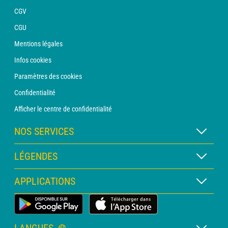
CGV
CGU
Mentions légales
Infos cookies
Paramètres des cookies
Confidentialité
Afficher le centre de confidentialité
NOS SERVICES
Abonnement METEO Xpert
LÉGENDES
Abonnement METEO PRO
Légende des cartes
APPLICATIONS
Consultation avec un prévisionniste
Légende des pictogrammes
Bulletin PRO
Application Météo Terrestre
Glossaire
Alertes
LANGUES