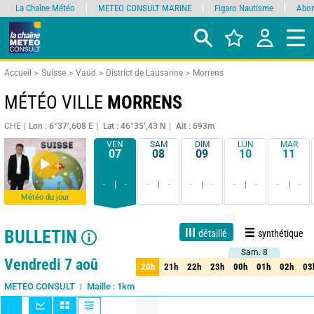
La Chaîne Météo
METEO CONSULT MARINE
Figaro Nautisme
Abon
Accueil
Suisse
Vaud
District de Lausanne
Morrens
MÉTÉO VILLE
MORRENS
CHE
Lon : 6°37’,608 E
Lat : 46°35’,43 N
Alt : 693m
VEN
SAM
DIM
LUN
MAR
07
08
09
10
11
-
-
-
-
-
-
-
-
-
-
Météo du jour
BULLETIN
détaillé
synthétique
Sam. 8
Sam. 8
1 jour
3 jours
7 jours
15 jours
90%
Fiabilité
Vendredi 7 aoû
20h
21h
22h
23h
00h
01h
02h
03
20h
21h
22h
23h
00h
01h
02h
03
Maille : 1km
METEO CONSULT