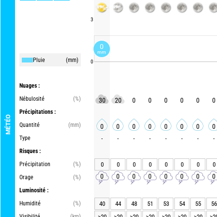
3
0
mm
Pluie
(mm)
0
Nuages :
Nébulosité
(%)
30
20
0
0
0
0
0
0
Précipitations :
MÉTÉO
Quantité
(mm)
0
0
0
0
0
0
0
0
Type
-
-
-
-
-
-
-
-
Risques :
Précipitation
(%)
0
0
0
0
0
0
0
0
0
0
0
0
0
0
0
0
Orage
(%)
Luminosité :
Humidité
(%)
40
44
48
51
53
54
55
56
Visibilité
(km)
>20
>20
>20
>20
>20
>20
>20
>2