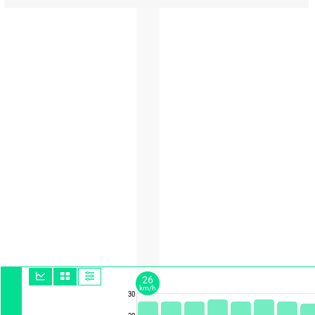
26
km/h
30