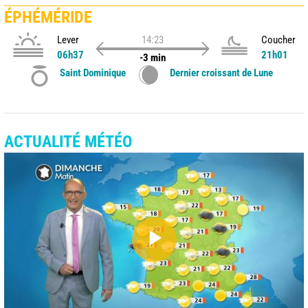
ÉPHÉMÉRIDE
Lever
14:23
Coucher
06h37
21h01
-3 min
Saint Dominique
Dernier croissant de Lune
ACTUALITÉ MÉTÉO