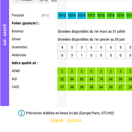
1010
1013
1014
1014
1015
1016
1016
1016
101
Pression
(hPa)
Pollen
(grains/m³) :
AIR - SANTÉ
Bouleau
Données disponibles du 1er mars au 31 juillet
Olivier
Données disponibles du 1er janvier au 30 juin
Graminées
4
5
5
6
6
6
5
5
Ambroisie
6
3
1
0
0
0
0
0
Indice qualité air :
ATMO
2
2
2
2
2
2
2
2
AQI
82
84
83
84
74
66
59
55
CAQI
37
38
38
38
34
30
27
25
Prévisions établies en heure locale (Europe/Paris, UTC+02)
Légende
Glossaire