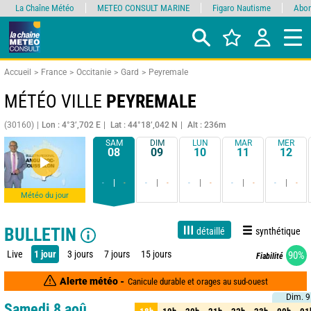
La Chaîne Météo
METEO CONSULT MARINE
Figaro Nautisme
Abon
Accueil
France
Occitanie
Gard
Peyremale
MÉTÉO VILLE
PEYREMALE
(30160)
Lon : 4°3’,702 E
Lat : 44°18’,042 N
Alt : 236m
SAM
DIM
LUN
MAR
MER
08
09
10
11
12
-
-
-
-
-
-
-
-
-
-
Météo du jour
BULLETIN
détaillé
synthétique
Live
1 jour
3 jours
7 jours
15 jours
90%
Fiabilité
Alerte météo -
Canicule durable et orages au sud-ouest
Dim. 9
Dim. 9
Samedi 8 aoû