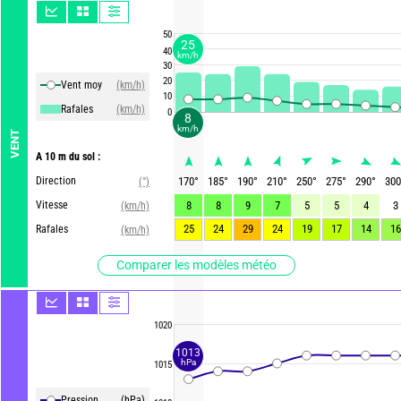
50
25
40
km/h
30
20
Vent moy
(km/h)
10
Rafales
(km/h)
0
8
km/h
VENT
A 10 m du sol :
Direction
170
°
185
°
190
°
210
°
250
°
275
°
290
°
300
(°)
Vitesse
8
8
9
7
5
5
4
3
(km/h)
25
24
29
24
19
17
14
16
Rafales
(km/h)
Comparer les modèles météo
1020
1013
hPa
1015
Pression
(hPa)