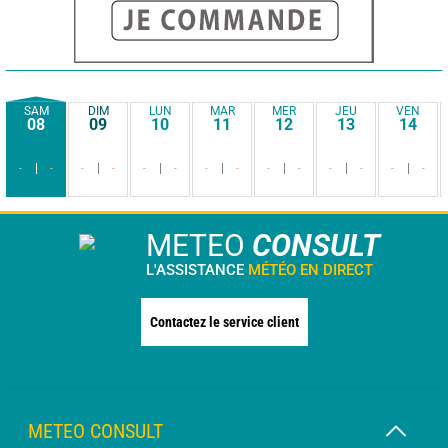
SAM
DIM
LUN
MAR
MER
JEU
VEN
08
09
10
11
12
13
14
-
-
-
-
-
-
-
-
-
-
-
-
-
-
METEO
CONSULT
L'ASSISTANCE
MÉTÉO EN DIRECT
Contactez le service client
METEO CONSULT