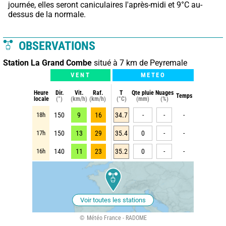
journée, elles seront caniculaires l'après-midi et 9°C au-
dessus de la normale.
OBSERVATIONS
Station La Grand Combe
situé à 7 km de Peyremale
VENT
METEO
Heure
Dir.
Vit.
Raf.
T
Qte pluie
Nuages
Temps
locale
(°)
(km/h)
(km/h)
(°C)
(mm)
(%)
18h
150
9
16
34.7
-
-
-
17h
150
13
29
35.4
0
-
-
16h
140
11
23
35.2
0
-
-
Voir toutes les stations
Météo France - RADOME