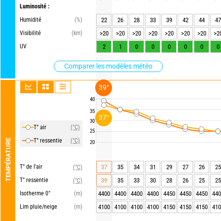
Luminosité :
Humidité
(%)
22
26
28
33
39
42
44
47
Visibilité
(km)
>20
>20
>20
>20
>20
>20
>20
>2
UV
2
1
0
0
0
0
0
0
Comparer les modèles météo
39°
40
35
37°
30
T° air
(°C)
25
T° ressentie
(°C)
TEMPÉRATURE
20
T° de l'air
37
35
34
31
29
27
26
25
(°C)
T° ressentie
39
35
33
30
28
26
25
25
(°C)
Isotherme 0°
(m)
4400
4400
4400
4400
4450
4450
4450
440
Lim pluie/neige
(m)
4100
4100
4100
4100
4150
4150
4150
410