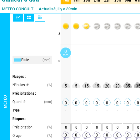
18h
19h
20h
21h
22h
23h
00h
01
18h
19h
20h
21h
22h
23h
00h
01
Actualisé, il y a 39min
METEO CONSULT
3
0
mm
Pluie
(mm)
0
Nuages :
Nébulosité
(%)
5
5
15
15
20
20
35
3
Précipitations :
MÉTÉO
Quantité
(mm)
0
0
0
0
0
0
0
0
Type
-
-
-
-
-
-
-
-
Risques :
Précipitation
(%)
0
0
0
0
0
0
0
0
0
0
0
0
0
0
0
0
Orage
(%)