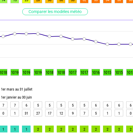
Comparer les modèles météo
1018
1019
1019
1019
1018
1018
1017
1017
1016
1015
1015
101
1er mars au 31 juillet
1er janvier au 30 juin
7
7
6
5
5
5
5
5
6
6
6
6
0
1
31
27
17
12
9
7
5
1
1
0
1
1
1
2
2
2
2
2
2
2
2
2