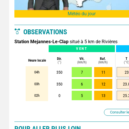
Météo du jour
OBSERVATIONS
Station Mejannes-Le-Clap
situé à 5 km de Rivières
VENT
Dir.
Vit.
Raf.
T
Heure locale
(°)
(km/h)
(km/h)
(°C
04h
350
7
11
23
03h
350
6
12
23.
02h
0
5
13
25.
Consulter le
POUR ALLER PLUS LOIN