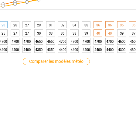
23
25
27
29
31
32
34
35
36
36
36
36
25
27
27
30
33
36
38
39
40
40
39
37
4700
4700
4700
4650
4650
4700
4700
4700
4700
4700
4600
460
4400
4400
4400
4350
4350
4400
4400
4400
4400
4400
4300
430
Comparer les modèles météo