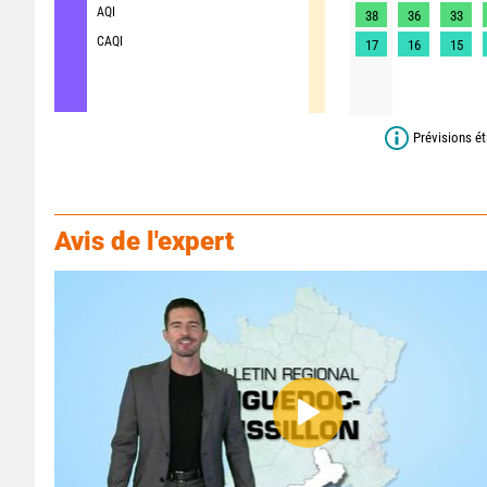
AQI
38
36
33
CAQI
17
16
15
Prévisions ét
Avis de l'expert