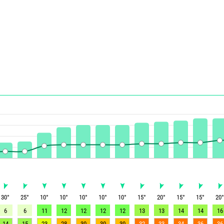
30
°
25
°
10
°
10
°
10
°
10
°
10
°
15
°
20
°
15
°
15
°
20
6
6
11
12
12
12
12
13
13
14
14
16
14
15
23
28
30
30
30
32
33
34
36
36