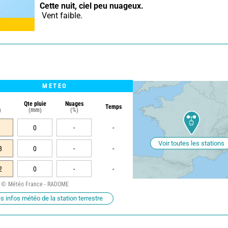
Cette nuit,
ciel peu nuageux.
 Vent faible.
METEO
Qte pluie
Nuages
Temps
)
(mm)
(%)
0
-
-
Voir toutes les stations
8
0
-
-
2
0
-
-
Météo France - RADOME
s infos météo de la station terrestre