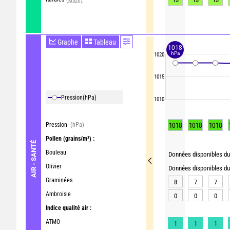
Graphe
Tableau
1018
hPa
1020
1015
Pression
(hPa)
1010
Pression
(hPa)
1018
1018
1018
Pollen
(grains/m³) :
AIR - SANTÉ
Bouleau
Données disponibles du 
Olivier
Données disponibles du 
Graminées
8
7
7
Ambroisie
0
0
0
Indice qualité air :
ATMO
1
1
1