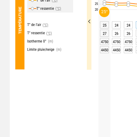
T° de l'air
(°C)
25
T° ressentie
(°C)
TEMPÉRATURE
20
25°
T° de l'air
(°C)
25
24
24
T° ressentie
(°C)
27
26
26
Isotherme 0°
(m)
4750
4750
4750
Limite pluie/neige
(m)
4450
4450
4450