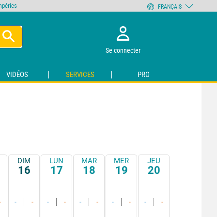
empéries
FRANÇAIS
Se connecter
VIDÉOS
SERVICES
PRO
DIM
LUN
MAR
MER
JEU
16
17
18
19
20
-
-
-
-
-
-
-
-
-
-
-