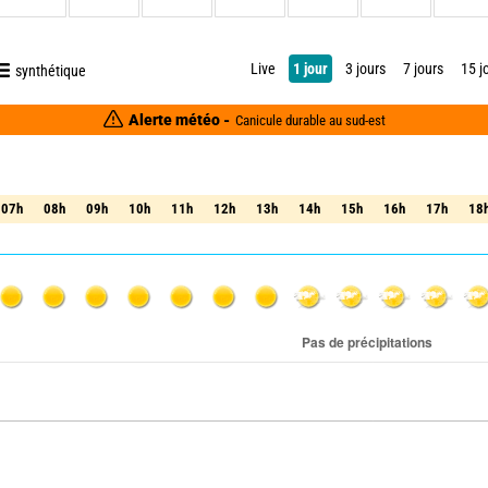
Live
1 jour
3 jours
7 jours
15 j
synthétique
Alerte météo -
Canicule durable au sud-est
07h
08h
09h
10h
11h
12h
13h
14h
15h
16h
17h
18
07h
08h
09h
10h
11h
12h
13h
14h
15h
16h
17h
18