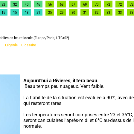
32
32
40
46
56
63
67
69
70
72
72
72
15
15
18
21
25
29
30
31
32
33
33
33
ablies en heure locale (Europe/Paris, UTC+02)
Légende
Glossaire
Aujourd'hui à Rivières,
il fera beau.
 Beau temps peu nuageux. Vent faible.
La fiabilité de la situation est évaluée à 90%, avec d
qui resteront rares
Les températures seront comprises entre 23 et 36°C, e
seront caniculaires l'après-midi et 6°C au-dessus de l
normale.