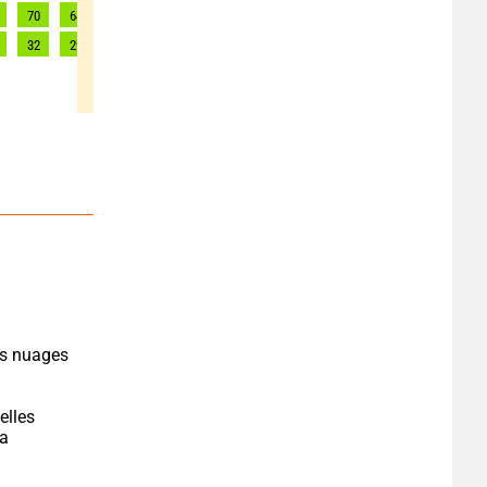
70
64
63
60
57
59
60
61
61
32
29
29
27
26
27
27
28
28
es nuages 
lles 
a 