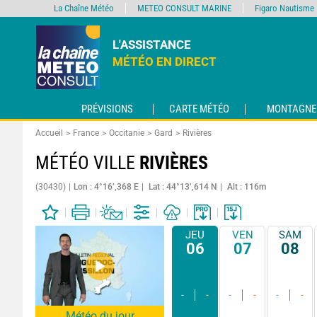
La Chaîne Météo
METEO CONSULT MARINE
Figaro Nautisme
L'ASSISTANCE
MÉTÉO EN DIRECT
PRÉVISIONS
CARTE MÉTÉO
MONTAGNE
Accueil
France
Occitanie
Gard
Rivières
MÉTÉO VILLE
RIVIÈRES
(30430)
Lon : 4°16’,368 E
Lat : 44°13’,614 N
Alt : 116m
JEU
VEN
SAM
06
07
08
-
-
-
-
-
-
Météo du jour