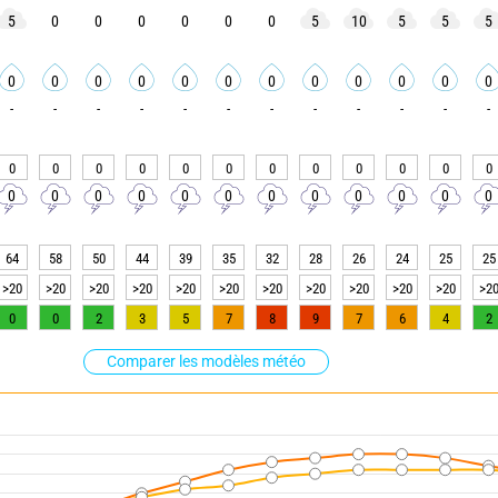
5
0
0
0
0
0
0
5
10
5
5
5
0
0
0
0
0
0
0
0
0
0
0
0
-
-
-
-
-
-
-
-
-
-
-
-
0
0
0
0
0
0
0
0
0
0
0
0
0
0
0
0
0
0
0
0
0
0
0
0
64
58
50
44
39
35
32
28
26
24
25
25
>20
>20
>20
>20
>20
>20
>20
>20
>20
>20
>20
>2
0
0
2
3
5
7
8
9
7
6
4
2
Comparer les modèles météo