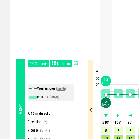
Graphe
Tableau
40
30
13
km/h
20
Vent moyen
(km/h)
10
Rafales
(km/h)
0
5
km/h
VENT
A 10 m du sol :
Direction
(°)
240
°
165
°
85
°
Vitesse
(km/h)
5
5
5
Rafales
13
13
13
(km/h)