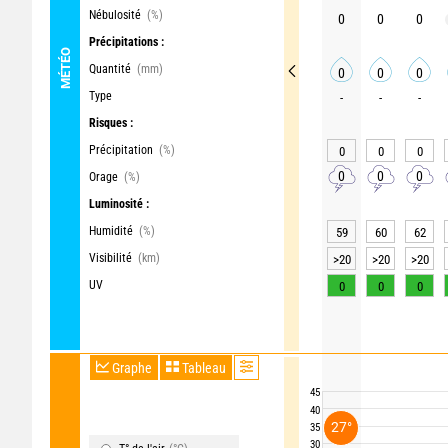
Nébulosité
(%)
0
0
0
Précipitations :
MÉTÉO
Quantité
(mm)
0
0
0
Type
-
-
-
Risques :
Précipitation
(%)
0
0
0
0
0
0
Orage
(%)
Luminosité :
Humidité
(%)
59
60
62
Visibilité
(km)
>20
>20
>20
UV
0
0
0
Graphe
Tableau
45
40
27°
35
30