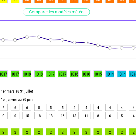
Comparer les modèles météo
1017
1017
1018
1018
1017
1017
1016
1016
1015
1014
1014
101
1er mars au 31 juillet
1er janvier au 30 juin
6
6
6
5
5
5
4
4
4
4
4
4
0
0
15
18
18
16
13
11
8
6
5
4
2
2
2
2
2
2
2
2
2
2
2
2