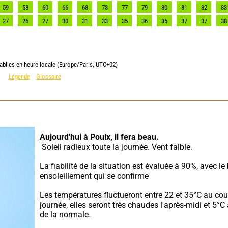
59
58
60
66
68
73
77
79
80
81
82
83
27
26
27
30
31
33
35
36
36
37
37
38
ablies en heure locale (Europe/Paris, UTC+02)
Légende
Glossaire
Aujourd'hui à Poulx,
il fera beau.
 Soleil radieux toute la journée. Vent faible.
La fiabilité de la situation est évaluée à 90%, avec le 
ensoleillement qui se confirme
Les températures fluctueront entre 22 et 35°C au cour
journée, elles seront très chaudes l'après-midi et 5°C
de la normale.