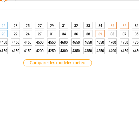
22
23
25
27
29
31
32
33
34
35
35
34
20
22
24
27
31
34
36
38
39
38
37
35
4450
4450
4450
4500
4550
4600
4650
4650
4650
4700
4750
475
4150
4150
4150
4200
4250
4300
4350
4350
4350
4400
4450
445
Comparer les modèles météo