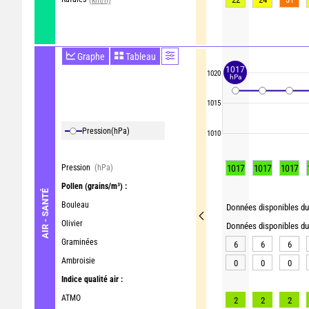
Graphe
Tableau
1017
1020
hPa
1015
Pression
(hPa)
1010
Pression
(hPa)
1017
1017
1017
Pollen
(grains/m³) :
AIR - SANTÉ
Bouleau
Données disponibles du 
Olivier
Données disponibles du 
Graminées
6
6
6
Ambroisie
0
0
0
Indice qualité air :
ATMO
2
2
2