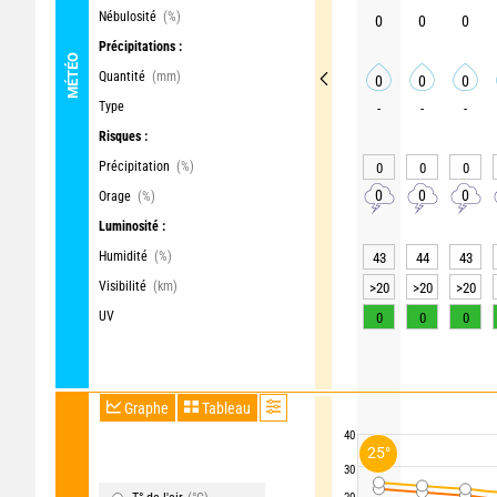
Nébulosité
(%)
0
0
0
Précipitations :
MÉTÉO
Quantité
(mm)
0
0
0
Type
-
-
-
Risques :
Précipitation
(%)
0
0
0
0
0
0
Orage
(%)
Luminosité :
Humidité
(%)
43
44
43
Visibilité
(km)
>20
>20
>20
UV
0
0
0
Graphe
Tableau
40
25°
30