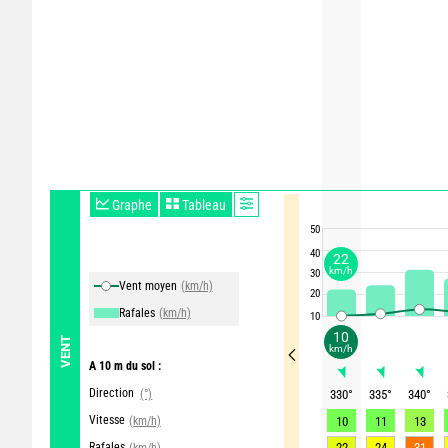
Graphe
Tableau
50
40
22
km/h
30
Vent moyen
(km/h)
20
Rafales
(km/h)
10
10
VENT
km/h
A 10 m du sol :
Direction
(°)
330
°
335
°
340
°
Vitesse
(km/h)
10
11
13
Rafales
22
24
31
(km/h)