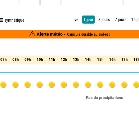
Live
1 jour
3 jours
7 jours
15 j
synthétique
Alerte météo -
Canicule durable au sud-est
07h
08h
09h
10h
11h
12h
13h
14h
15h
16h
17h
18
07h
08h
09h
10h
11h
12h
13h
14h
15h
16h
17h
18