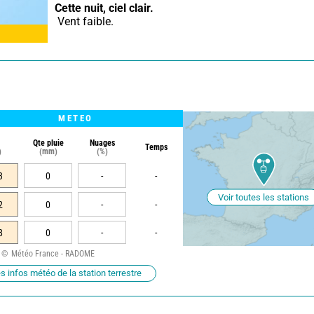
Cette nuit,
ciel clair.
 Vent faible.
METEO
Qte pluie
Nuages
Temps
)
(mm)
(%)
3
0
-
-
Voir toutes les stations
2
0
-
-
8
0
-
-
Météo France - RADOME
s infos météo de la station terrestre