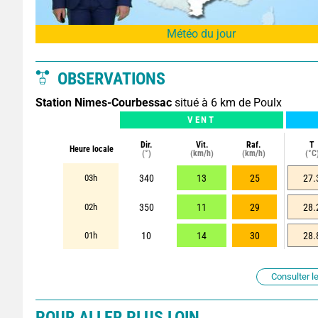
Météo du jour
OBSERVATIONS
Station Nimes-Courbessac
situé à 6 km de Poulx
VENT
Dir.
Vit.
Raf.
T
Heure locale
(°)
(km/h)
(km/h)
(°C
03h
340
13
25
27.
02h
350
11
29
28.
01h
10
14
30
28.
Consulter le
POUR ALLER PLUS LOIN