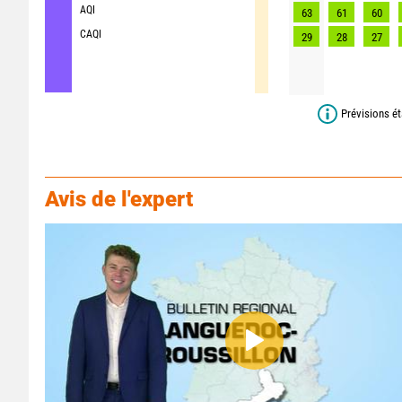
AQI
63
61
60
CAQI
29
28
27
Prévisions ét
Avis de l'expert