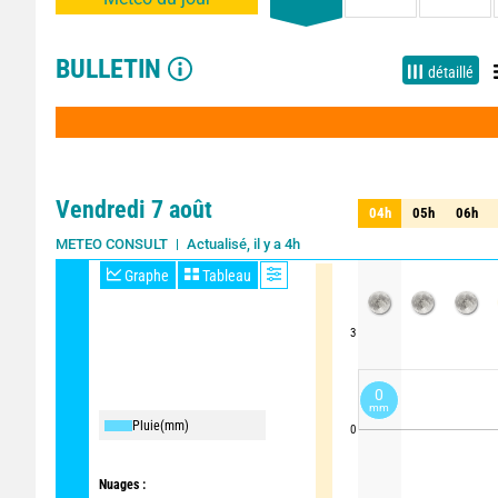
BULLETIN
détaillé
Vendredi 7 août
04h
05h
06h
04h
05h
06h
Actualisé, il y a 4h
METEO CONSULT
Graphe
Tableau
3
0
mm
Pluie
(mm)
0
Nuages :