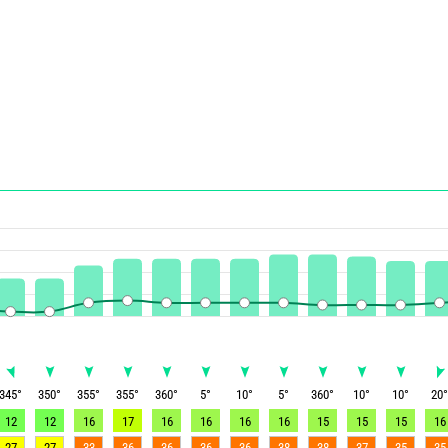
345
°
350
°
355
°
355
°
360
°
5
°
10
°
5
°
360
°
10
°
10
°
20
12
12
16
17
16
16
16
16
15
15
15
16
27
27
33
36
36
36
36
38
38
37
35
35