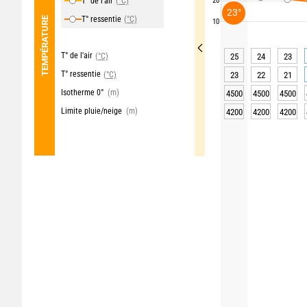
T° de l'air
(°C)
20
23°
T° ressentie
(°C)
TEMPÉRATURE
10
T° de l'air
(°C)
25
24
23
T° ressentie
(°C)
23
22
21
Isotherme 0°
(m)
4500
4500
4500
Limite pluie/neige
(m)
4200
4200
4200