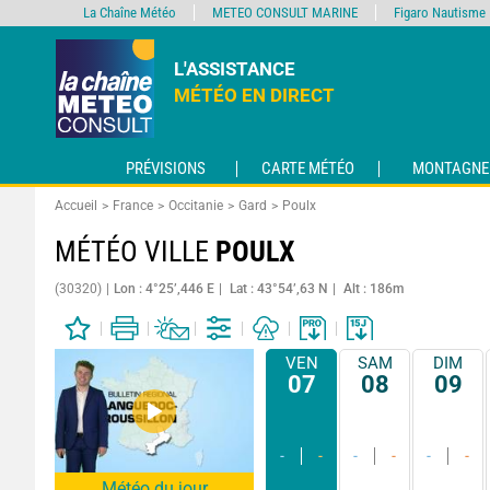
La Chaîne Météo
METEO CONSULT MARINE
Figaro Nautisme
L'ASSISTANCE
MÉTÉO EN DIRECT
PRÉVISIONS
CARTE MÉTÉO
MONTAGNE
Accueil
France
Occitanie
Gard
Poulx
MÉTÉO VILLE
POULX
(30320)
Lon : 4°25’,446 E
Lat : 43°54’,63 N
Alt : 186m
VEN
SAM
DIM
07
08
09
-
-
-
-
-
-
Météo du jour