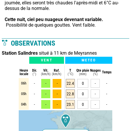
journée, elles seront très chaudes l'après-midi et 6°C au-
dessus de la normale.
Cette nuit,
ciel peu nuageux devenant variable.
 Possibilité de quelques gouttes. Vent faible.
OBSERVATIONS
Station Salindres
situé à 11 km de Meyrannes
VENT
METEO
Heure
Dir.
Vit.
Raf.
T
Qte pluie
Nuages
Temps
locale
(°)
(km/h)
(km/h)
(°C)
(mm)
(%)
06h
-
-
-
22.4
0
-
-
05h
-
-
-
22.8
0
-
-
04h
-
-
-
23.1
0
-
-