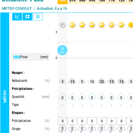
06h
07h
08h
09h
10h
11h
12h
13
06h
07h
08h
09h
10h
11h
12h
13
Actualisé, il y a 1h
METEO CONSULT
3
0
mm
Pluie
(mm)
0
Nuages :
Nébulosité
(%)
5
15
5
10
20
15
15
5
Précipitations :
MÉTÉO
Quantité
(mm)
0
0
0
0
0
0
0
0
Type
-
-
-
-
-
-
-
-
Risques :
Précipitation
(%)
0
0
0
0
0
0
0
0
0
0
0
0
0
0
0
0
Orage
(%)