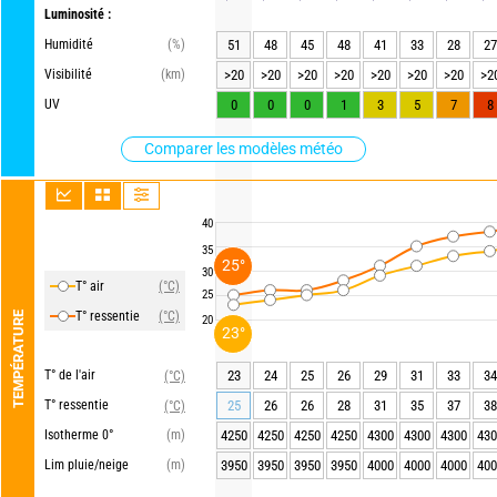
Luminosité :
Humidité
(%)
51
48
45
48
41
33
28
27
Visibilité
(km)
>20
>20
>20
>20
>20
>20
>20
>2
UV
0
0
0
1
3
5
7
8
Comparer les modèles météo
40
35
25°
30
T° air
(°C)
25
T° ressentie
(°C)
TEMPÉRATURE
20
23°
T° de l'air
23
24
25
26
29
31
33
34
(°C)
T° ressentie
25
26
26
28
31
35
37
38
(°C)
Isotherme 0°
(m)
4250
4250
4250
4250
4300
4300
4300
430
Lim pluie/neige
(m)
3950
3950
3950
3950
4000
4000
4000
400