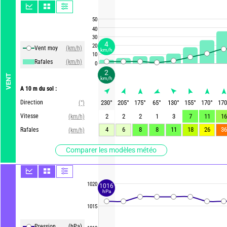
50
40
30
4
20
Vent moy
(km/h)
km/h
10
Rafales
(km/h)
0
2
VENT
km/h
A 10 m du sol :
Direction
230
°
205
°
175
°
65
°
130
°
155
°
170
°
170
(°)
Vitesse
2
2
2
1
3
7
11
16
(km/h)
4
6
8
8
11
18
26
36
Rafales
(km/h)
Comparer les modèles météo
1020
1016
hPa
1015
Pression
(hPa)