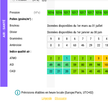
1010
1016
1016
1017
1017
1017
1017
1016
101
Pression
(hPa)
Pollen
(grains/m³) :
AIR - SANTÉ
Bouleau
Données disponibles du 1er mars au 31 juillet
Olivier
Données disponibles du 1er janvier au 30 juin
Graminées
9
8
8
6
7
7
5
4
Ambroisie
0
0
4
63
46
29
22
13
Indice qualité air :
ATMO
2
2
1
2
2
2
3
3
AQI
49
46
45
59
80
89
98
10
CAQI
22
21
20
27
36
40
45
46
Prévisions établies en heure locale (Europe/Paris, UTC+02)
Légende
Glossaire