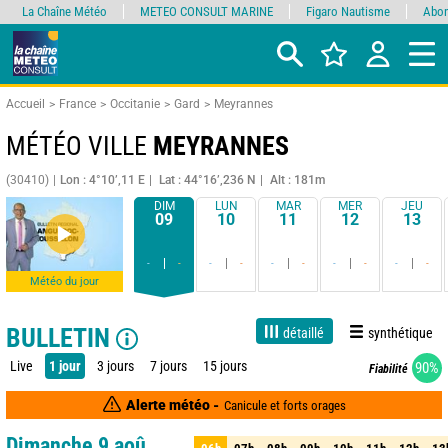
La Chaîne Météo
METEO CONSULT MARINE
Figaro Nautisme
Abon
Accueil
France
Occitanie
Gard
Meyrannes
MÉTÉO VILLE
MEYRANNES
(30410)
Lon : 4°10’,11 E
Lat : 44°16’,236 N
Alt : 181m
DIM
LUN
MAR
MER
JEU
09
10
11
12
13
-
-
-
-
-
-
-
-
-
-
Météo du jour
BULLETIN
détaillé
synthétique
Live
1 jour
3 jours
7 jours
15 jours
90%
Fiabilité
Alerte météo -
Canicule et forts orages
Dimanche 9 aoû