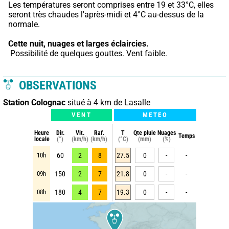
Les températures seront comprises entre 19 et 33°C, elles 
seront très chaudes l'après-midi et 4°C au-dessus de la 
normale.
Cette nuit,
nuages et larges éclaircies.
 Possibilité de quelques gouttes. Vent faible.
OBSERVATIONS
Station Colognac
situé à 4 km de Lasalle
VENT
METEO
Heure
Dir.
Vit.
Raf.
T
Qte pluie
Nuages
Temps
locale
(°)
(km/h)
(km/h)
(°C)
(mm)
(%)
10h
60
2
8
27.5
0
-
-
09h
150
2
7
21.8
0
-
-
08h
180
4
7
19.3
0
-
-