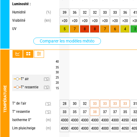
Luminosité :
Humidité
(%)
39
36
32
32
33
33
36
41
Visibilité
(km)
>20
>20
>20
>20
>20
>20
>20
>2
UV
5
7
8
8
7
6
4
2
Comparer les modèles météo
40
35
30
25
T° air
(°C)
20
T° ressentie
(°C)
TEMPÉRATURE
15
T° de l'air
28
30
32
33
33
33
33
31
(°C)
T° ressentie
33
35
37
38
37
37
35
32
(°C)
Isotherme 0°
(m)
4300
4300
4300
4300
4300
4300
4350
435
Lim pluie/neige
(m)
4000
4000
4000
4000
4000
4000
4050
405