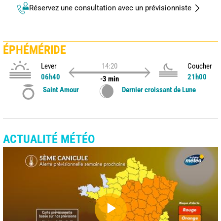
Réservez une consultation avec un prévisionniste
ÉPHÉMÉRIDE
Lever
14:20
Coucher
06h40
21h00
-3 min
Saint Amour
Dernier croissant de Lune
ACTUALITÉ MÉTÉO