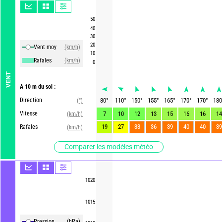
50
40
30
20
Vent moy
(km/h)
10
Rafales
(km/h)
0
VENT
A 10 m du sol :
Direction
80
°
110
°
150
°
155
°
165
°
170
°
170
°
180
(°)
Vitesse
7
10
12
13
15
16
16
14
(km/h)
19
27
33
36
39
40
40
39
Rafales
(km/h)
Comparer les modèles météo
1020
1015
Pression
(hPa)