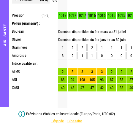
1010
1017
1017
1017
1016
1016
1015
1015
101
Pression
(hPa)
Pollen
(grains/m³) :
AIR - SANTÉ
Bouleau
Données disponibles du 1er mars au 31 juillet
Olivier
Données disponibles du 1er janvier au 30 juin
Graminées
1
2
2
2
1
1
1
1
Ambroisie
3
2
1
1
0
0
0
0
Indice qualité air :
ATMO
2
3
3
3
3
2
2
2
AQI
88
94
108
105
93
87
83
87
CAQI
40
43
47
47
42
40
38
40
Prévisions établies en heure locale (Europe/Paris, UTC+02)
Légende
Glossaire