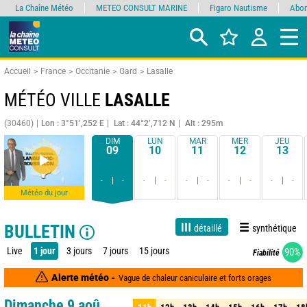
La Chaîne Météo
METEO CONSULT MARINE
Figaro Nautisme
Abon
Accueil
France
Occitanie
Gard
Lasalle
MÉTÉO VILLE
LASALLE
(30460)
Lon : 3°51’,252 E
Lat : 44°2’,712 N
Alt : 295m
DIM
LUN
MAR
MER
JEU
09
10
11
12
13
-
-
-
-
-
-
-
-
-
-
Météo du jour
BULLETIN
détaillé
synthétique
Live
1 jour
3 jours
7 jours
15 jours
90%
Fiabilité
Alerte météo -
Vague de chaleur caniculaire et forts orages
Dimanche 9 aoû