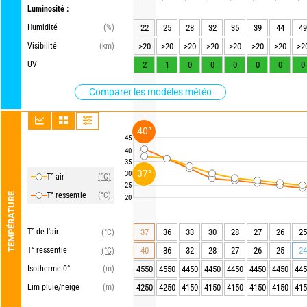
Luminosité :
Humidité
(%)
22
25
28
32
35
39
44
49
Visibilité
(km)
>20
>20
>20
>20
>20
>20
>20
>2
UV
2
1
0
0
0
0
0
0
Comparer les modèles météo
40°
45
40
35
37°
30
T° air
(°C)
25
T° ressentie
(°C)
TEMPÉRATURE
20
T° de l'air
37
36
33
30
28
27
26
25
(°C)
T° ressentie
40
36
32
28
27
26
25
24
(°C)
Isotherme 0°
(m)
4550
4550
4450
4450
4450
4450
4450
445
Lim pluie/neige
(m)
4250
4250
4150
4150
4150
4150
4150
415