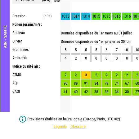
1010
1013
1014
1014
1015
1015
1016
1016
101
Pression
(hPa)
Pollen
(grains/m³) :
AIR - SANTÉ
Bouleau
Données disponibles du 1er mars au 31 juillet
Olivier
Données disponibles du 1er janvier au 30 juin
Graminées
5
5
5
5
6
7
8
10
Ambroisie
4
2
0
0
0
0
0
0
Indice qualité air :
ATMO
2
2
3
2
2
2
2
2
AQI
90
89
91
84
79
74
67
60
CAQI
41
40
42
38
36
34
30
27
Prévisions établies en heure locale (Europe/Paris, UTC+02)
Légende
Glossaire