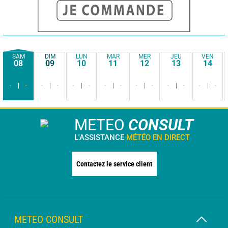
SAM
DIM
LUN
MAR
MER
JEU
VEN
08
09
10
11
12
13
14
-
-
-
-
-
-
-
-
-
-
-
-
-
-
METEO
CONSULT
L'ASSISTANCE
MÉTÉO EN DIRECT
Contactez le service client
METEO CONSULT