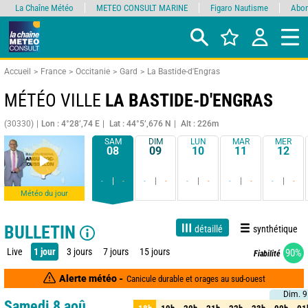
La Chaîne Météo
METEO CONSULT MARINE
Figaro Nautisme
Abon
Accueil
France
Occitanie
Gard
La Bastide-d'Engras
MÉTÉO VILLE
LA BASTIDE-D'ENGRAS
(30330)
Lon : 4°28’,74 E
Lat : 44°5’,676 N
Alt : 226m
SAM
DIM
LUN
MAR
MER
08
09
10
11
12
-
-
-
-
-
-
-
-
-
-
Météo du jour
BULLETIN
détaillé
synthétique
Live
1 jour
3 jours
7 jours
15 jours
90%
Fiabilité
Alerte météo -
Canicule durable et orages au sud-ouest
Dim. 9
Dim. 9
Samedi 8 aoû