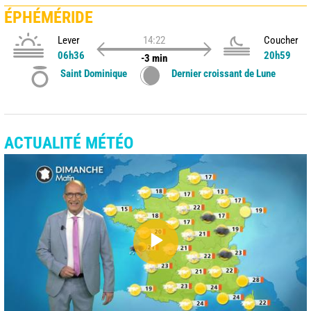
ÉPHÉMÉRIDE
Lever
14:22
Coucher
06h36
20h59
-3 min
Saint Dominique
Dernier croissant de Lune
ACTUALITÉ MÉTÉO