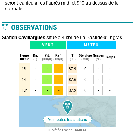
seront caniculaires l'après-midi et 9°C au-dessus de la 
normale.
OBSERVATIONS
Station Cavillargues
situé à 4 km de La Bastide-d'Engras
VENT
METEO
Heure
Dir.
Vit.
Raf.
T
Qte pluie
Nuages
Temps
locale
(°)
(km/h)
(km/h)
(°C)
(mm)
(%)
18h
-
-
-
37.9
0
-
-
17h
-
-
-
37.6
0
-
-
16h
-
-
-
37.2
0
-
-
Voir toutes les stations
Météo France - RADOME