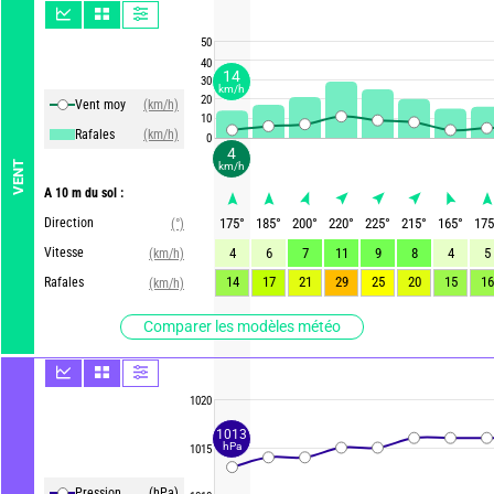
50
40
14
30
km/h
20
Vent moy
(km/h)
10
Rafales
(km/h)
0
4
VENT
km/h
A 10 m du sol :
Direction
175
°
185
°
200
°
220
°
225
°
215
°
165
°
175
(°)
Vitesse
4
6
7
11
9
8
4
5
(km/h)
14
17
21
29
25
20
15
16
Rafales
(km/h)
Comparer les modèles météo
1020
1013
hPa
1015
Pression
(hPa)