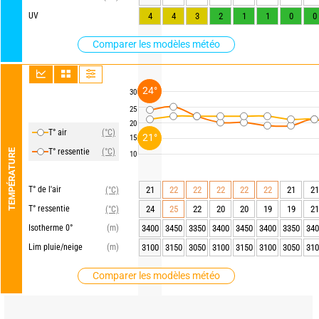
UV
4
4
3
2
1
1
0
0
Comparer les modèles météo
24°
30
25
20
T° air
(°C)
21°
15
T° ressentie
(°C)
TEMPÉRATURE
10
T° de l'air
21
22
22
22
22
22
21
21
(°C)
T° ressentie
24
25
22
20
20
19
19
21
(°C)
Isotherme 0°
(m)
3400
3450
3350
3400
3450
3400
3350
340
Lim pluie/neige
(m)
3100
3150
3050
3100
3150
3100
3050
310
Comparer les modèles météo