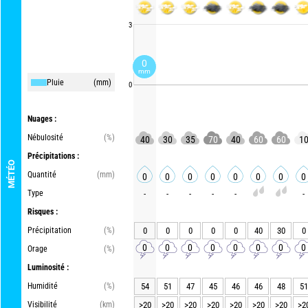
3
0
mm
Pluie
(mm)
0
Nuages :
Nébulosité
(%)
40
30
35
70
40
60
60
1
Précipitations :
MÉTÉO
Quantité
(mm)
0
0
0
0
0
0
0
0
Type
-
-
-
-
-
-
Risques :
Précipitation
(%)
0
0
0
0
0
40
30
0
0
0
0
0
0
0
0
0
Orage
(%)
Luminosité :
Humidité
(%)
54
51
47
45
46
46
48
51
Visibilité
(km)
>20
>20
>20
>20
>20
>20
>20
>2