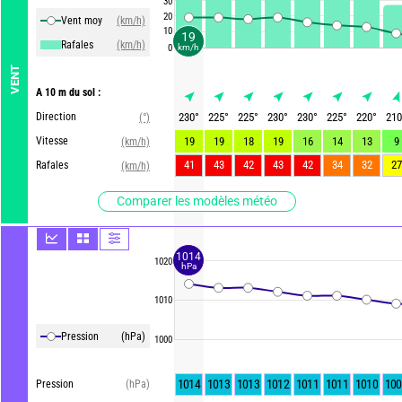
30
20
Vent moy
(km/h)
10
19
Rafales
(km/h)
km/h
0
VENT
A 10 m du sol :
Direction
230
°
225
°
225
°
230
°
230
°
225
°
220
°
210
(°)
Vitesse
19
19
18
19
16
14
13
9
(km/h)
41
43
42
43
42
34
32
27
Rafales
(km/h)
Comparer les modèles météo
1014
1020
hPa
1010
Pression
(hPa)
1000
1014
1013
1013
1012
1011
1011
1010
100
Pression
(hPa)