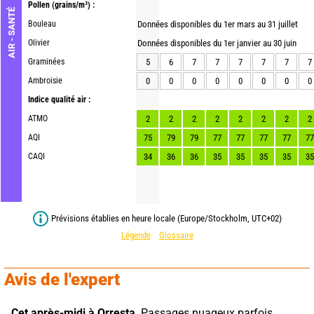
Pollen
(grains/m³) :
AIR - SANTÉ
Bouleau
Données disponibles du 1er mars au 31 juillet
Olivier
Données disponibles du 1er janvier au 30 juin
Graminées
5
6
7
7
7
7
7
7
Ambroisie
0
0
0
0
0
0
0
0
Indice qualité air :
ATMO
2
2
2
2
2
2
2
2
AQI
75
79
79
77
77
77
77
77
CAQI
34
36
36
35
35
35
35
35
Prévisions établies en heure locale (Europe/Stockholm, UTC+02)
Légende
Glossaire
Avis de l'expert
Cet après-midi à Orresta,
 Passages nuageux parfois 