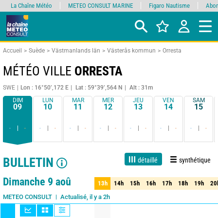
La Chaîne Météo
METEO CONSULT MARINE
Figaro Nautisme
Abon
Accueil
Suède
Västmanlands län
Västerås kommun
Orresta
MÉTÉO VILLE
ORRESTA
SWE
Lon : 16°50’,172 E
Lat : 59°39’,564 N
Alt : 31m
DIM
LUN
MAR
MER
JEU
VEN
SAM
09
10
11
12
13
14
15
-
-
-
-
-
-
-
-
-
-
-
-
-
-
BULLETIN
détaillé
synthétique
1 jour
3 jours
7 jours
15 jours
90%
Fiabilité
Dimanche 9 aoû
13h
14h
15h
16h
17h
18h
19h
20
13h
14h
15h
16h
17h
18h
19h
20
Actualisé, il y a 2h
METEO CONSULT