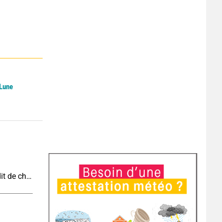
 Lune
Vague de chaleur et canicule : vers un record inédit de chaleur durable en France