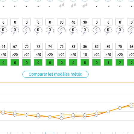
-
-
-
-
-
-
-
-
-
0
0
0
0
0
30
40
30
0
0
0
0
0
0
0
0
0
0
0
0
0
0
0
0
64
67
70
72
74
76
83
86
85
80
75
68
>20
>20
>20
>20
>20
>20
>20
15
>20
>20
>20
>2
0
0
0
0
0
0
0
0
0
1
2
2
Comparer les modèles météo