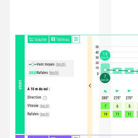
Graphe
Tableau
50
40
19
km/h
30
20
Vent moyen
(km/h)
10
Rafales
(km/h)
0
7
km/h
VENT
A 10 m du sol :
Direction
(°)
285
°
275
°
270
°
Vitesse
(km/h)
7
6
5
Rafales
19
11
11
(km/h)