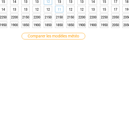
15
14
13
13
12
13
13
13
14
15
17
18
14
13
13
12
12
11
12
12
13
15
17
19
2250
2200
2150
2200
2150
2150
2150
2200
2200
2250
2350
235
1950
1900
1850
1900
1850
1850
1850
1900
1900
1950
2050
205
Comparer les modèles météo