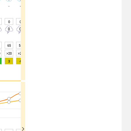
-
-
-
-
-
-
-
-
-
0
0
0
0
0
0
0
0
0
0
0
0
0
0
0
0
0
0
65
58
46
41
40
45
49
50
51
0
>20
>20
>20
>20
>20
>20
>20
>20
>20
3
4
4
3
3
2
1
1
0