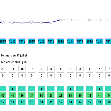
1013
1013
1013
1013
1013
1013
1014
1014
1014
1014
1014
101
1er mars au 31 juillet
1er janvier au 30 juin
20
18
16
14
9
8
5
3
3
6
6
7
0
0
0
0
0
0
0
0
0
0
0
0
1
1
1
1
1
1
1
1
1
1
1
1
42
40
39
34
30
28
28
30
30
38
41
44
19
18
17
15
14
12
12
14
14
17
19
20