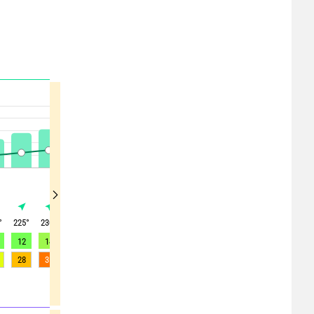
°
225
°
230
°
250
°
255
°
260
°
260
°
255
°
250
°
250
°
12
14
16
17
15
17
16
15
15
28
31
37
38
39
39
40
36
33