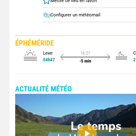
Configurer un météomail
ÉPHÉMÉRIDE
Lever
16:21
C
04h47
2
-5 min
ACTUALITÉ MÉTÉO