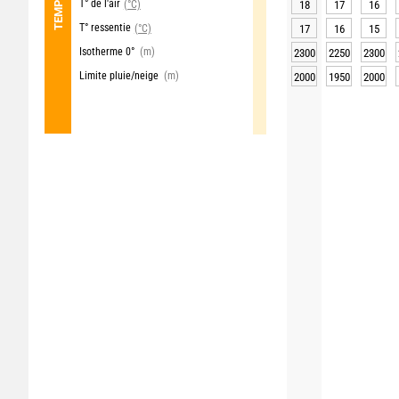
T° de l'air
(°C)
18
17
16
T° ressentie
(°C)
17
16
15
Isotherme 0°
(m)
2300
2250
2300
Limite pluie/neige
(m)
2000
1950
2000