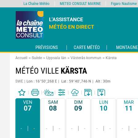
La Chaîne Météo
METEO CONSULT MARINE
Figaro Nautisme
L'ASSISTANCE
MÉTÉO EN DIRECT
PRÉVISIONS
CARTE MÉTÉO
MONTAGNE
Accueil
Suède
Uppsala län
Västerås kommun
Kärsta
MÉTÉO VILLE
KÄRSTA
SWE
Lon : 16°50’,268 E
Lat : 59°40’,746 N
Alt : 30m
VEN
SAM
DIM
LUN
MAR
07
08
09
10
11
-
-
-
-
-
-
-
-
-
-