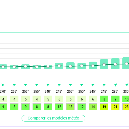
270
°
255
°
255
°
255
°
240
°
245
°
255
°
250
°
245
°
245
°
235
°
230
4
4
5
4
5
6
5
6
6
8
9
10
9
8
9
8
8
12
13
12
14
19
21
23
Comparer les modèles météo