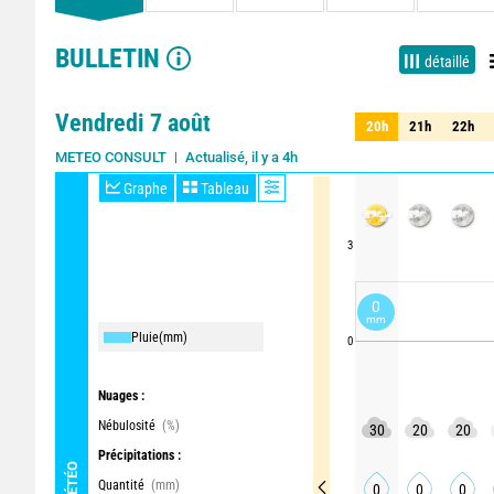
BULLETIN
détaillé
Vendredi 7 août
20h
21h
22h
20h
21h
22h
Actualisé, il y a 4h
METEO CONSULT
Graphe
Tableau
3
0
mm
Pluie
(mm)
0
Nuages :
Nébulosité
(%)
30
20
20
Précipitations :
MÉTÉO
Quantité
(mm)
0
0
0