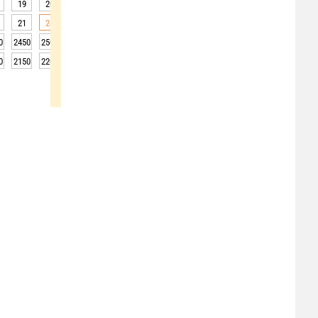
19
20
21
22
23
22
22
22
21
21
24
21
23
22
21
20
21
22
0
2450
2500
2550
2600
2650
2650
2800
2750
2800
0
2150
2200
2250
2300
2350
2350
2500
2450
2500