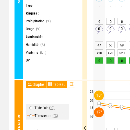
Type
-
-
-
Risques :
Précipitation
(%)
0
0
0
0
0
0
Orage
(%)
Luminosité :
Humidité
(%)
47
56
59
Visibilité
(km)
>20
>20
>20
UV
0
0
0
Graphe
Tableau
25
18°
20
T° de l'air
(°C)
15
17°
T° ressentie
(°C)
TEMPÉRATURE
10