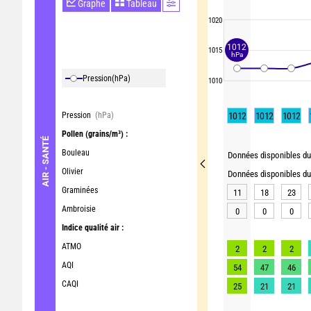
Graphe
Tableau
1020
1012
1015
hPa
Pression
(hPa)
1010
Pression
(hPa)
1012
1012
1012
Pollen
(grains/m³) :
AIR - SANTÉ
Bouleau
Données disponibles du 
Olivier
Données disponibles du 
Graminées
11
18
23
Ambroisie
0
0
0
Indice qualité air :
ATMO
2
2
2
AQI
54
47
46
CAQI
25
21
21