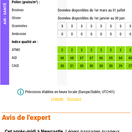
Pollen
(grains/m³) :
AIR - SANTÉ
Bouleau
Données disponibles du 1er mars au 31 juillet
Olivier
Données disponibles du 1er janvier au 30 juin
Graminées
3
3
3
3
3
3
3
3
Ambroisie
0
0
0
0
0
0
0
0
Indice qualité air :
ATMO
2
2
2
2
2
2
2
2
AQI
66
68
67
67
66
65
64
60
CAQI
30
31
30
30
30
30
29
27
Prévisions établies en heure locale (Europe/Dublin, UTC+01)
Légende
Glossaire
Avis de l'expert
Cet après-midi à Newcastle,
 Légers passages nuageux. 