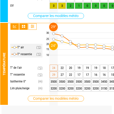
UV
3
3
2
1
0
0
0
0
Comparer les modèles météo
29°
30
25
20
24°
T° air
(°C)
15
T° ressentie
(°C)
TEMPÉRATURE
10
T° de l'air
24
22
20
19
19
19
18
17
(°C)
T° ressentie
29
27
22
17
17
16
16
15
(°C)
Isotherme 0°
(m)
3500
3500
3500
3500
3500
3500
3450
345
Lim pluie/neige
(m)
3200
3200
3200
3200
3200
3200
3150
315
Comparer les modèles météo