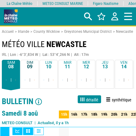
La Chaîne Météo
METEO CONSULT MARINE
Figaro Nautisme
Abon
Accueil
Irlande
County Wicklow
Greystones Municipal District
Newcastle
MÉTÉO VILLE
NEWCASTLE
IRL
Lon : -6°3’,834 W
Lat : 53°4’,266 N
Alt : 17m
SAM
DIM
LUN
MAR
MER
JEU
VEN
08
09
10
11
12
13
14
-
-
-
-
-
-
-
-
-
-
-
-
-
-
BULLETIN
détaillé
synthétique
Live
1 jour
3 jours
7 jours
15 jours
90%
Fiabilité
Samedi 8 aoû
15h
16h
17h
18h
19h
20h
21h
22
15h
16h
17h
18h
19h
20h
21h
22
Actualisé, il y a 1h
METEO CONSULT