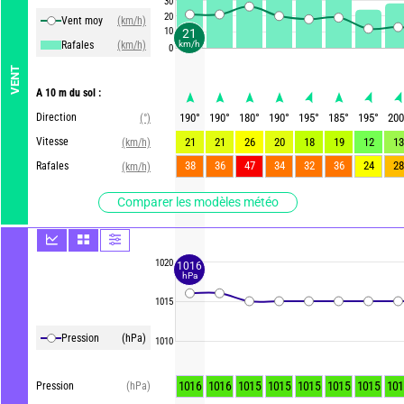
30
20
Vent moy
(km/h)
10
21
Rafales
(km/h)
km/h
0
VENT
A 10 m du sol :
Direction
190
°
190
°
180
°
190
°
195
°
185
°
195
°
200
(°)
Vitesse
21
21
26
20
18
19
12
13
(km/h)
38
36
47
34
32
36
24
28
Rafales
(km/h)
Comparer les modèles météo
1020
1016
hPa
1015
Pression
(hPa)
1010
1016
1016
1015
1015
1015
1015
1015
101
Pression
(hPa)