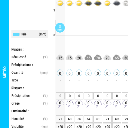
3
0
mm
Pluie
(mm)
0
Nuages :
Nébulosité
(%)
15
15
20
65
70
20
65
3
Précipitations :
MÉTÉO
Quantité
(mm)
0
0
0
0
0
0
0
0
Type
-
-
-
-
-
-
-
-
Risques :
Précipitation
(%)
0
0
0
0
0
0
0
0
0
0
0
0
0
0
0
0
Orage
(%)
Luminosité :
Humidité
(%)
71
68
65
64
61
71
69
79
Visibilité
(km)
>20
>20
>20
>20
>20
>20
>20
>2