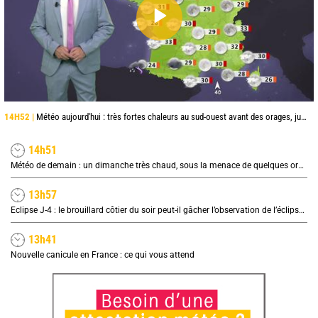
14H52 |
Météo aujourd'hui : très fortes chaleurs au sud-ouest avant des orages, jusqu'à 39°C
14h51
Météo de demain : un dimanche très chaud, sous la menace de quelques orages
13h57
Eclipse J-4 : le brouillard côtier du soir peut-il gâcher l’observation de l’éclipse à la plage ?
13h41
Nouvelle canicule en France : ce qui vous attend