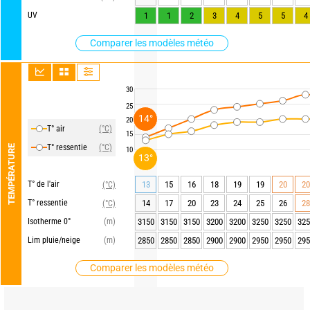
UV
1
1
2
3
4
5
5
4
Comparer les modèles météo
30
25
14°
20
T° air
(°C)
15
T° ressentie
(°C)
TEMPÉRATURE
10
13°
T° de l'air
13
15
16
18
19
19
20
20
(°C)
T° ressentie
14
17
20
23
24
25
26
28
(°C)
Isotherme 0°
(m)
3150
3150
3150
3200
3200
3250
3250
325
Lim pluie/neige
(m)
2850
2850
2850
2900
2900
2950
2950
295
Comparer les modèles météo