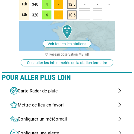
15h
340
4
-
12.3
-
-
-
14h
320
4
-
10.6
-
-
-
Voir toutes les stations
Réseau observation METAR
Consulter les infos météo de la station terrestre
POUR ALLER PLUS LOIN
Carte Radar de pluie
Configurer un météomail
Configurer une alerte