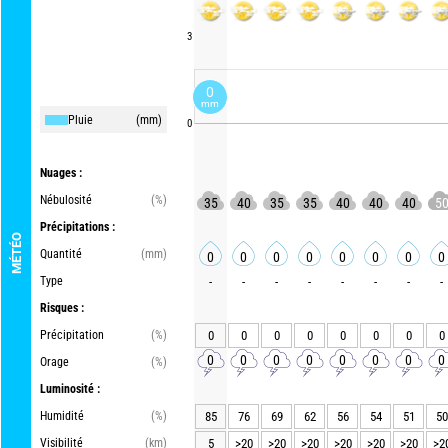
3
0
mm
Pluie
(mm)
0
Nuages :
Nébulosité
(%)
35
40
35
35
40
40
40
5
Précipitations :
MÉTÉO
Quantité
(mm)
0
0
0
0
0
0
0
0
Type
-
-
-
-
-
-
-
-
Risques :
Précipitation
(%)
0
0
0
0
0
0
0
0
0
0
0
0
0
0
0
0
Orage
(%)
Luminosité :
Humidité
(%)
85
76
69
62
56
54
51
50
Visibilité
(km)
5
>20
>20
>20
>20
>20
>20
>2