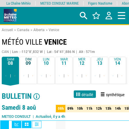
La Chaîne Météo
METEO CONSULT MARINE
Figaro Nautisme
Abon
Accueil
Canada
Alberta
Venice
MÉTÉO VILLE
VENICE
CAN
Lon : -112°8’,832 W
Lat : 54°41’,886 N
Alt : 571m
SAM
DIM
LUN
MAR
MER
JEU
VEN
08
09
10
11
12
13
14
-
-
-
-
-
-
-
-
-
-
-
-
-
-
BULLETIN
détaillé
synthétique
1 jour
3 jours
7 jours
15 jours
90%
Fiabilité
Samedi 8 aoû
08h
09h
10h
11h
12h
13h
14h
15
08h
09h
10h
11h
12h
13h
14h
15
Actualisé, il y a 4h
METEO CONSULT