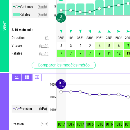
Vent moy
(km/h)
5
Rafales
(km/h)
0
3
km/h
VENT
A 10 m du sol :
Direction
350
°
10
°
355
°
330
°
295
°
285
°
280
°
280
(°)
Vitesse
3
3
2
2
4
5
6
7
(km/h)
7
7
7
7
9
11
12
13
Rafales
(km/h)
Comparer les modèles météo
1017
1020
hPa
1015
Pression
(hPa)
1010
1017
1017
1017
1016
1016
1016
1016
101
Pression
(hPa)