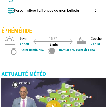
Personnaliser l'affichage de mon bulletin
ÉPHÉMÉRIDE
Lever
15:27
Coucher
05h50
21h18
-4 min
Saint Dominique
Dernier croissant de Lune
ACTUALITÉ MÉTÉO