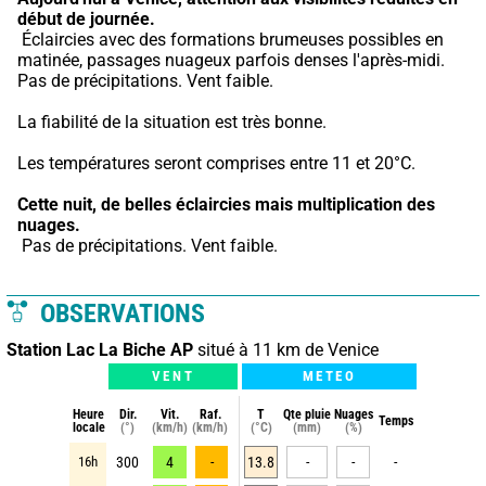
début de journée.
 Éclaircies avec des formations brumeuses possibles en 
matinée, passages nuageux parfois denses l'après-midi. 
Pas de précipitations. Vent faible.
La fiabilité de la situation est très bonne.
Les températures seront comprises entre 11 et 20°C.
Cette nuit,
de belles éclaircies mais multiplication des 
nuages.
 Pas de précipitations. Vent faible.
OBSERVATIONS
Station Lac La Biche AP
situé à 11 km de Venice
VENT
METEO
Heure
Dir.
Vit.
Raf.
T
Qte pluie
Nuages
Temps
locale
(°)
(km/h)
(km/h)
(°C)
(mm)
(%)
16h
300
4
-
13.8
-
-
-