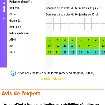
Pollen
(grains/m³) :
AIR - SANTÉ
Bouleau
Données disponibles du 1er mars au 31 juillet
Olivier
Données disponibles du 1er janvier au 30 juin
Graminées
-
-
-
-
-
-
-
-
Ambroisie
-
-
-
-
-
-
-
-
Indice qualité air :
ATMO
2
2
2
2
2
2
2
2
AQI
52
54
44
48
51
52
53
53
CAQI
30
31
23
23
23
24
24
24
Prévisions établies en heure locale (America/Edmonton, UTC-06)
Légende
Glossaire
Avis de l'expert
Aujourd'hui à Venice,
attention aux visibilités réduites en 