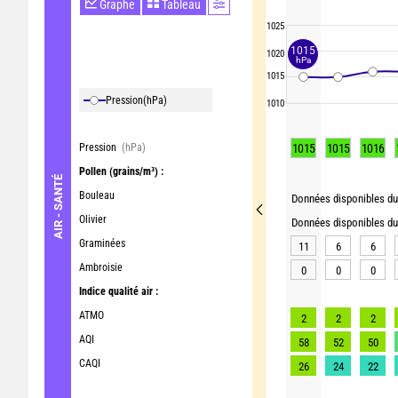
Graphe
Tableau
1025
1015
1020
hPa
1015
Pression
(hPa)
1010
Pression
(hPa)
1015
1015
1016
Pollen
(grains/m³) :
AIR - SANTÉ
Bouleau
Données disponibles du 
Olivier
Données disponibles du 
Graminées
11
6
6
Ambroisie
0
0
0
Indice qualité air :
ATMO
2
2
2
AQI
58
52
50
CAQI
26
24
22