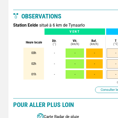
OBSERVATIONS
Station Eelde
situé à 6 km de Tynaarlo
VENT
Dir.
Vit.
Raf.
T
Heure locale
(°)
(km/h)
(km/h)
(°C
03h
-
-
-
-
02h
-
-
-
-
01h
-
-
-
-
Consulter le
POUR ALLER PLUS LOIN
Carte Radar de pluie