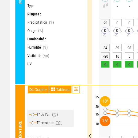
Type
-
-
Risques :
Précipitation
(%)
20
0
0
0
0
0
Orage
(%)
Luminosité :
Humidité
(%)
84
89
93
Visibilité
(km)
>20
10
5
UV
0
0
0
Graphe
Tableau
25
18°
20
T° de l'air
(°C)
15
16°
T° ressentie
(°C)
TEMPÉRATURE
10