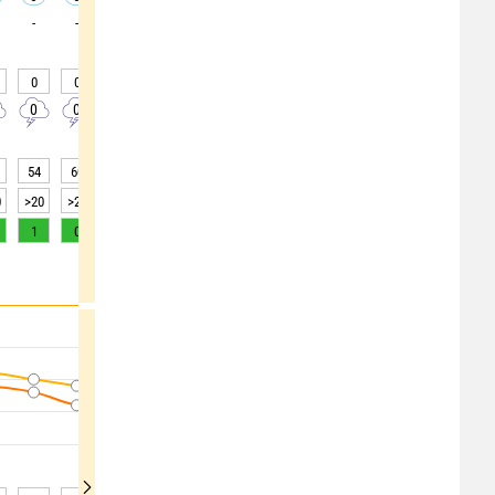
-
-
-
-
0
0
45
55
55
40
25
0
0
0
0
0
0
0
0
0
0
0
54
60
69
79
84
86
89
90
90
0
>20
>20
>20
>20
>20
15
10
10
10
1
0
0
0
0
0
0
0
0