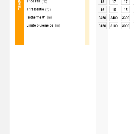
T° de l'air
(°C)
18
17
17
T° ressentie
(°C)
16
15
15
Isotherme 0°
(m)
3450
3400
3300
Limite pluie/neige
(m)
3150
3100
3000