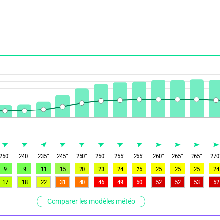
250
°
240
°
235
°
245
°
250
°
250
°
255
°
255
°
260
°
265
°
265
°
270
9
9
11
15
20
23
24
25
25
25
25
24
17
18
22
31
40
46
49
50
52
52
53
52
Comparer les modèles météo