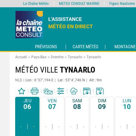
La Chaîne Météo
METEO CONSULT MARINE
Figaro Nautisme
L'ASSISTANCE
MÉTÉO EN DIRECT
PRÉVISIONS
CARTE MÉTÉO
MONTAGNE
Accueil
Pays-Bas
Drenthe
Tynaarlo
Tynaarlo
MÉTÉO VILLE
TYNAARLO
NLD
Lon : 6°37’,194 E
Lat : 53°4’,746 N
Alt : 9m
JEU
VEN
SAM
DIM
LUN
06
07
08
09
10
-
-
-
-
-
-
-
-
-
-