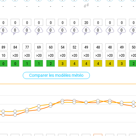
-
-
-
-
-
-
-
-
-
-
-
0
0
0
0
0
0
0
20
0
0
0
0
0
0
0
0
0
0
0
0
0
0
0
0
89
84
77
69
60
54
52
49
48
48
49
50
10
>20
>20
>20
>20
>20
>20
>20
>20
>20
>20
>2
0
0
1
1
2
3
4
4
4
4
3
2
Comparer les modèles météo