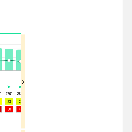
°
270
°
280
°
285
°
285
°
275
°
265
°
265
°
265
°
260
°
23
21
18
12
10
9
9
8
8
50
48
42
35
24
21
18
17
15