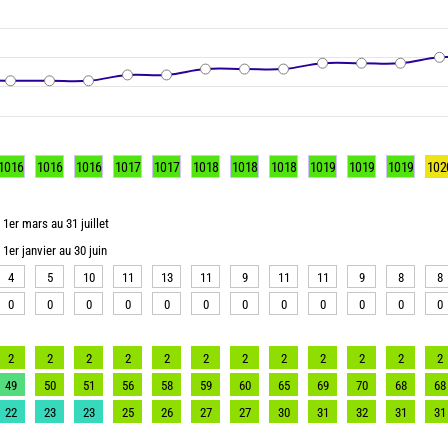
1016
1016
1016
1017
1017
1018
1018
1018
1019
1019
1019
102
1er mars au 31 juillet
1er janvier au 30 juin
4
5
10
11
13
11
9
11
11
9
8
8
0
0
0
0
0
0
0
0
0
0
0
0
2
2
2
2
2
2
2
2
2
2
2
2
49
50
51
56
58
59
60
65
69
70
68
68
22
23
23
25
26
27
27
30
31
32
31
31