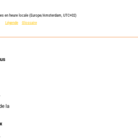
lies en heure locale (Europe/Amsterdam, UTC+02)
Légende
Glossaire
us 
.
e la 
 
.