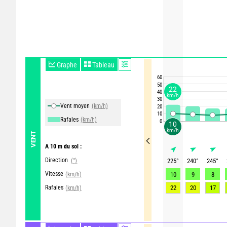
Graphe
Tableau
60
50
22
40
km/h
30
Vent moyen
(km/h)
20
10
Rafales
(km/h)
0
10
km/h
VENT
A 10 m du sol :
Direction
(°)
225
°
240
°
245
°
Vitesse
(km/h)
10
9
8
Rafales
22
20
17
(km/h)