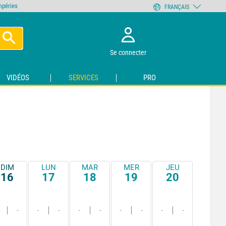
empéries
FRANÇAIS
Se connecter
VIDÉOS
SERVICES
PRO
DIM
LUN
MAR
MER
JEU
16
17
18
19
20
-
-
-
-
-
-
-
-
-