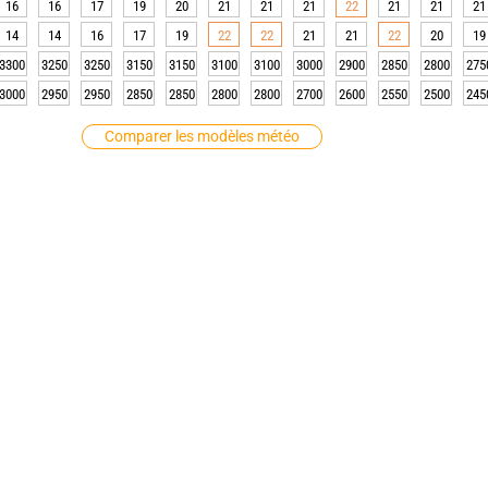
16
16
17
19
20
21
21
21
22
21
21
21
14
14
16
17
19
22
22
21
21
22
20
19
3300
3250
3250
3150
3150
3100
3100
3000
2900
2850
2800
275
3000
2950
2950
2850
2850
2800
2800
2700
2600
2550
2500
245
Comparer les modèles météo