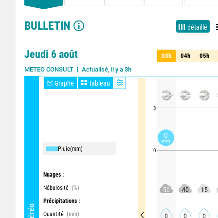
BULLETIN
détaillé
Jeudi 6 août
03h
04h
05h
03h
04h
05h
Actualisé, il y a 3h
METEO CONSULT
Graphe
Tableau
3
0
mm
Pluie
(mm)
0
Nuages :
Nébulosité
(%)
50
40
15
Précipitations :
MÉTÉO
Quantité
(mm)
0
0
0