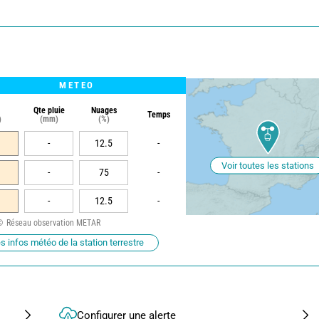
METEO
Qte pluie
Nuages
Temps
)
(mm)
(%)
-
12.5
-
Voir toutes les stations
-
75
-
-
12.5
-
Réseau observation METAR
s infos météo de la station terrestre
Configurer une alerte