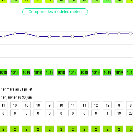
Comparer les modèles météo
1018
1019
1019
1018
1018
1018
1018
1018
1019
1019
1019
101
1er mars au 31 juillet
1er janvier au 30 juin
11
10
10
10
9
10
11
11
12
12
8
8
0
0
0
0
0
0
0
0
0
1
19
23
2
2
2
2
2
2
2
2
2
2
2
2