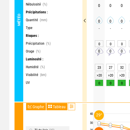
Nébulosité
(%)
0
0
0
Précipitations :
MÉTÉO
Quantité
(mm)
0
0
0
Type
-
-
-
Risques :
Précipitation
(%)
0
0
0
0
0
0
Orage
(%)
Luminosité :
Humidité
(%)
23
27
32
Visibilité
(km)
>20
>20
>20
UV
0
0
0
Graphe
Tableau
40
29°
30