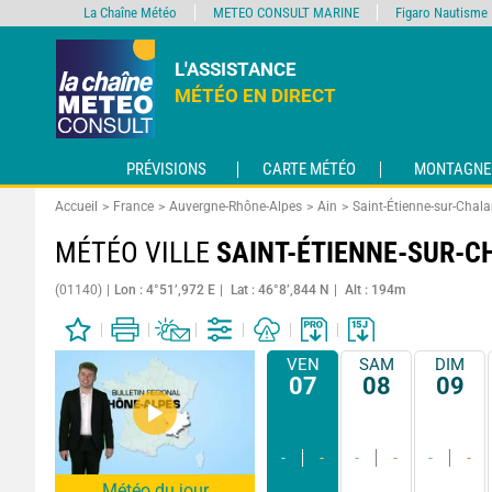
La Chaîne Météo
METEO CONSULT MARINE
Figaro Nautisme
L'ASSISTANCE
MÉTÉO EN DIRECT
PRÉVISIONS
CARTE MÉTÉO
MONTAGNE
Accueil
France
Auvergne-Rhône-Alpes
Ain
Saint-Étienne-sur-Chal
MÉTÉO VILLE
SAINT-ÉTIENNE-SUR-
(01140)
Lon : 4°51’,972 E
Lat : 46°8’,844 N
Alt : 194m
VEN
SAM
DIM
07
08
09
-
-
-
-
-
-
Météo du jour