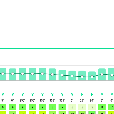
5
°
0
°
355
°
355
°
355
°
355
°
355
°
5
°
25
°
30
°
5
°
0
°
9
9
9
9
9
8
7
6
5
5
8
7
17
16
17
17
17
16
14
13
13
12
16
17