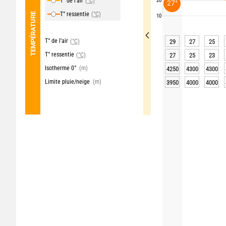
T° de l'air
(°C)
20
27°
T° ressentie
(°C)
TEMPÉRATURE
10
T° de l'air
(°C)
29
27
25
T° ressentie
(°C)
27
25
23
Isotherme 0°
(m)
4250
4300
4300
Limite pluie/neige
(m)
3950
4000
4000