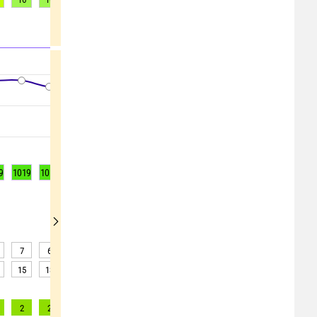
9
1019
1018
1018
1017
1016
1016
1015
1015
1015
7
6
5
5
5
5
5
6
7
15
13
11
7
5
2
1
1
0
2
2
3
3
3
3
3
3
3