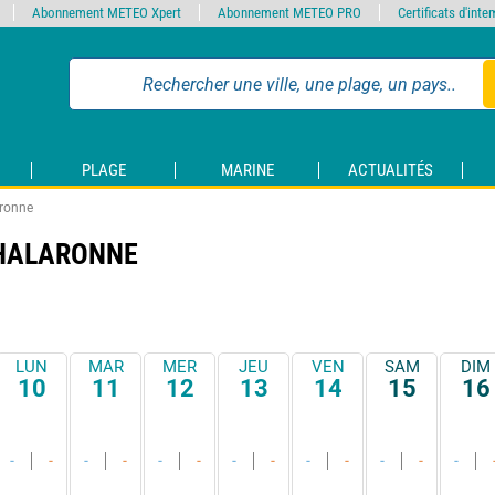
Abonnement METEO Xpert
Abonnement METEO PRO
Certificats d'int
PLAGE
MARINE
ACTUALITÉS
aronne
CHALARONNE
LUN
MAR
MER
JEU
VEN
SAM
DIM
10
11
12
13
14
15
16
-
-
-
-
-
-
-
-
-
-
-
-
-