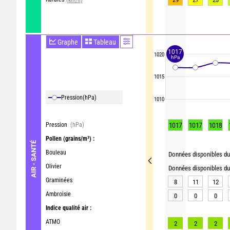
Graphe
Tableau
1017
1020
hPa
1015
Pression
(hPa)
1010
Pression
(hPa)
1017
1017
1018
Pollen
(grains/m³) :
AIR - SANTÉ
Bouleau
Données disponibles du 
Olivier
Données disponibles du 
Graminées
8
11
12
Ambroisie
0
0
0
Indice qualité air :
ATMO
2
2
2