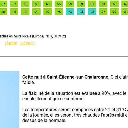
67
67
65
63
60
55
53
53
51
54
60
67
30
30
30
29
27
25
24
24
23
25
27
30
ablies en heure locale (Europe/Paris, UTC+02)
Légende
Glossaire
Cette nuit à Saint-Étienne-sur-Chalaronne,
 Ciel clair
faible.
La fiabilité de la situation est évaluée à 90%, avec le 
ensoleillement qui se confirme
Les températures seront comprises entre 21 et 31°C 
de la journée, elles seront très chaudes l'après-midi e
dessus de la normale.