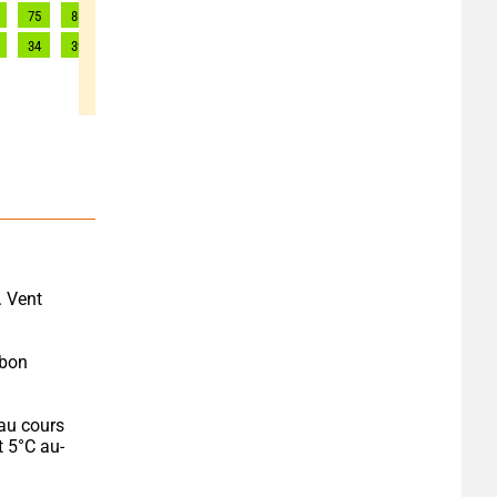
75
86
95
99
101
101
101
100
94
34
39
43
45
46
46
46
45
43
. Vent 
bon 
au cours 
t 5°C au-