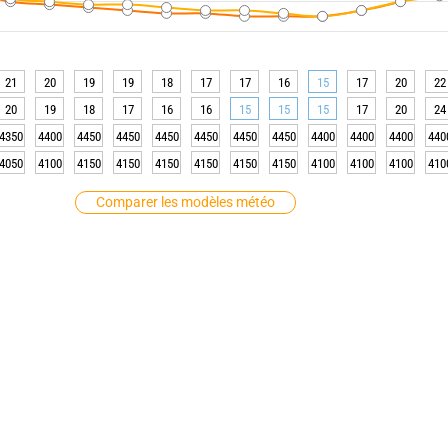
21
20
19
19
18
17
17
16
15
17
20
22
20
19
18
17
16
16
15
15
15
17
20
24
4350
4400
4450
4450
4450
4450
4450
4450
4400
4400
4400
440
4050
4100
4150
4150
4150
4150
4150
4150
4100
4100
4100
410
Comparer les modèles météo