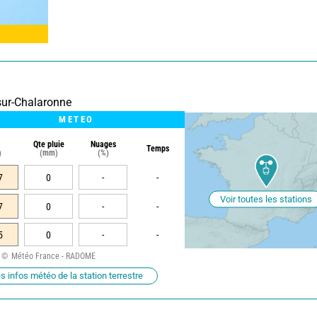
sur-Chalaronne
METEO
Qte pluie
Nuages
Temps
)
(mm)
(%)
7
0
-
-
Voir toutes les stations
7
0
-
-
5
0
-
-
Météo France - RADOME
s infos météo de la station terrestre