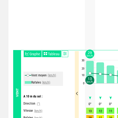
29
Graphe
Tableau
km/h
30
20
Vent moyen
(km/h)
10
13
km/h
Rafales
(km/h)
0
VENT
A 10 m du sol :
Direction
(°)
0
°
0
°
0
°
Vitesse
(km/h)
13
12
11
Rafales
29
27
23
(km/h)