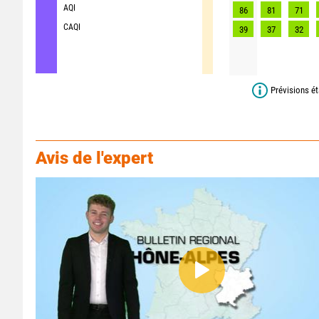
AQI
86
81
71
CAQI
39
37
32
Prévisions ét
Avis de l'expert