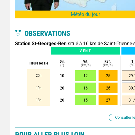
Météo du jour
OBSERVATIONS
Station St-Georges-Ren
situé à 16 km de Saint-Étienne-
VENT
Dir.
Vit.
Raf.
T
Heure locale
(°)
(km/h)
(km/h)
(°C
20h
10
12
25
29.
19h
20
16
26
30.
18h
20
15
27
31.
Consulter le
POUR ALLER PLUS LOIN